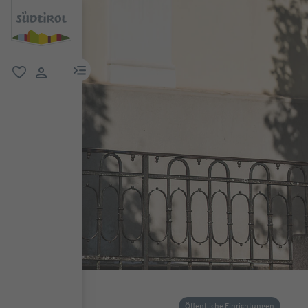
menu link
favorit
user link
Öffentliche Einrichtungen