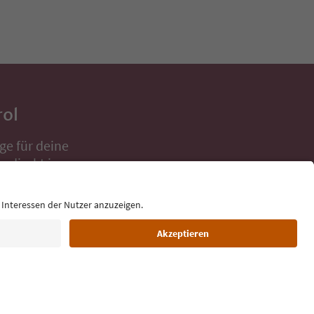
rol
ge für deine
 direkt ins