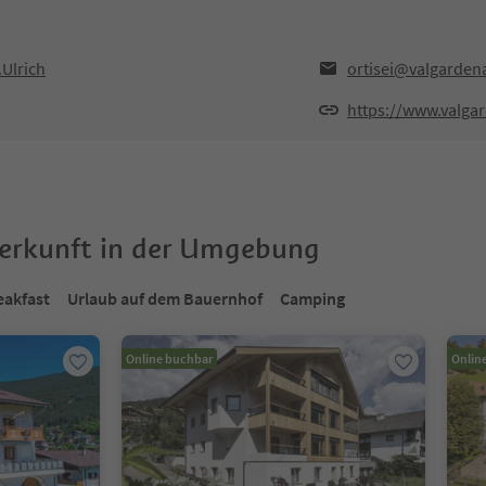
.Ulrich
ortisei@valgardena
https://www.valgar
terkunft in der Umgebung
eakfast
Urlaub auf dem Bauernhof
Camping
Online buchbar
Onlin