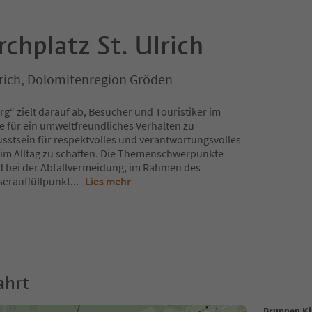
chplatz St. Ulrich
.Ulrich, Dolomitenregion Gröden
g“ zielt darauf ab, Besucher und Touristiker im
für ein umweltfreundliches Verhalten zu
usstsein für respektvolles und verantwortungsvolles
im Alltag zu schaffen. Die Themenschwerpunkte
d bei der Abfallvermeidung, im Rahmen des
erauffüllpunkt
...
Lies mehr
ahrt
Brunnen Kir