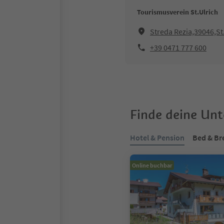
Tourismusverein St.Ulrich
Streda Rezia,39046,St
+39 0471 777 600
Finde deine Un
Hotel & Pension
Bed & Br
Online buchbar