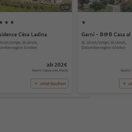
1
/
30
sidence Cësa Ladina
Garni - B&B Casa al
Ulrich/Urtijëi, St.Ulrich,
St. Ulrich/Urtijëi, St.Ulrich,
omitenregion Gröden
Dolomitenregion Gröden
ab
202
€
Nacht / Gäste Inkl. MwSt.
Nacht /
Jetzt buchen
J