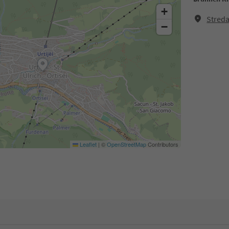
+
Streda
−
Leaflet
|
©
OpenStreetMap
Contributors