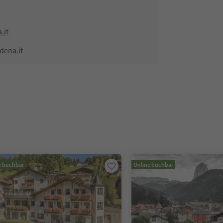
.it
dena.it
e buchbar
Online buchbar