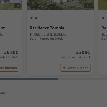
1
/
8
1
/
12
ont
Residence Tombla
Re
h,
St. Ulrich/Urtijëi, St.Ulrich,
St. 
Dolomitenregion Gröden
Dol
ab
80
€
ab
98
€
Gäste Inkl. MwSt.
Nacht / Gäste Inkl. MwSt.
tzt buchen
Jetzt buchen
Nähe