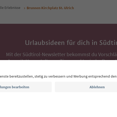
lle Erlebnisse
Brunnen Kirchplatz St. Ulrich
Urlaubsideen für dich in Südti
Mit der Südtirol-Newsletter bekommst du Vorschlä
Auszeit, Veranstaltungs-Tipps und typische Rezepte
Postfach.
E-Mail Adresse
Jetzt anmelden