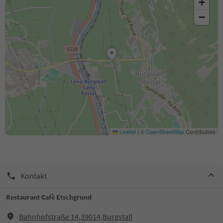
+
−
Leaflet
|
©
OpenStreetMap
Contributors
Kontakt
Restaurant Cafè Etschgrund
Bahnhofstraße 14,39014,Burgstall