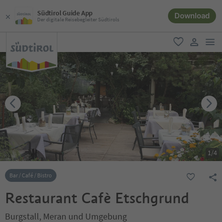
Südtirol Guide App
Download
Der digitale Reisebegleiter Südtirols
men
favorit
user lin
1
/
4
Bar / Café / Bistro
Restaurant Cafè Etschgrund
Burgstall, Meran und Umgebung