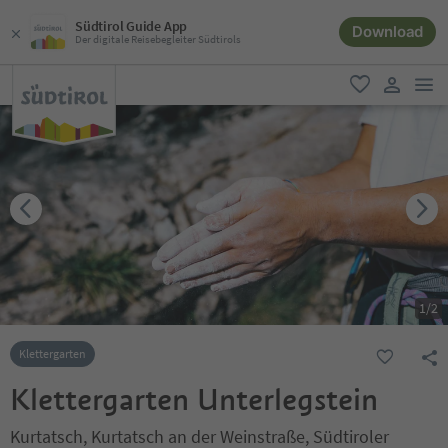
Südtirol Guide App
Download
Der digitale Reisebegleiter Südtirols
men
favorit
user lin
1
/
2
Klettergarten
Klettergarten Unterlegstein
Kurtatsch, Kurtatsch an der Weinstraße, Südtiroler