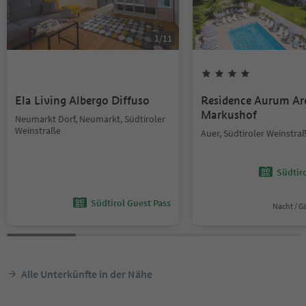
1
/
11
Ela Living Albergo Diffuso
Residence Aurum Ar
Markushof
Neumarkt Dorf, Neumarkt, Südtiroler
Weinstraße
Auer, Südtiroler Weinstra
Südtir
Südtirol Guest Pass
Nacht / G
Alle Unterkünfte in der Nähe