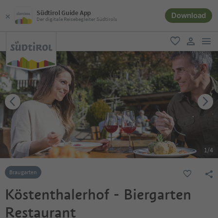
Südtirol Guide App
Download
Der digitale Reisebegleiter Südtirols
men
favorit
user lin
1
/
4
Braugarten
Köstenthalerhof - Biergarten
Restaurant