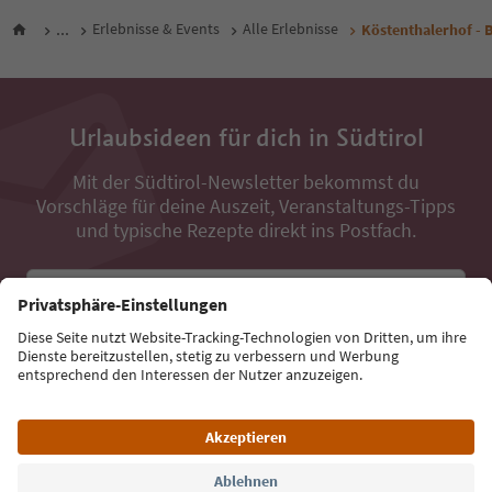
...
Erlebnisse & Events
Alle Erlebnisse
Köstenthalerhof - 
Urlaubsideen für dich in Südtirol
Mit der Südtirol-Newsletter bekommst du
Vorschläge für deine Auszeit, Veranstaltungs-Tipps
und typische Rezepte direkt ins Postfach.
E-Mail Adresse
Jetzt anmelden