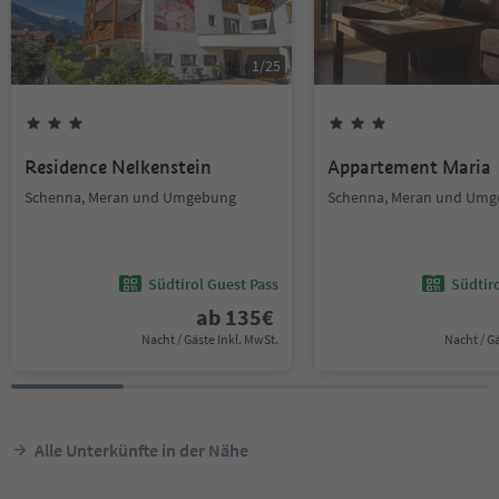
1
/
25
Residence Nelkenstein
Appartement Maria
Schenna, Meran und Umgebung
Schenna, Meran und Um
Südtirol Guest Pass
Südtir
ab
135
€
Nacht / Gäste Inkl. MwSt.
Nacht / G
Alle Unterkünfte in der Nähe