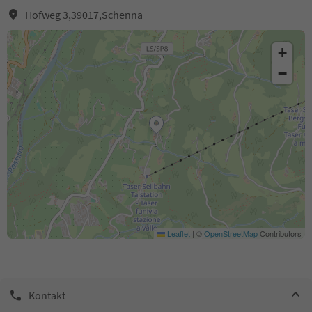
Hofweg 3,39017,Schenna
+
−
Leaflet
|
©
OpenStreetMap
Contributors
Kontakt