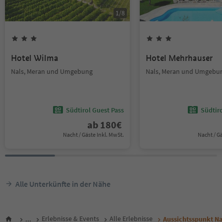
1
/
8
Hotel Wilma
Hotel Mehrhauser
Nals, Meran und Umgebung
Nals, Meran und Umgebu
Südtirol Guest Pass
Südtir
ab
180
€
Nacht / Gäste Inkl. MwSt.
Nacht / G
Alle Unterkünfte in der Nähe
...
Erlebnisse & Events
Alle Erlebnisse
Aussichtsspunkt Na