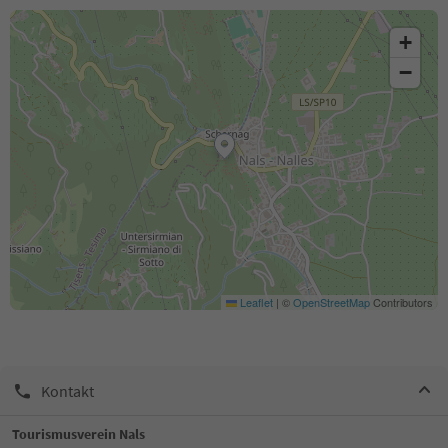
+
−
Leaflet
|
©
OpenStreetMap
Contributors
Kontakt
Tourismusverein Nals