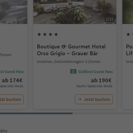
1
/
15
Boutique & Gourmet Hotel
Po
Orso Grigio – Grauer Bär
Li
 Zinnen
Innichen, Dolomitenregion 3 Zinnen
Inn
ol Guest Pass
Südtirol Guest Pass
ab
174
€
ab
190
€
Gäste Inkl. MwSt.
Nacht / Gäste Inkl. MwSt.
tzt buchen
Jetzt buchen
Nähe