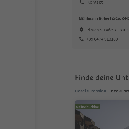
Kontakt
Mühlmann Robert & Co. OH
Pizach Straße 31,3903
+39 0474 913109
Finde deine Un
Hotel & Pension
Bed & Br
Online buchbar