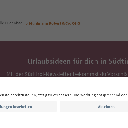
lle Erlebnisse
Mühlmann Robert & Co. OHG
Urlaubsideen für dich in Südti
Mit der Südtirol-Newsletter bekommst du Vorschlä
Auszeit, Veranstaltungs-Tipps und typische Rezepte
Postfach.
E-Mail Adresse