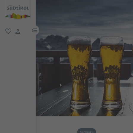
menu link
favorit
user link
Getränke