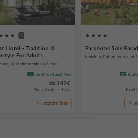
1
/
31
S
st Hotel - Tradition &
Parkhotel Sole Parad
festyle For Adults
Innichen, Dolomitenregion 3
ichen, Dolomitenregion 3 Zinnen
Südtirol Guest Pass
Südti
ab
242
€
Nacht / Gäste Inkl. MwSt.
Nacht /
Jetzt buchen
J