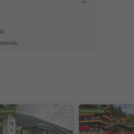
bz
mann.bz/
e buchbar
Online buchbar