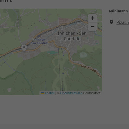
Mühlmann 
+
Pizach
−
Leaflet
|
©
OpenStreetMap
Contributors