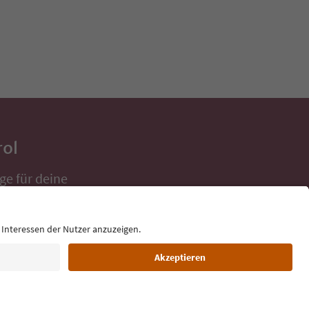
rol
ge für deine
 direkt ins