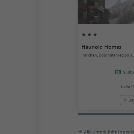
Haunold Homes
Innichen, Dolomitenregion 3
Südtir
Nacht / 
Je
Alle Unterkünfte in der 