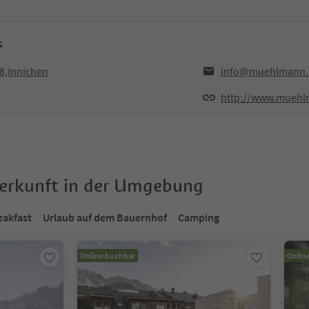
G
8,Innichen
info@muehlmann.
http://www.muehl
terkunft in der Umgebung
eakfast
Urlaub auf dem Bauernhof
Camping
Online buchbar
Onlin