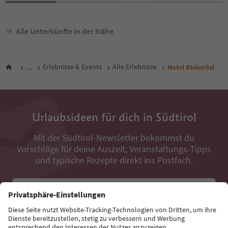
Alle Unterkünfte in der Nähe
...
Erlebnisse & Events
Alle Erlebnisse
Hotel Steinrösl
Urlaubsideen für dich in Südtirol
Mit der Südtirol-Newsletter bekommst du
Vorschläge für deine Auszeit, Veranstaltungs-Tipps
und typische Rezepte direkt ins Postfach.
E-Mail Adresse
Jetzt anmelden