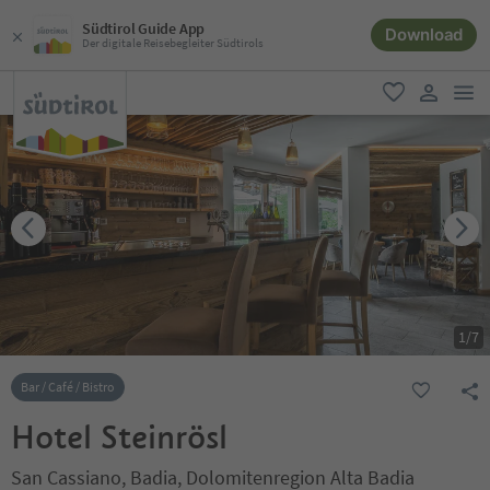
Südtirol Guide App
Download
Der digitale Reisebegleiter Südtirols
men
favorit
user lin
1
/
7
Bar / Café / Bistro
Hotel Steinrösl
San Cassiano, Badia, Dolomitenregion Alta Badia