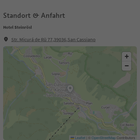
Standort & Anfahrt
Hotel Steinrösl
Str. Micurá de Rü 77,39036,San Cassiano
+
−
Leaflet
|
©
OpenStreetMap
Contributors