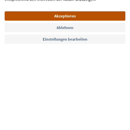
Sprache: Deutsch
Südtirol Guide App
FAQ
Kontakt
Presse
MICE
Datenschutzerklärung
AGB
Impressum
Cookie Policy
Film commission
Über uns