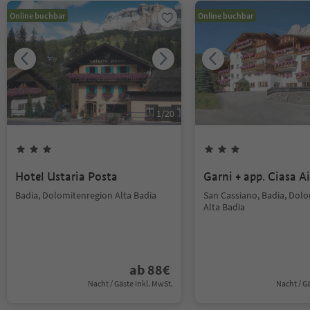
Online buchbar
Online buchbar
1
/
20
Hotel Ustaria Posta
Garni + app. Ciasa Ai
Badia, Dolomitenregion Alta Badia
San Cassiano, Badia, Dol
Alta Badia
ab
88
€
Nacht / Gäste Inkl. MwSt.
Nacht / G