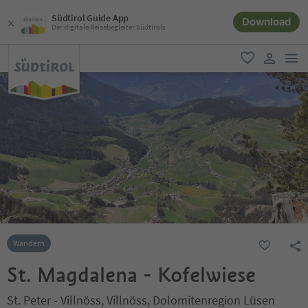
Südtirol Guide App
Download
Der digitale Reisebegleiter Südtirols
men
favorit
user lin
Wandern
St. Magdalena - Kofelwiese
St. Peter - Villnöss, Villnöss, Dolomitenregion Lüsen