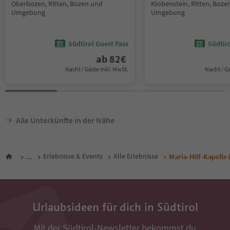
Oberbozen, Ritten, Bozen und
Klobenstein, Ritten, Boze
Umgebung
Umgebung
Südtirol Guest Pass
Südtir
ab
82
€
Nacht / Gäste Inkl. MwSt.
Nacht / G
Alle Unterkünfte in der Nähe
...
Erlebnisse & Events
Alle Erlebnisse
Maria-Hilf-Kapelle 
Urlaubsideen für dich in Südtirol
Mit der Südtirol-Newsletter bekommst du