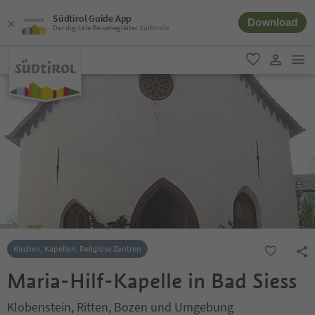
Südtirol Guide App
Download
Der digitale Reisebegleiter Südtirols
men
favorit
user lin
Kirchen, Kapellen, Religiöse Zentren
Maria-Hilf-Kapelle in Bad Siess
Klobenstein, Ritten, Bozen und Umgebung