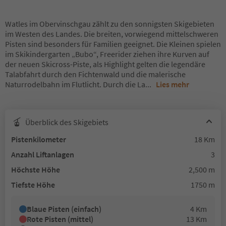
Watles im Obervinschgau zählt zu den sonnigsten Skigebieten
im Westen des Landes. Die breiten, vorwiegend mittelschweren
Pisten sind besonders für Familien geeignet. Die Kleinen spielen
im Skikindergarten „Bubo“, Freerider ziehen ihre Kurven auf
der neuen Skicross-Piste, als Highlight gelten die legendäre
Talabfahrt durch den Fichtenwald und die malerische
Naturrodelbahn im Flutlicht. Durch die La
...
Lies mehr
Überblick des Skigebiets
Pistenkilometer
18 Km
Anzahl Liftanlagen
3
Höchste Höhe
2,500 m
Tiefste Höhe
1750 m
Blaue Pisten (einfach)
4 Km
Rote Pisten (mittel)
13 Km