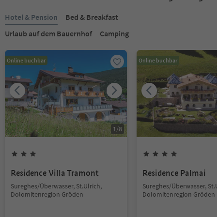
Hotel & Pension
Bed & Breakfast
Urlaub auf dem Bauernhof
Camping
Online buchbar
Online buchbar
1
/
8
Residence Villa Tramont
Residence Palmai
Sureghes/Überwasser, St.Ulrich,
Sureghes/Überwasser, St.U
Dolomitenregion Gröden
Dolomitenregion Gröden