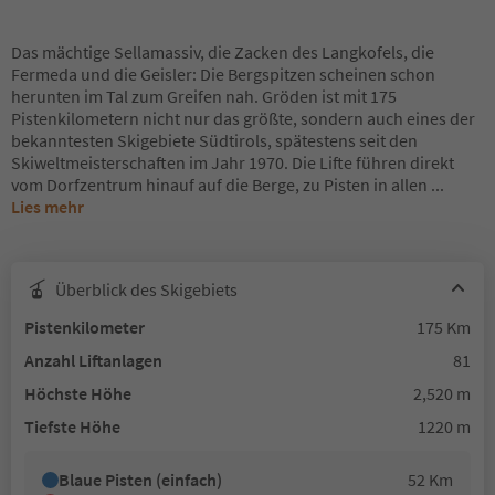
Das mächtige Sellamassiv, die Zacken des Langkofels, die
Fermeda und die Geisler: Die Bergspitzen scheinen schon
herunten im Tal zum Greifen nah. Gröden ist mit 175
Pistenkilometern nicht nur das größte, sondern auch eines der
bekanntesten Skigebiete Südtirols, spätestens seit den
Skiweltmeisterschaften im Jahr 1970. Die Lifte führen direkt
vom Dorfzentrum hinauf auf die Berge, zu Pisten in allen
...
Lies mehr
Überblick des Skigebiets
Pistenkilometer
175 Km
Anzahl Liftanlagen
81
Höchste Höhe
2,520 m
Tiefste Höhe
1220 m
Blaue Pisten (einfach)
52 Km