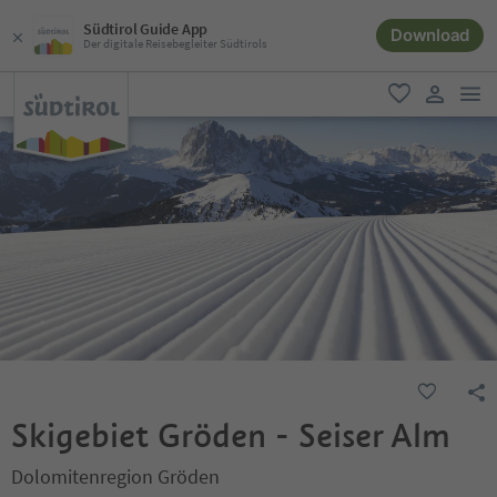
Südtirol Guide App
Download
Der digitale Reisebegleiter Südtirols
men
favorit
user lin
Skigebiet Gröden - Seiser Alm
Dolomitenregion Gröden