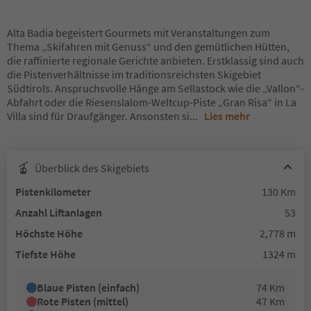
Alta Badia begeistert Gourmets mit Veranstaltungen zum
Thema „Skifahren mit Genuss“ und den gemütlichen Hütten,
die raffinierte regionale Gerichte anbieten. Erstklassig sind auch
die Pistenverhältnisse im traditionsreichsten Skigebiet
Südtirols. Anspruchsvolle Hänge am Sellastock wie die „Vallon“-
Abfahrt oder die Riesenslalom-Weltcup-Piste „Gran Risa“ in La
Villa sind für Draufgänger. Ansonsten si
...
Lies mehr
Überblick des Skigebiets
Pistenkilometer
130 Km
Anzahl Liftanlagen
53
Höchste Höhe
2,778 m
Tiefste Höhe
1324 m
Blaue Pisten (einfach)
74 Km
Rote Pisten (mittel)
47 Km