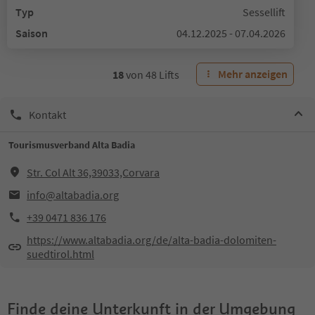
Typ
Sessellift
Saison
04.12.2025 - 07.04.2026
Mehr anzeigen
18
von
48
Lifts
Kontakt
Tourismusverband Alta Badia
Str. Col Alt 36,39033,Corvara
info@altabadia.org
+39 0471 836 176
https://www.altabadia.org/de/alta-badia-dolomiten-
suedtirol.html
Finde deine Unterkunft in der Umgebung