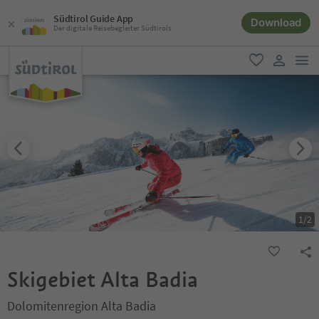
Südtirol Guide App
Download
Der digitale Reisebegleiter Südtirols
men
favorit
user lin
1
/
2
Skigebiet Alta Badia
Dolomitenregion Alta Badia