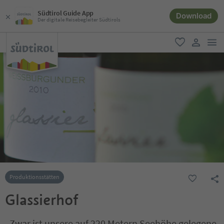
Südtirol Guide App
Download
Der digitale Reisebegleiter Südtirols
men
favorit
user lin
Produktionsstätten
Glassierhof
„Zwar ist unsere auf 220 Metern Seehöhe gelegene