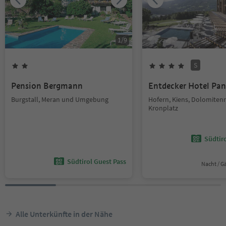
1
/
9
S
Pension Bergmann
Entdecker Hotel Pa
Burgstall, Meran und Umgebung
Hofern, Kiens, Dolomiten
Kronplatz
Südtir
Südtirol Guest Pass
Nacht / G
Alle Unterkünfte in der Nähe