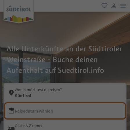
men
favorit
user lin
Alle Unterkünfte an der Südtiroler
Weinstraße - Buche deinen
Aufenthalt auf Suedtirol.info
Wohin möchtest du reisen?
Südtirol
Reisedatum wählen
Gäste & Zimmer