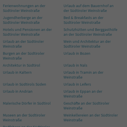
25
Ferienwohnungen an der
Urlaub auf dem Bauernhof an
26
Südtiroler Weinstraße
der Südtiroler Weinstraße
27
Jugendherberge an der
Bed & Breakfasts an der
28
Südtiroler Weinstraße
Südtiroler Weinstraße
Hotels und Pensionen an der
Schutzhütten und Berggasthöfe
Südtiroler Weinstraße
an der Südtiroler Weinstraße
Urlaub an der Südtiroler
Wein und Architektur an der
Weinstraße
Südtiroler Weinstraße
Burgen an der Südtiroler
Urlaub in Bozen
Weinstraße
Architektur in Südtirol
Urlaub in Nals
Urlaub in Kaltern
Urlaub in Tramin an der
Weinstraße
Urlaub in Südtirols Süden
Urlaub in Leifers
Urlaub in Andrian
Urlaub in Eppan an der
Weinstraße
Malerische Dörfer in Südtirol
Geschäfte an der Südtiroler
Weinstraße
Museen an der Südtiroler
Weinkellereien an der Südtiroler
Weinstraße
Weinstraße
Radfahren an der Südtiroler