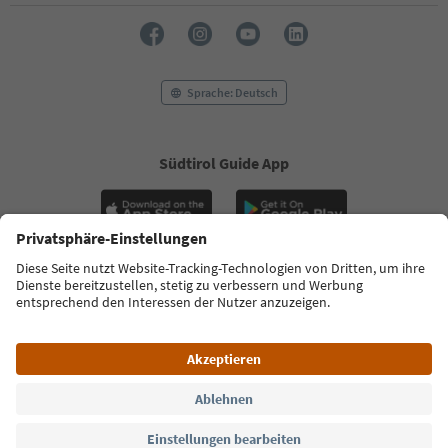
Sprache: Deutsch
Südtirol Guide App
FAQ
Kontakt
Presse
MICE
Datenschutzerklärung
AGB
Impressum
Cookie Policy
Film commission
Über uns
Zugänglichkeitserklärung
Südtirol B2B
© 2026 IDM Südtirol