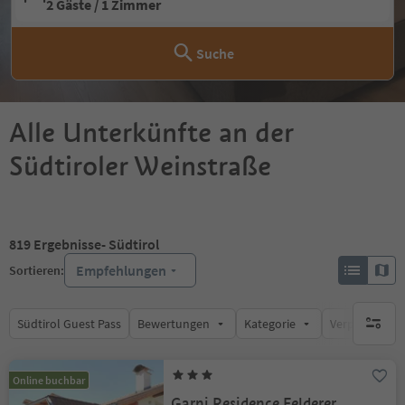
2 Gäste / 1 Zimmer
Suche
Alle Unterkünfte an der
Südtiroler Weinstraße
819
Ergebnisse
- Südtirol
Empfehlungen
Sortieren:
Südtirol Guest Pass
Bewertungen
Kategorie
Verpflegungsa
keine ak
Online buchbar
Garni Residence Felderer