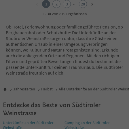
2
...
1
2
3
28
3
4
1 - 30 von 819 Ergebnissen
5
6
Ob Hotel, Ferienwohnung oder familiengeführte Pension, ob
7
Bergbauernhof oder Schutzhütte: Die Unterkünfte an der
8
Südtiroler Weinstraße sorgen dafür, dass ihre Gäste einen
9
authentischen Urlaub in einer Umgebung verbringen
10
können, wo Kultur und Natur Protagonisten sind. Erkunde
11
auch die anliegenden Orte und Regionen. Mit den richtigen
12
Filtern und geprüften Bewertungen findest du bestimmt die
13
passende Unterkunft für deinen Traumurlaub. Die Südtiroler
14
Weinstraße freut sich auf dich.
15
16
17
Jahreszeiten
Herbst
Alle Unterkünfte an der Südtiroler Weins
18
19
Entdecke das Beste von Südtiroler
20
21
Weinstrasse
22
23
Unterkünfte an der Südtiroler
Camping an der Südtiroler
Weinstraße
Weinstraße
24