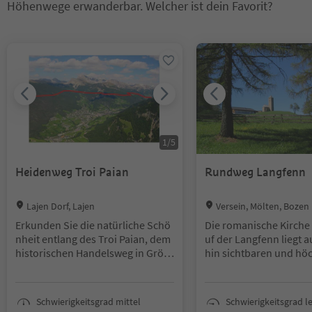
Höhenwege erwanderbar. Welcher ist dein Favorit?
Sie befinden sich auf einem Registerkarten-Slider. Wählen Sie ein
1
/
5
Heidenweg Troi Paian
Rundweg Langfenn
Location:
Location:
Lajen Dorf, Lajen
Versein, Mölten, Boze
ung
Erkunden Sie die natürliche Schö
Die romanische Kirche
nheit entlang des Troi Paian, dem
uf der Langfenn liegt 
historischen Handelsweg in Gröd
hin sichtbaren und hö
en. Diese Wanderung führt Sie du
kt des Saltens (1525m).
rch malerische Waldwege von Fur
uf prähistorischem Bo
nes bis nach St. Peter und Lajen. T
nnte aus vergangenen
Schwierigkeitsgrad mittel
Schwierigkeitsgrad le
auchen Sie ein in die unberührte
hl viel Aufregendes un