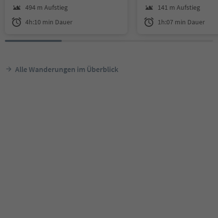
Natur und genießen Sie die ruhig
strächtiges (Langfenne
494 m Aufstieg
141 m Aufstieg
e Atmosphäre entlang dieses hist
wurde 1839 abgeschaff
4h:10 min Dauer
1h:07 min Dauer
orischen Pfades.
Auf dem Altar stehen 
b, dem Beschützer der
die zwei Pestpatrone 
Sebastian zur Seite.
Alle Wanderungen im Überblick