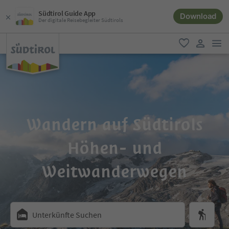
Südtirol Guide App
Download
Der digitale Reisebegleiter Südtirols
men
favorit
user lin
Wandern auf Südtirols
Höhen- und
Weitwanderwegen
Unterkünfte Suchen