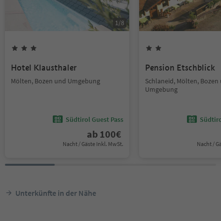
1
/
8
Hotel Klausthaler
Pension Etschblick
Mölten, Bozen und Umgebung
Schlaneid, Mölten, Bozen
Umgebung
Südtirol Guest Pass
Südtir
ab
100
€
Nacht / Gäste Inkl. MwSt.
Nacht / G
Unterkünfte in der Nähe