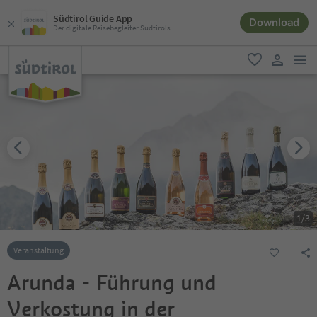
Südtirol Guide App
Download
Der digitale Reisebegleiter Südtirols
men
favorit
user lin
1
/
3
Veranstaltung
Arunda - Führung und
Verkostung in der