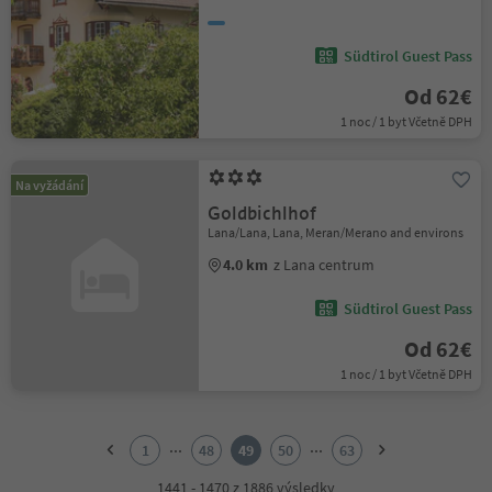
Südtirol Guest Pass
Od 62€
1 noc / 1 byt Včetně DPH
Na vyžádání
Goldbichlhof
Lana/Lana, Lana, Meran/Merano and environs
4.0 km
z Lana centrum
Südtirol Guest Pass
Od 62€
1 noc / 1 byt Včetně DPH
1
2
...
...
1
48
49
50
63
3
4
1441 - 1470 z 1886 výsledky