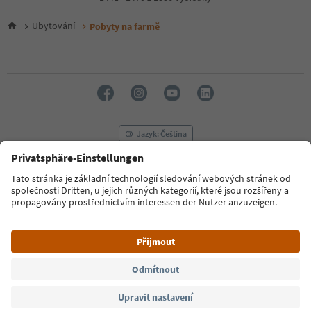
5
6
Ubytování
Pobyty na farmě
7
8
9
10
11
12
13
14
Jazyk: Čeština
15
16
17
FAQ
Kontaktujte nás
Tisk
MICE
18
Zásady ochrany osobních údajů
Podmínky a ujednání
Tiráž
19
Zásady používání souborů cookie
Filmová komise
O nás
20
21
Prohlášení o přístupnosti
South Tyrol B2B
22
23
24
© 2026 IDM Südtirol
25
26