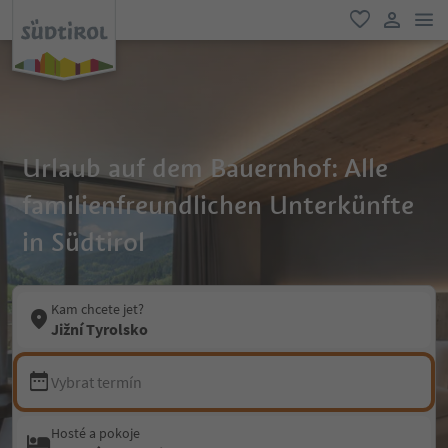
odk
oblíbené
uživatel
Urlaub auf dem Bauernhof: Alle
familienfreundlichen Unterkünfte
in Südtirol
Kam chcete jet?
Jižní Tyrolsko
Vybrat termín
Hosté a pokoje