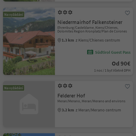
Na vyžádání
Niedermairhof Falkensteiner
Ehrenburg/Casteldarne, Kiens/Chienes,
Dolomites Region Kronplatz/Plan de Corones
1.3 km
z Kiens/Chienes centrum
Südtirol Guest Pass
Od 90€
1 noc / 1 byt Včetně DPH
Na vyžádání
Felderer Hof
Meran/Merano, Meran/Merano and environs
3.2 km
z Meran/Merano centrum