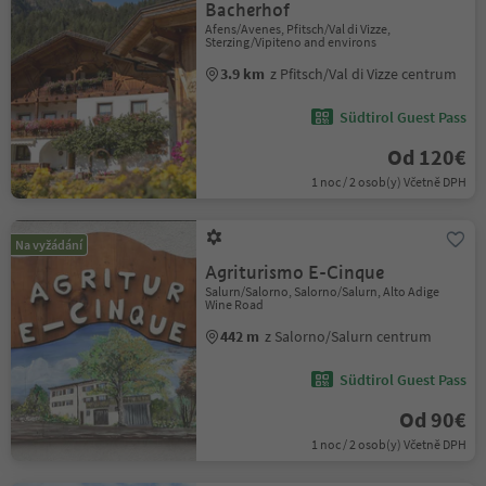
Bacherhof
Afens/Avenes, Pfitsch/Val di Vizze,
Sterzing/Vipiteno and environs
3.9 km
z Pfitsch/Val di Vizze centrum
Südtirol Guest Pass
Od 120€
1 noc / 2 osob(y) Včetně DPH
Na vyžádání
Agriturismo E-Cinque
Salurn/Salorno, Salorno/Salurn, Alto Adige
Wine Road
442 m
z Salorno/Salurn centrum
Südtirol Guest Pass
Od 90€
1 noc / 2 osob(y) Včetně DPH