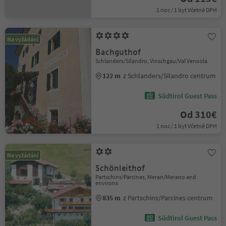
1 noc / 1 byt Včetně DPH
Na vyžádání
Bachguthof
Schlanders/Silandro, Vinschgau/Val Venosta
122 m
z Schlanders/Silandro centrum
Südtirol Guest Pass
Od 310€
1 noc / 1 byt Včetně DPH
Na vyžádání
Schönleithof
Partschins/Parcines, Meran/Merano and
environs
835 m
z Partschins/Parcines centrum
Südtirol Guest Pass