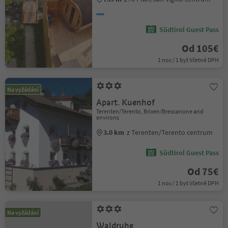
Südtirol Guest Pass
Od 105€
1 noc / 1 byt Včetně DPH
Na vyžádání
Apart. Kuenhof
Terenten/Terento, Brixen/Bressanone and
environs
3.0 km
z Terenten/Terento centrum
Südtirol Guest Pass
Od 75€
1 noc / 1 byt Včetně DPH
Na vyžádání
Waldruhe