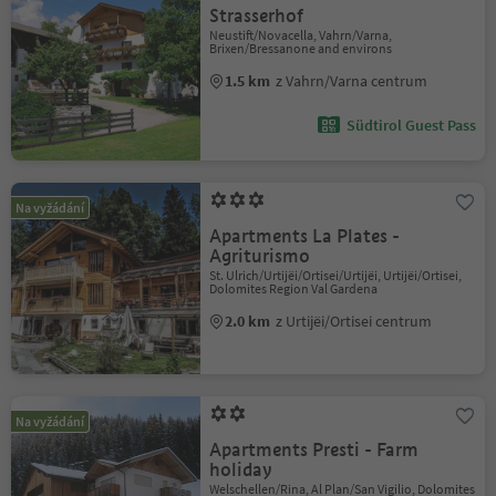
Strasserhof
Neustift/Novacella, Vahrn/Varna,
Brixen/Bressanone and environs
1.5 km
z Vahrn/Varna centrum
Südtirol Guest Pass
Na vyžádání
Apartments La Plates -
Agriturismo
St. Ulrich/Urtijëi/Ortisei/Urtijëi, Urtijëi/Ortisei,
Dolomites Region Val Gardena
2.0 km
z Urtijëi/Ortisei centrum
Na vyžádání
Apartments Presti - Farm
holiday
Welschellen/Rina, Al Plan/San Vigilio, Dolomites