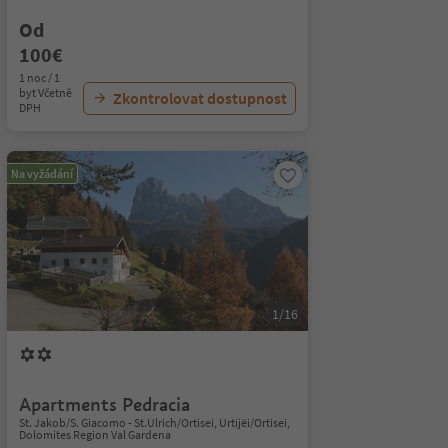
Od
100€
1 noc / 1
byt Včetně
Zkontrolovat dostupnost
DPH
Na vyžádání
1/16
Apartments Pedracia
St. Jakob/S. Giacomo - St.Ulrich/Ortisei, Urtijëi/Ortisei,
Dolomites Region Val Gardena