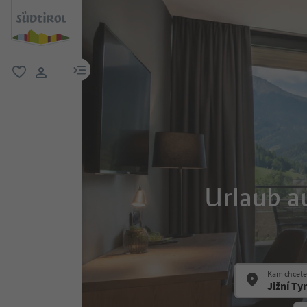
odkaz na menu
oblíbené
uživatelský odkaz
Urlaub a
Kam chcete 