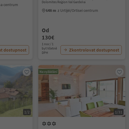
Dolomites Region Val Gardena
ina centrum
648 m
z Urtijëi/Ortisei centrum
Od
130€
1 noc / 1
byt Včetně
at dostupnost
Zkontrolovat dostupnost
DPH
Na vyžádání
1/2
1/31