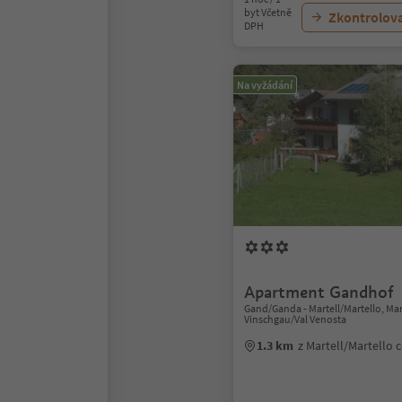
byt Včetně
Zkontrolov
DPH
Na vyžádání
Apartment Gandhof
Gand/Ganda - Martell/Martello, Mar
Vinschgau/Val Venosta
1.3 km
z Martell/Martello