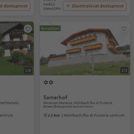
osob(y)
at dostupnost
Zkontrolovat dostupnost
Včetně DPH
Na vyžádání
1/8
1/3
Samerhof
tell/Martello,
Meransen/Maranza, Mühlbach/Rio di Pusteria,
Brixen/Bressanone and environs
 centrum
2.5 km
z Mühlbach/Rio di Pusteria centrum