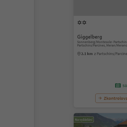
Giggelberg
Sonnenberg/Montesole- Partschins
Partschins/Parcines, Meran/Meran
2.1 km
z Partschins/Parci
Sü
Zkontrolov
Na vyžádání