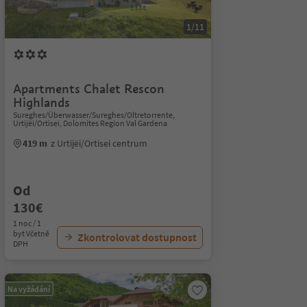
1/11
Apartments Chalet Rescon
Highlands
Sureghes/Überwasser/Sureghes/Oltretorrente,
Urtijëi/Ortisei, Dolomites Region Val Gardena
419 m
z Urtijëi/Ortisei centrum
Od
130€
1 noc / 1
byt Včetně
Zkontrolovat dostupnost
DPH
Na vyžádání