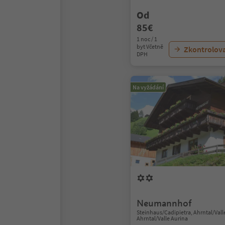
Od
85€
1 noc / 1
byt Včetně
Zkontrolov
DPH
Na vyžádání
Neumannhof
Steinhaus/Cadipietra, Ahrntal/Vall
Ahrntal/Valle Aurina