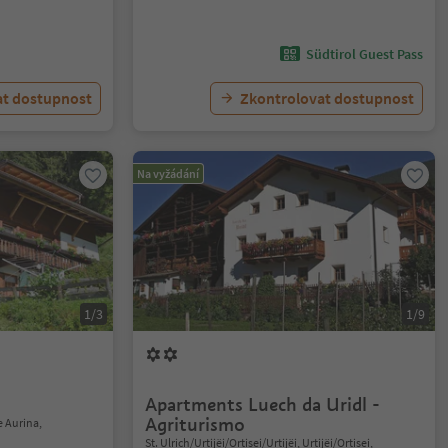
Südtirol Guest Pass
at dostupnost
Zkontrolovat dostupnost
Na vyžádání
1/3
1/9
Apartments Luech da Uridl -
Agriturismo
e Aurina,
St. Ulrich/Urtijëi/Ortisei/Urtijëi, Urtijëi/Ortisei,