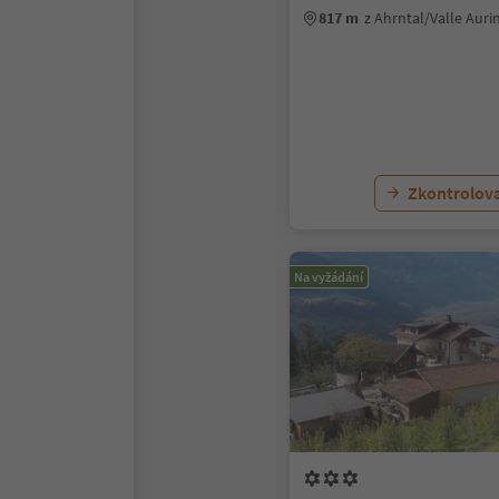
817 m
z Ahrntal/Valle Aur
Zkontrolov
Na vyžádání