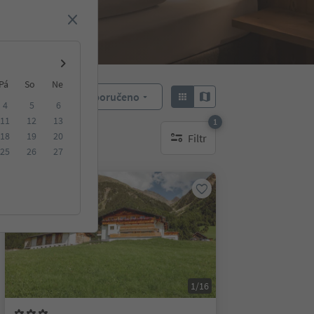
Pá
So
Ne
Doporučeno
Objednat:
4
5
6
11
12
13
1
18
19
20
Filtr
1 aktywny filtr
25
26
27
Na vyžádání
1/16