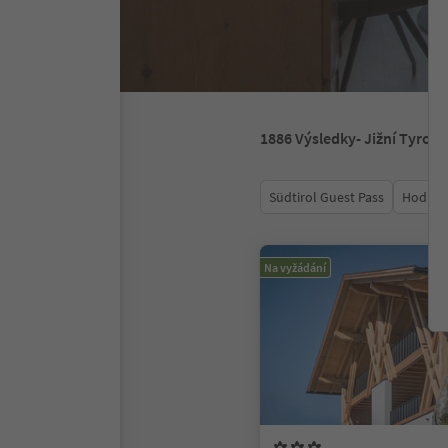
1886
Výsledky
- Jižní Tyrols
Südtirol Guest Pass
Hodnoc
Na vyžádání