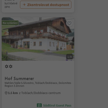
byt Včetně
Zkontrolovat dostupnost
DPH
Na vyžádání
1/8
Hof Summerer
Wahlen/Valle S.Silvestro, Toblach/Dobbiaco, Dolomites
Region 3 Zinnen
1.5 km
z Toblach/Dobbiaco centrum
Südtirol Guest Pass