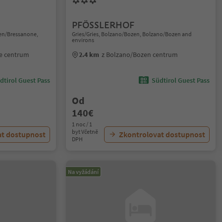
PFÖSSLERHOF
xen/Bressanone,
Gries/Gries, Bolzano/Bozen, Bolzano/Bozen and
environs
ne centrum
2.4 km
z Bolzano/Bozen centrum
dtirol Guest Pass
Südtirol Guest Pass
Od
140€
1 noc / 1
byt Včetně
at dostupnost
Zkontrolovat dostupnost
DPH
Na vyžádání