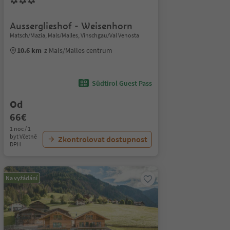
Ausserglieshof - Weisenhorn
Matsch/Mazia, Mals/Malles, Vinschgau/Val Venosta
10.6 km
z Mals/Malles centrum
Südtirol Guest Pass
Od
66€
1 noc / 1
byt Včetně
Zkontrolovat dostupnost
DPH
Na vyžádání