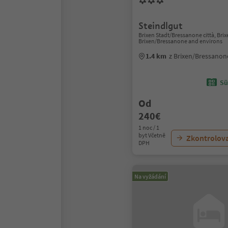
Steindlgut
Brixen Stadt/Bressanone città, Bri
Brixen/Bressanone and environs
1.4 km
z Brixen/Bressano
Sü
Od
240€
1 noc / 1
byt Včetně
Zkontrolov
DPH
Na vyžádání