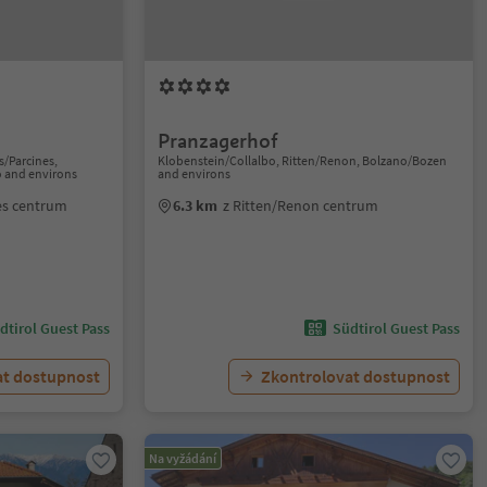
Pranzagerhof
/Parcines,
Klobenstein/Collalbo, Ritten/Renon, Bolzano/Bozen
o and environs
and environs
nes centrum
6.3 km
z Ritten/Renon centrum
dtirol Guest Pass
Südtirol Guest Pass
at dostupnost
Zkontrolovat dostupnost
Na vyžádání