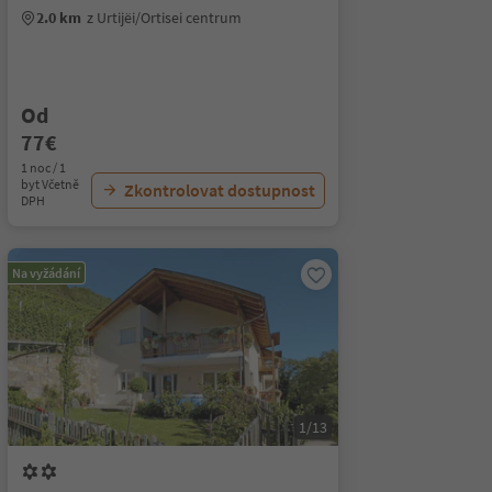
2.0 km
z Urtijëi/Ortisei centrum
Od
77€
1 noc / 1
byt Včetně
Zkontrolovat dostupnost
DPH
Na vyžádání
1/13