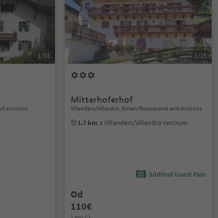
1/31
1/15
Mitterhoferhof
nd environs
Villanders/Villandro, Brixen/Bressanone and environs
1.7 km
z Villanders/Villandro centrum
Südtirol Guest Pass
Od
110€
1 noc / 2