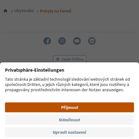
5
6
Ubytování
Pobyty na farmě
7
8
9
10
11
12
13
14
Jazyk: Čeština
15
16
17
FAQ
Kontaktujte nás
Tisk
MICE
18
Zásady ochrany osobních údajů
Podmínky a ujednání
Tiráž
19
20
Zásady používání souborů cookie
Filmová komise
O nás
21
Prohlášení o přístupnosti
South Tyrol B2B
22
23
24
© 2026 IDM Südtirol
25
26