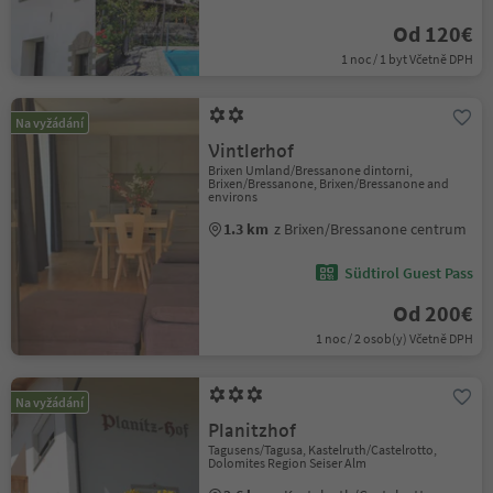
Od 120€
1 noc / 1 byt Včetně DPH
Na vyžádání
Vintlerhof
Brixen Umland/Bressanone dintorni,
Brixen/Bressanone, Brixen/Bressanone and
environs
1.3 km
z Brixen/Bressanone centrum
Südtirol Guest Pass
Od 200€
1 noc / 2 osob(y) Včetně DPH
Na vyžádání
Planitzhof
Tagusens/Tagusa, Kastelruth/Castelrotto,
Dolomites Region Seiser Alm