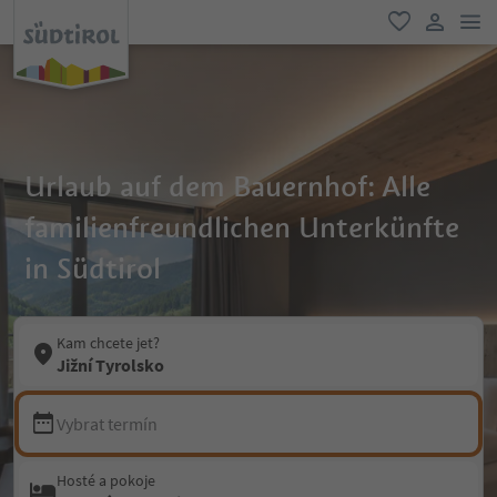
odk
oblíbené
uživatel
Urlaub auf dem Bauernhof: Alle
familienfreundlichen Unterkünfte
in Südtirol
Kam chcete jet?
Jižní Tyrolsko
Vybrat termín
Hosté a pokoje