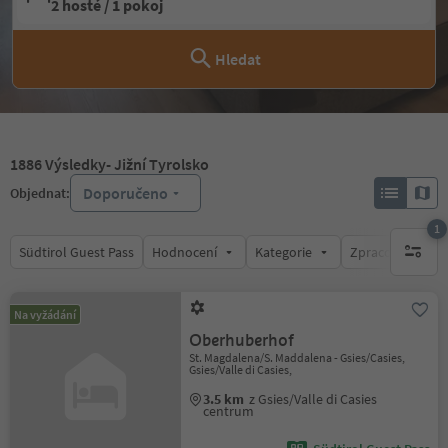
2 hosté / 1 pokoj
Hledat
1886
Výsledky
- Jižní Tyrolsko
Doporučeno
Objednat:
1
Südtirol Guest Pass
Hodnocení
Kategorie
Zpracovává
1 aktywn
Na vyžádání
Oberhuberhof
St. Magdalena/S. Maddalena - Gsies/Casies,
Gsies/Valle di Casies,
3.5 km
z Gsies/Valle di Casies
centrum