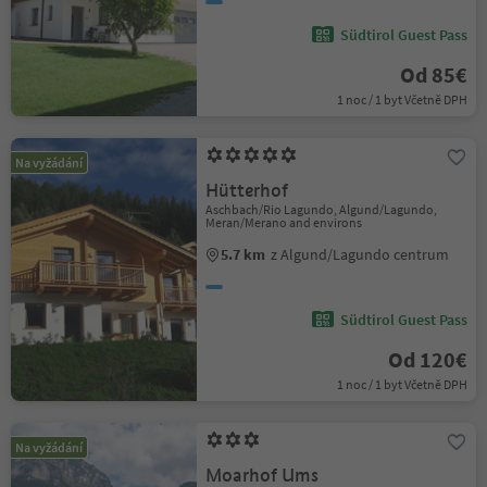
Südtirol Guest Pass
Od 85€
1 noc / 1 byt Včetně DPH
Na vyžádání
Hütterhof
Aschbach/Rio Lagundo, Algund/Lagundo,
Meran/Merano and environs
5.7 km
z Algund/Lagundo centrum
Südtirol Guest Pass
Od 120€
1 noc / 1 byt Včetně DPH
Na vyžádání
Moarhof Ums