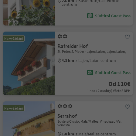
2.6 km
z Kastelruth/Castelrotto
centrum
Südtirol Guest Pass
Na vyžádání
Rafreider Hof
St. Peter/S. Pietro - Lajen/Laion, Lajen/Laion,
4.3 km
z Lajen/Laion centrum
Südtirol Guest Pass
Od 110€
1 noc / 2 osob(y) Včetně DPH
Na vyžádání
Serrahof
Schleis/Clusio, Mals/Malles, Vinschgau/Val
Venosta
1.8 km
z Mals/Malles centrum