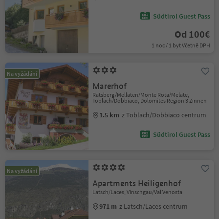
Südtirol Guest Pass
Od 100€
1 noc / 1 byt Včetně DPH
Na vyžádání
Marerhof
Ratsberg/Mellaten/Monte Rota/Melate,
Toblach/Dobbiaco, Dolomites Region 3 Zinnen
1.5 km
z Toblach/Dobbiaco centrum
Südtirol Guest Pass
Na vyžádání
Apartments Heiligenhof
Latsch/Laces, Vinschgau/Val Venosta
971 m
z Latsch/Laces centrum