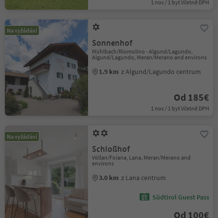
1 noc / 1 byt Včetně DPH
Na vyžádání
Sonnenhof
Mühlbach/Riomolino - Algund/Lagundo,
Algund/Lagundo, Meran/Merano and environs
1.9 km
z Algund/Lagundo centrum
Od 185€
1 noc / 1 byt Včetně DPH
Na vyžádání
Schloßhof
Völlan/Foiana, Lana, Meran/Merano and
environs
3.0 km
z Lana centrum
Südtirol Guest Pass
Od 100€