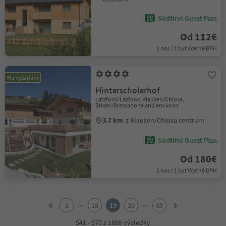
Südtirol Guest Pass
Od 112€
1 noc / 1 byt Včetně DPH
Na vyžádání
Hinterscholerhof
Latzfons/Lazfons, Klausen/Chiusa,
Brixen/Bressanone and environs
3.7 km
z Klausen/Chiusa centrum
Südtirol Guest Pass
Od 180€
1 noc / 1 byt Včetně DPH
1
2
...
...
1
18
19
20
63
3
4
541 - 570 z 1886 výsledky