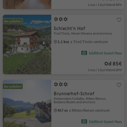
1 noc / 1 byt Včetně DPH
Na vyžádání
Schlecht'n Hof
Tirol/Tirolo, Meran/Merano and environs
1.1 km
z Tirol/Tirolo centrum
Südtirol Guest Pass
Od 85€
1 noc / 1 byt Včetně DPH
Na vyžádání
Brunnerhof-Schrof
Klobenstein/Collalbo, Ritten/Renon,
Bolzano/Bozen and environs
457 m
z Ritten/Renon centrum
Südtirol Guest Pass