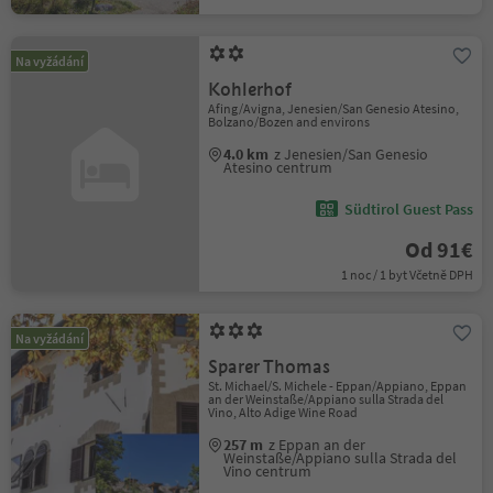
Na vyžádání
Kohlerhof
Afing/Avigna, Jenesien/San Genesio Atesino,
Bolzano/Bozen and environs
4.0 km
z Jenesien/San Genesio
Atesino centrum
Südtirol Guest Pass
Od 91€
1 noc / 1 byt Včetně DPH
Na vyžádání
Sparer Thomas
St. Michael/S. Michele - Eppan/Appiano, Eppan
an der Weinstaße/Appiano sulla Strada del
Vino, Alto Adige Wine Road
257 m
z Eppan an der
Weinstaße/Appiano sulla Strada del
Vino centrum