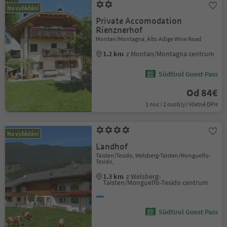
Na vyžádání
Private Accomodation
Rienznerhof
Montan/Montagna, Alto Adige Wine Road
1.2 km
z Montan/Montagna centrum
Südtirol Guest Pass
Od 84€
1 noc / 2 osob(y) Včetně DPH
Na vyžádání
Landhof
Taisten/Tesido, Welsberg-Taisten/Monguelfo-
Tesido,
1.3 km
z Welsberg-
Taisten/Monguelfo-Tesido centrum
Südtirol Guest Pass