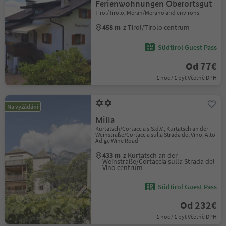
Ferienwohnungen Oberortsgut
Tirol/Tirolo, Meran/Merano and environs
458 m
z Tirol/Tirolo centrum
Südtirol Guest Pass
Od 77€
1 noc / 1 byt Včetně DPH
Na vyžádání
Milla
Kurtatsch/Cortaccia s.S.d.V., Kurtatsch an der
Weinstraße/Cortaccia sulla Strada del Vino, Alto
Adige Wine Road
433 m
z Kurtatsch an der
Weinstraße/Cortaccia sulla Strada del
Vino centrum
Südtirol Guest Pass
Od 232€
1 noc / 1 byt Včetně DPH