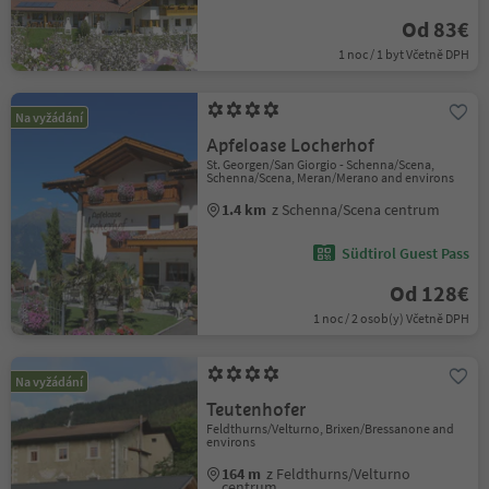
Od 83€
1 noc / 1 byt Včetně DPH
Na vyžádání
Apfeloase Locherhof
St. Georgen/San Giorgio - Schenna/Scena,
Schenna/Scena, Meran/Merano and environs
1.4 km
z Schenna/Scena centrum
Südtirol Guest Pass
Od 128€
1 noc / 2 osob(y) Včetně DPH
Na vyžádání
Teutenhofer
Feldthurns/Velturno, Brixen/Bressanone and
environs
164 m
z Feldthurns/Velturno
centrum