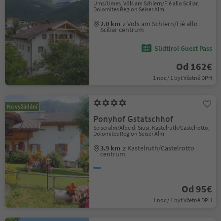
Ums/Umes, Völs am Schlern/Fiè allo Sciliar,
Dolomites Region Seiser Alm
2.0 km
z Völs am Schlern/Fiè allo
Sciliar centrum
Südtirol Guest Pass
Od 162€
1 noc / 1 byt Včetně DPH
Na vyžádání
Ponyhof Gstatschhof
Seiseralm/Alpe di Siusi, Kastelruth/Castelrotto,
Dolomites Region Seiser Alm
3.9 km
z Kastelruth/Castelrotto
centrum
Od 95€
1 noc / 1 byt Včetně DPH