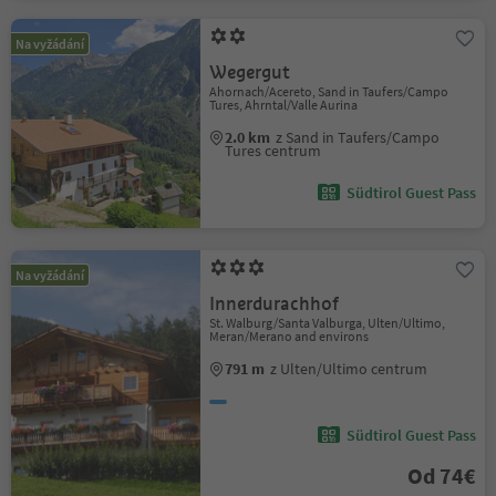
Na vyžádání
Wegergut
Ahornach/Acereto, Sand in Taufers/Campo
Tures, Ahrntal/Valle Aurina
2.0 km
z Sand in Taufers/Campo
Tures centrum
Südtirol Guest Pass
Na vyžádání
Innerdurachhof
St. Walburg/Santa Valburga, Ulten/Ultimo,
Meran/Merano and environs
791 m
z Ulten/Ultimo centrum
Südtirol Guest Pass
Od 74€