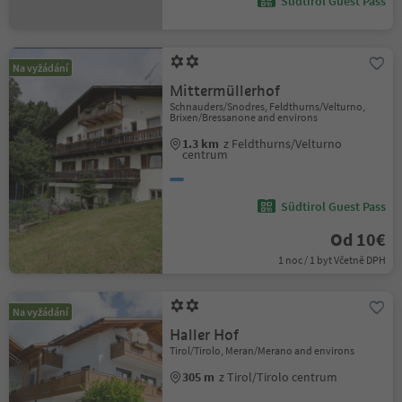
Südtirol Guest Pass
Na vyžádání
Mittermüllerhof
Schnauders/Snodres, Feldthurns/Velturno,
Brixen/Bressanone and environs
1.3 km
z Feldthurns/Velturno
centrum
Südtirol Guest Pass
Od 10€
1 noc / 1 byt Včetně DPH
Na vyžádání
Haller Hof
Tirol/Tirolo, Meran/Merano and environs
305 m
z Tirol/Tirolo centrum