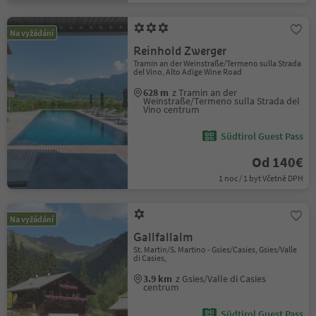
Na vyžádání
Reinhold Zwerger
Tramin an der Weinstraße/Termeno sulla Strada
del Vino, Alto Adige Wine Road
628 m
z Tramin an der
Weinstraße/Termeno sulla Strada del
Vino centrum
Südtirol Guest Pass
Od 140€
1 noc / 1 byt Včetně DPH
Na vyžádání
Gallfallalm
St. Martin/S. Martino - Gsies/Casies, Gsies/Valle
di Casies,
3.9 km
z Gsies/Valle di Casies
centrum
Südtirol Guest Pass