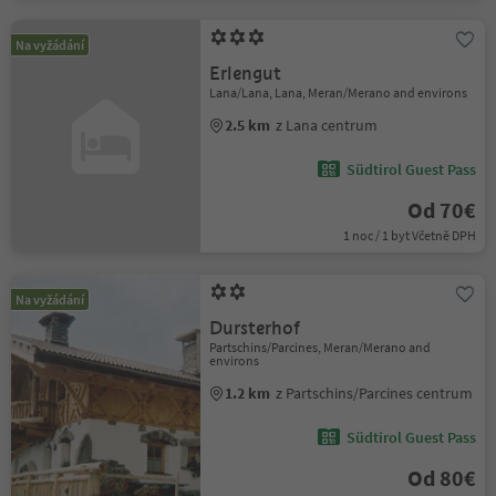
Na vyžádání
Erlengut
Lana/Lana, Lana, Meran/Merano and environs
2.5 km
z Lana centrum
Südtirol Guest Pass
Od 70€
1 noc / 1 byt Včetně DPH
Na vyžádání
Dursterhof
Partschins/Parcines, Meran/Merano and
environs
1.2 km
z Partschins/Parcines centrum
Südtirol Guest Pass
Od 80€