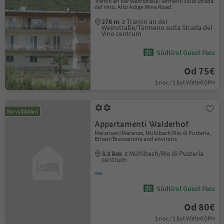
Tramin an der Weinstraße/Termeno sulla Strada
del Vino, Alto Adige Wine Road
278 m
z Tramin an der
Weinstraße/Termeno sulla Strada del
Vino centrum
Südtirol Guest Pass
Od 75€
1 noc / 1 byt Včetně DPH
Na vyžádání
Appartamenti Walderhof
Meransen/Maranza, Mühlbach/Rio di Pusteria,
Brixen/Bressanone and environs
3.1 km
z Mühlbach/Rio di Pusteria
centrum
Südtirol Guest Pass
Od 80€
1 noc / 1 byt Včetně DPH