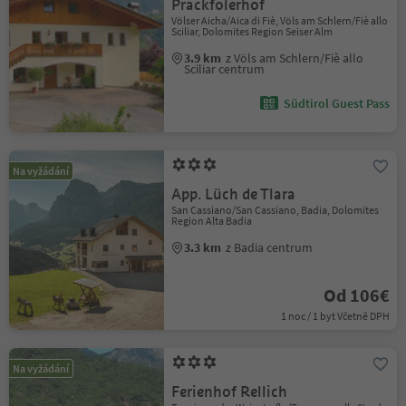
Prackfolerhof
Völser Aicha/Aica di Fiè, Völs am Schlern/Fiè allo
Sciliar, Dolomites Region Seiser Alm
3.9 km
z Völs am Schlern/Fiè allo
Sciliar centrum
Südtirol Guest Pass
Na vyžádání
App. Lüch de Tlara
San Cassiano/San Cassiano, Badia, Dolomites
Region Alta Badia
3.3 km
z Badia centrum
Od 106€
1 noc / 1 byt Včetně DPH
Na vyžádání
Ferienhof Rellich