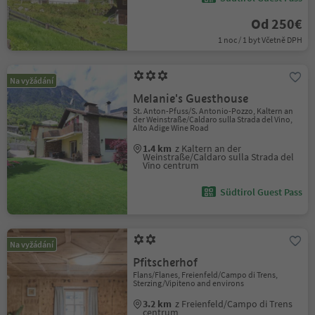
Od 250€
1 noc / 1 byt Včetně DPH
Na vyžádání
Melanie's Guesthouse
St. Anton-Pfuss/S. Antonio-Pozzo, Kaltern an
der Weinstraße/Caldaro sulla Strada del Vino,
Alto Adige Wine Road
1.4 km
z Kaltern an der
Weinstraße/Caldaro sulla Strada del
Vino centrum
Südtirol Guest Pass
Na vyžádání
Pfitscherhof
Flans/Flanes, Freienfeld/Campo di Trens,
Sterzing/Vipiteno and environs
3.2 km
z Freienfeld/Campo di Trens
centrum