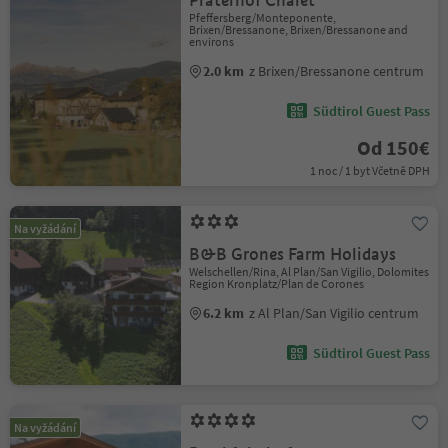
Praterhof Chalet
Pfeffersberg/Monteponente,
Brixen/Bressanone, Brixen/Bressanone and
environs
2.0 km
z Brixen/Bressanone centrum
Südtirol Guest Pass
Od 150€
1 noc / 1 byt Včetně DPH
Na vyžádání
B&B Grones Farm Holidays
Welschellen/Rina, Al Plan/San Vigilio, Dolomites
Region Kronplatz/Plan de Corones
6.2 km
z Al Plan/San Vigilio centrum
Südtirol Guest Pass
Na vyžádání