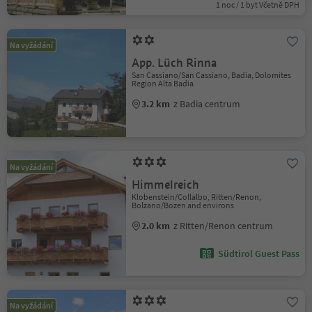
1 noc / 1 byt Včetně DPH
Na vyžádání
App. Lüch Rinna
San Cassiano/San Cassiano, Badia, Dolomites
Region Alta Badia
3.2 km
z Badia centrum
Na vyžádání
Himmelreich
Klobenstein/Collalbo, Ritten/Renon,
Bolzano/Bozen and environs
2.0 km
z Ritten/Renon centrum
Südtirol Guest Pass
Na vyžádání