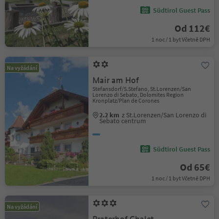
Südtirol Guest Pass
Od 112€
1 noc / 1 byt Včetně DPH
Na vyžádání
Mair am Hof
Stefansdorf/S.Stefano, St.Lorenzen/San
Lorenzo di Sebato, Dolomites Region
Kronplatz/Plan de Corones
2.2 km
z St.Lorenzen/San Lorenzo di
Sebato centrum
Südtirol Guest Pass
Od 65€
1 noc / 1 byt Včetně DPH
Na vyžádání