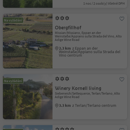
1 noc / 2 osob(y) Včetně DPH
Na vyžádání
Obergfillhof
Missian/Missiano, Eppan an der
Weinstaße/Appiano sulla Strada del Vino, Alto
Adige Wine Road
2.3 km
z Eppan an der
Weinstaße/Appiano sulla Strada del
Vino centrum
Na vyžádání
Winery Kornell living
Siebeneich/Settequerce, Terlan/Terlano, Alto
Adige Wine Road
3.3 km
z Terlan/Terlano centrum