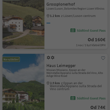
Grossplonerhof
Lüsen/Luson, Dolomites Region Lüsen Villnöss
1.2 km
z Lüsen/Luson centrum
Südtirol Guest Pass
Od 160€
1 noc / 1 byt Včetně DPH
Na vyžádání
Haus Leimegger
Missian/Missiano, Eppan an der
Weinstaße/Appiano sulla Strada del Vino, Alto
Adige Wine Road
2.9 km
z Eppan an der
Weinstaße/Appiano sulla Strada del
Vino centrum
Südtirol Guest Pass
Od 74€