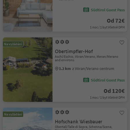
Südtirol Guest Pass
Od 72€
1 noc / 1 byt Včetně DPH
Na vyžádání
Obertimpfler-Hof
Aschl/Eschio, Vöran/Verano, Meran/Merano
and environs
1.2 km
z Vöran/Verano centrum
Südtirol Guest Pass
Od 120€
1 noc / 1 byt Včetně DPH
Na vyžádání
Hofschank Wiesbauer
Obertall/Talle di Sopra, Schenna/Scena,