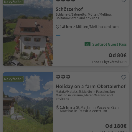
Na vyžádání
Schötzerhof
Schlaneid/Salonetto, Mölten/Meltina,
Bolzano/Bozen and environs
1.8 km
z Mölten/Meltina centrum
Südtirol Guest Pass
Od 80€
1 noc / 1 byt Včetně DPH
Na vyžádání
Holiday on a farm Obertalerhof
Matatz/Matatz, St.Martin in Passeier/San
Martino in Passiria, Meran/Merano and
environs
1.5 km
z St.Martin in Passeier/San
Martino in Passiria centrum
Od 180€