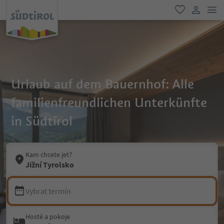
odk
oblíbené
uživatel
Urlaub auf dem Bauernhof: Alle
familienfreundlichen Unterkünfte
in Südtirol
Kam chcete jet?
Jižní Tyrolsko
Vybrat termín
Hosté a pokoje