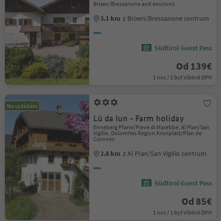
Brixen/Bressanone and environs
3.1 km
z Brixen/Bressanone centrum
Südtirol Guest Pass
Od 139€
1 noc / 1 byt Včetně DPH
Na vyžádání
Lü da Iun - Farm holiday
Enneberg Pfarre/Pieve di Marebbe, Al Plan/San
Vigilio, Dolomites Region Kronplatz/Plan de
Corones
2.8 km
z Al Plan/San Vigilio centrum
Südtirol Guest Pass
Od 85€
1 noc / 1 byt Včetně DPH