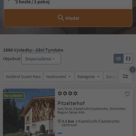
2 hosté / 1 pokoj
Hledat
1886
Výsledky
- Jižní Tyrolsko
Doporučeno
Objednat:
1
Südtirol Guest Pass
Hodnocení
Kategorie
Zpracovává
1 aktywn
Na vyžádání
Pitzelterhof
Seis/Siusi, Kastelruth/Castelrotto, Dolomites
Region Seiser Alm
3.1 km
z Kastelruth/Castelrotto
centrum