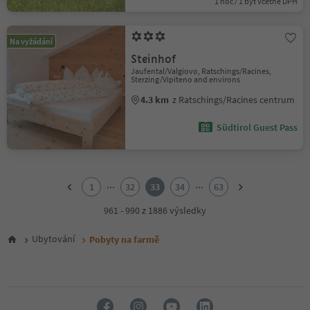
1 noc / 1 byt Včetně DPH
Na vyžádání
Steinhof
Jaufental/Valgiovo, Ratschings/Racines,
Sterzing/Vipiteno and environs
4.3 km
z Ratschings/Racines centrum
Südtirol Guest Pass
1
2
...
...
1
32
33
34
63
3
4
961 - 990 z 1886 výsledky
5
6
Ubytování
Pobyty na farmě
7
8
9
10
11