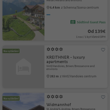
Meran/Merano and environs
6.4 km
z Schenna/Scena centrum
Südtirol Guest Pass
Od 139€
1 noc / 1 byt Včetně DPH
Na vyžádání
KREITHNER - luxury
apartments
Vintl/Vandoies, Brixen/Bressanone and
environs
282 m
z Vintl/Vandoies centrum
Na vyžádání
Widmannhof
St. Andrä/S. Andrea, Brixen/Bressanone,