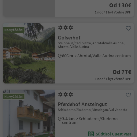
Od 130€
1 noc / 1 byt Včetně DPH
Na vyžádání
Golserhof
Steinhaus/Cadipietra, Ahrntal/Valle Aurina,
Ahrntal/Valle Aurina
866 m
z Ahrntal/Valle Aurina centrum
Od 77€
1 noc / 1 byt Včetně DPH
Na vyžádání
Pferdehof Ansteingut
Schluderns/Sluderno, Vinschgau/Val Venosta
3.4 km
z Schluderns/Sluderno
centrum
Südtirol Guest Pass