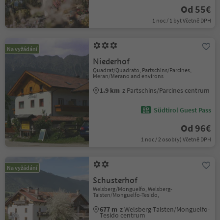
Od 55€
1 noc / 1 byt Včetně DPH
Na vyžádání
Niederhof
Quadrat/Quadrato, Partschins/Parcines,
Meran/Merano and environs
1.9 km
z Partschins/Parcines centrum
Südtirol Guest Pass
Od 96€
1 noc / 2 osob(y) Včetně DPH
Na vyžádání
Schusterhof
Welsberg/Monguelfo, Welsberg-
Taisten/Monguelfo-Tesido,
677 m
z Welsberg-Taisten/Monguelfo-
Tesido centrum