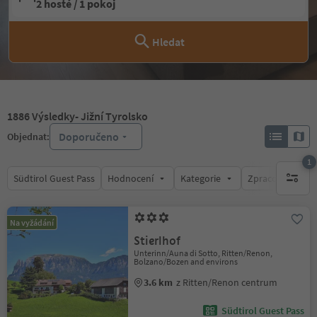
2 hosté / 1 pokoj
Hledat
1886
Výsledky
- Jižní Tyrolsko
Doporučeno
Objednat:
1
Südtirol Guest Pass
Hodnocení
Kategorie
Zpracovává
1 aktywn
Na vyžádání
Stierlhof
Unterinn/Auna di Sotto, Ritten/Renon,
Bolzano/Bozen and environs
3.6 km
z Ritten/Renon centrum
Südtirol Guest Pass