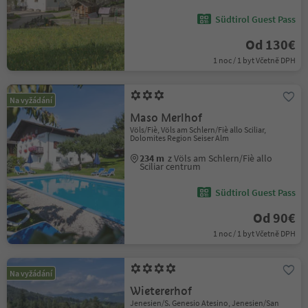
Südtirol Guest Pass
Od 130€
1 noc / 1 byt Včetně DPH
Na vyžádání
Maso Merlhof
Völs/Fiè, Völs am Schlern/Fiè allo Sciliar,
Dolomites Region Seiser Alm
234 m
z Völs am Schlern/Fiè allo
Sciliar centrum
Südtirol Guest Pass
Od 90€
1 noc / 1 byt Včetně DPH
Na vyžádání
Wietererhof
Jenesien/S. Genesio Atesino, Jenesien/San