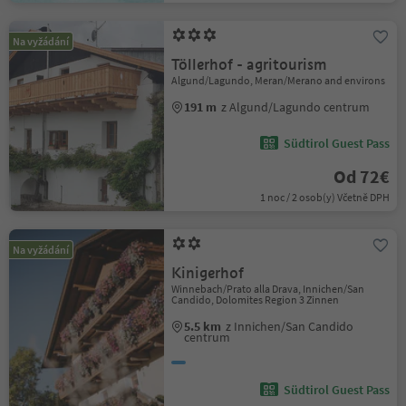
Na vyžádání
Töllerhof - agritourism
Algund/Lagundo, Meran/Merano and environs
191 m
z Algund/Lagundo centrum
Südtirol Guest Pass
Od 72€
1 noc / 2 osob(y) Včetně DPH
Na vyžádání
Kinigerhof
Winnebach/Prato alla Drava, Innichen/San
Candido, Dolomites Region 3 Zinnen
5.5 km
z Innichen/San Candido
centrum
Südtirol Guest Pass