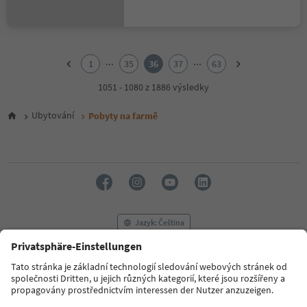
1
2
...
...
1
35
36
37
63
3
4
1051 - 1080 z 1886 výsledky
5
6
Ubytování
Pobyty na farmě
7
8
9
10
11
12
13
14
Jazyk: Čeština
15
16
17
FAQ
Kontaktujte nás
Tisk
MICE
18
Zásady ochrany osobních údajů
Podmínky a ujednání
Tiráž
19
20
Zásady používání souborů cookie
Filmová komise
O nás