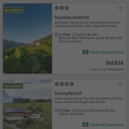
Na vyžádání
Nussbaumerhof
Söll/Sella, Tramin an der Weinstraße/Termeno
sulla Strada del Vino, Alto Adige Wine Road
2.3 km
z Tramin an der
Weinstraße/Termeno sulla Strada del
Vino centrum
Südtirol Guest Pass
Od 85€
1 noc / 1 byt Včetně DPH
Na vyžádání
Stampferhof
Völser Aicha/Aica di Fiè, Völs am Schlern/Fiè allo
Sciliar, Dolomites Region Seiser Alm
3.3 km
z Völs am Schlern/Fiè allo
Sciliar centrum
Südtirol Guest Pass