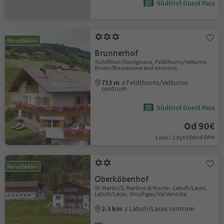
Südtirol Guest Pass
Na vyžádání
Brunnerhof
Tschiffnon/Giovignano, Feldthurns/Velturno,
Brixen/Bressanone and environs
713 m
z Feldthurns/Velturno
centrum
Südtirol Guest Pass
Od 90€
1 noc / 1 byt Včetně DPH
Na vyžádání
Oberköbenhof
St. Martin/S. Martino al Monte - Latsch/Laces,
Latsch/Laces, Vinschgau/Val Venosta
2.3 km
z Latsch/Laces centrum