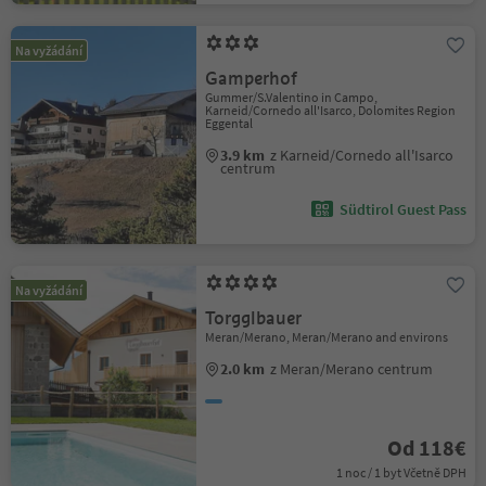
Na vyžádání
Gamperhof
Gummer/S.Valentino in Campo,
Karneid/Cornedo all'Isarco, Dolomites Region
Eggental
3.9 km
z Karneid/Cornedo all'Isarco
centrum
Südtirol Guest Pass
Na vyžádání
Torgglbauer
Meran/Merano, Meran/Merano and environs
2.0 km
z Meran/Merano centrum
Od 118€
1 noc / 1 byt Včetně DPH