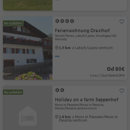
Na vyžádání
Ferienwohnung Draxlhof
Tarsch/Tarres, Latsch/Laces, Vinschgau/Val
Venosta
1.9 km
z Latsch/Laces centrum
Od 80€
1 noc / 1 byt Včetně DPH
Na vyžádání
Holiday on a farm Seppenhof
Moos in Passeier/Moso in Passiria,
Meran/Merano and environs
2.8 km
z Moos in Passeier/Moso in
Passiria centrum