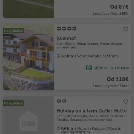
Od 87€
1 noc / 1 byt Včetně DPH
Na vyžádání
Kuenhof
Aschl/Eschio, Vöran/Verano, Meran/Merano
and environs
3.1 km
z Vöran/Verano centrum
Südtirol Guest Pass
Od 118€
1 noc / 1 byt Včetně DPH
Na vyžádání
Holiday on a farm Gufler Hütte
Rabenstein/Corvara, Moos in Passeier/Moso in
Passiria, Meran/Merano and environs
4.6 km
z Moos in Passeier/Moso in
Passiria centrum