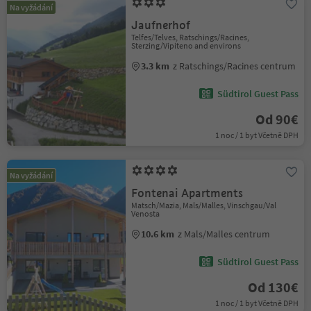
Na vyžádání
Jaufnerhof
Telfes/Telves, Ratschings/Racines,
Sterzing/Vipiteno and environs
3.3 km
z Ratschings/Racines centrum
Südtirol Guest Pass
Od 90€
1 noc / 1 byt Včetně DPH
Na vyžádání
Fontenai Apartments
Matsch/Mazia, Mals/Malles, Vinschgau/Val
Venosta
10.6 km
z Mals/Malles centrum
Südtirol Guest Pass
Od 130€
1 noc / 1 byt Včetně DPH