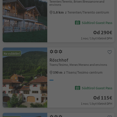
Terenten/Terento, Brixen/Bressanone and
environs
1.8 km
z Terenten/Terento centrum
Südtirol Guest Pass
Od 290€
1 noc / 1 byt Včetně DPH
Na vyžádání
Röschhof
Tisens/Tesimo, Meran/Merano and environs
190 m
z Tisens/Tesimo centrum
Südtirol Guest Pass
Od 115€
1 noc / 1 byt Včetně DPH