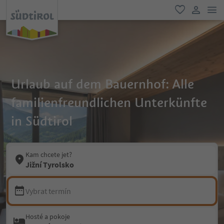
odk
oblíbené
uživatel
Urlaub auf dem Bauernhof: Alle
familienfreundlichen Unterkünfte
in Südtirol
Kam chcete jet?
Jižní Tyrolsko
Vybrat termín
Hosté a pokoje