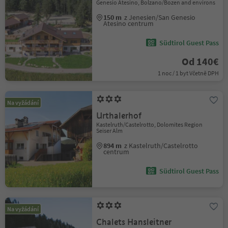
Genesio Atesino, Bolzano/Bozen and environs
150 m
z Jenesien/San Genesio
Atesino centrum
Südtirol Guest Pass
Od 140€
1 noc / 1 byt Včetně DPH
Na vyžádání
Urthalerhof
Kastelruth/Castelrotto, Dolomites Region
Seiser Alm
894 m
z Kastelruth/Castelrotto
centrum
Südtirol Guest Pass
Na vyžádání
Chalets Hansleitner