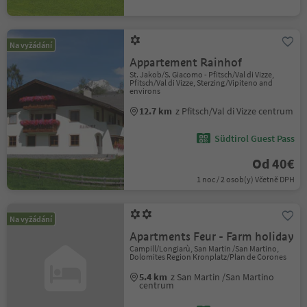
Na vyžádání
Appartement Rainhof
St. Jakob/S. Giacomo - Pfitsch/Val di Vizze,
Pfitsch/Val di Vizze, Sterzing/Vipiteno and
environs
12.7 km
z Pfitsch/Val di Vizze centrum
Südtirol Guest Pass
Od 40€
1 noc / 2 osob(y) Včetně DPH
Na vyžádání
Apartments Feur - Farm holiday
Campill/Longiarù, San Martin /San Martino,
Dolomites Region Kronplatz/Plan de Corones
5.4 km
z San Martin /San Martino
centrum