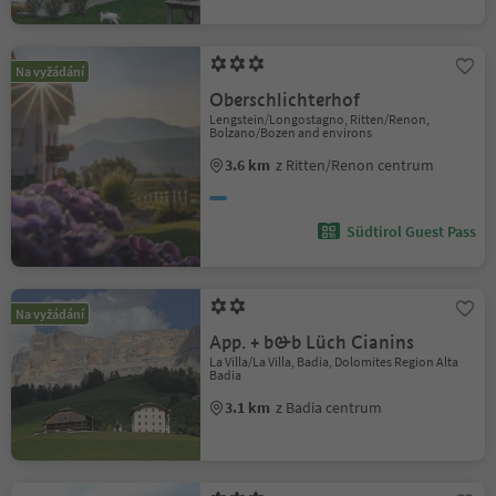
Na vyžádání
Oberschlichterhof
Lengstein/Longostagno, Ritten/Renon,
Bolzano/Bozen and environs
3.6 km
z Ritten/Renon centrum
Südtirol Guest Pass
Na vyžádání
App. + b&b Lüch Cianins
La Villa/La Villa, Badia, Dolomites Region Alta
Badia
3.1 km
z Badia centrum