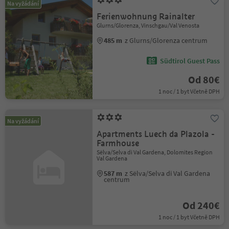
Na vyžádání
Ferienwohnung Rainalter
Glurns/Glorenza, Vinschgau/Val Venosta
485 m
z Glurns/Glorenza centrum
Südtirol Guest Pass
Od 80€
1 noc / 1 byt Včetně DPH
Na vyžádání
Apartments Luech da Plazola -
Farmhouse
Sëlva/Selva di Val Gardena, Dolomites Region
Val Gardena
587 m
z Sëlva/Selva di Val Gardena
centrum
Od 240€
1 noc / 1 byt Včetně DPH