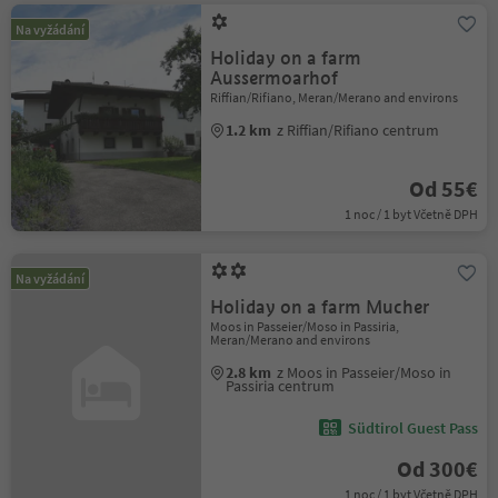
Na vyžádání
Holiday on a farm
Aussermoarhof
Riffian/Rifiano, Meran/Merano and environs
1.2 km
z Riffian/Rifiano centrum
Od 55€
1 noc / 1 byt Včetně DPH
Na vyžádání
Holiday on a farm Mucher
Moos in Passeier/Moso in Passiria,
Meran/Merano and environs
2.8 km
z Moos in Passeier/Moso in
Passiria centrum
Südtirol Guest Pass
Od 300€
1 noc / 1 byt Včetně DPH