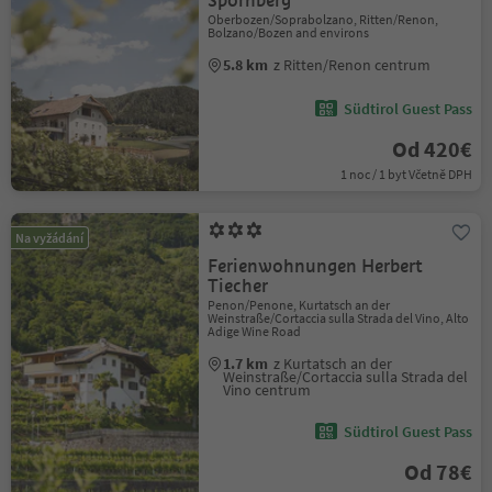
Spornberg
Oberbozen/Soprabolzano, Ritten/Renon,
Bolzano/Bozen and environs
5.8 km
z Ritten/Renon centrum
Südtirol Guest Pass
Od 420€
1 noc / 1 byt Včetně DPH
Na vyžádání
Ferienwohnungen Herbert
Tiecher
Penon/Penone, Kurtatsch an der
Weinstraße/Cortaccia sulla Strada del Vino, Alto
Adige Wine Road
1.7 km
z Kurtatsch an der
Weinstraße/Cortaccia sulla Strada del
Vino centrum
Südtirol Guest Pass
Od 78€