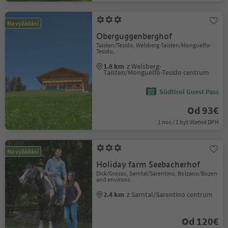
Na vyžádání
Oberguggenberghof
Taisten/Tesido, Welsberg-Taisten/Monguelfo-
Tesido,
1.8 km
z Welsberg-
Taisten/Monguelfo-Tesido centrum
Südtirol Guest Pass
Od 93€
1 noc / 1 byt Včetně DPH
Na vyžádání
Holiday farm Seebacherhof
Dick/Grosso, Sarntal/Sarentino, Bolzano/Bozen
and environs
2.4 km
z Sarntal/Sarentino centrum
Od 120€