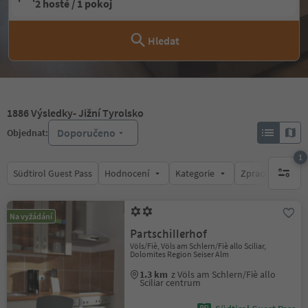
2 hosté / 1 pokoj
Hledat
1886
Výsledky
- Jižní Tyrolsko
Doporučeno
Objednat:
1
Südtirol Guest Pass
Hodnocení
Kategorie
Zpracovává
1 aktywn
Na vyžádání
Partschillerhof
Völs/Fiè, Völs am Schlern/Fiè allo Sciliar,
Dolomites Region Seiser Alm
1.3 km
z Völs am Schlern/Fiè allo
Sciliar centrum