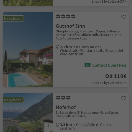
1 noc / 1 byt Včetně DPH
Na vyžádání
Gutshof Sinn
Oberplanitzing/Pianizza di Sopra, Kaltern an
der Weinstraße/Caldaro sulla Strada del Vino,
Alto Adige Wine Road
2.1 km
z Kaltern an der
Weinstraße/Caldaro sulla Strada del
Vino centrum
Südtirol Guest Pass
Od 110€
1 noc / 1 byt Včetně DPH
Na vyžádání
Hoferhof
St. Magdalena/S. Maddalena - Gsies/Casies,
Gsies/Valle di Casies,
3.3 km
z Gsies/Valle di Casies
centrum