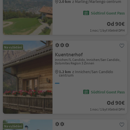
2.0 km
z Marling/Marlengo centrum
Südtirol Guest Pass
Od 90€
1 noc / 1 byt Včetně DPH
Na vyžádání
Kuentnerhof
Innichen/S. Candido, Innichen/San Candido,
Dolomites Region 3 Zinnen
1.2 km
z Innichen/San Candido
centrum
Südtirol Guest Pass
Od 90€
1 noc / 1 byt Včetně DPH
Na vyžádání