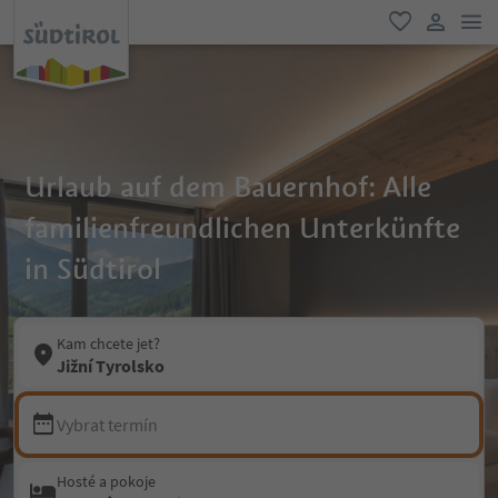
odk
oblíbené
uživatel
Urlaub auf dem Bauernhof: Alle
familienfreundlichen Unterkünfte
in Südtirol
Kam chcete jet?
Jižní Tyrolsko
Vybrat termín
Hosté a pokoje