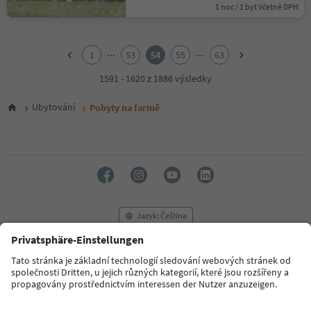
1 noc / 1 byt Včetně DPH
1
2
...
...
1
53
54
55
63
3
4
1591 - 1620 z 1886 výsledky
5
6
Ubytování
Pobyty na farmě
7
8
9
10
11
12
13
14
Jazyk: Čeština
15
16
17
FAQ
Kontaktujte nás
Tisk
MICE
18
Zásady ochrany osobních údajů
Podmínky a ujednání
Tiráž
19
20
Zásady používání souborů cookie
Filmová komise
O nás