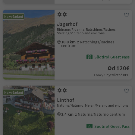
Na vyžádání
Jagerhof
Ridnaun/Ridanna, Ratschings/Racines,
Sterzing/Vipiteno and environs
10.0 km
z Ratschings/Racines
centrum
Südtirol Guest Pass
Od 120€
1 noc / 1 byt Včetně DPH
Na vyžádání
Linthof
Naturns/Naturno, Meran/Merano and environs
2.4 km
z Naturns/Naturno centrum
Südtirol Guest Pass