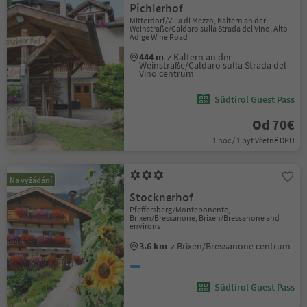
Pichlerhof
Mitterdorf/Villa di Mezzo, Kaltern an der
Weinstraße/Caldaro sulla Strada del Vino, Alto
Adige Wine Road
444 m
z Kaltern an der
Weinstraße/Caldaro sulla Strada del
Vino centrum
Südtirol Guest Pass
Od 70€
1 noc / 1 byt Včetně DPH
Na vyžádání
Stocknerhof
Pfeffersberg/Monteponente,
Brixen/Bressanone, Brixen/Bressanone and
environs
3.6 km
z Brixen/Bressanone centrum
Südtirol Guest Pass