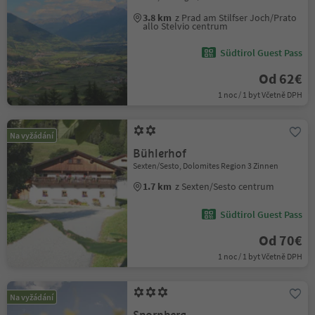
3.8 km
z Prad am Stilfser Joch/Prato
allo Stelvio centrum
Südtirol Guest Pass
Od 62€
1 noc / 1 byt Včetně DPH
Na vyžádání
Bühlerhof
Sexten/Sesto, Dolomites Region 3 Zinnen
1.7 km
z Sexten/Sesto centrum
Südtirol Guest Pass
Od 70€
1 noc / 1 byt Včetně DPH
Na vyžádání