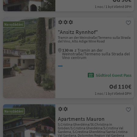
1 noc / 1 byt Včetně DPH
Na vyžádání
"Ansitz Rynnhof"
Tramin an der Weinstraße/Termeno sulla Strada
del Vino, Alto Adige Wine Road
130 m
z Tramin an der
Weinstraße/Termeno sulla Strada del
Vino centrum
Südtirol Guest Pass
Od 110€
1 noc / 1 byt Včetně DPH
Na vyžádání
Apartments Mauron
S.Cristina Gherdëina/St.Christina in
Gröden/S.Cristina Gherdëina/S.Cristina Val
Gardena, S.Crestina Gherdëina/Santa Cristina
Val Gardana, Dolomites Region Val Gardena