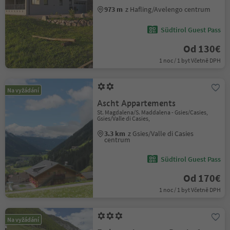
973 m
z Hafling/Avelengo centrum
Südtirol Guest Pass
Od 130€
1 noc / 1 byt Včetně DPH
Na vyžádání
Ascht Appartements
St. Magdalena/S. Maddalena - Gsies/Casies,
Gsies/Valle di Casies,
3.3 km
z Gsies/Valle di Casies
centrum
Südtirol Guest Pass
Od 170€
1 noc / 1 byt Včetně DPH
Na vyžádání