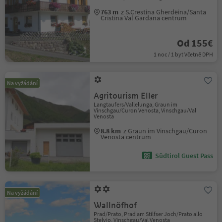
763 m
z S.Crestina Gherdëina/Santa
Cristina Val Gardana centrum
Od 155€
1 noc / 1 byt Včetně DPH
Na vyžádání
Agritourism Eller
Langtaufers/Vallelunga, Graun im
Vinschgau/Curon Venosta, Vinschgau/Val
Venosta
8.8 km
z Graun im Vinschgau/Curon
Venosta centrum
Südtirol Guest Pass
Na vyžádání
Wallnöfhof
Prad/Prato, Prad am Stilfser Joch/Prato allo
Stelvio, Vinschgau/Val Venosta