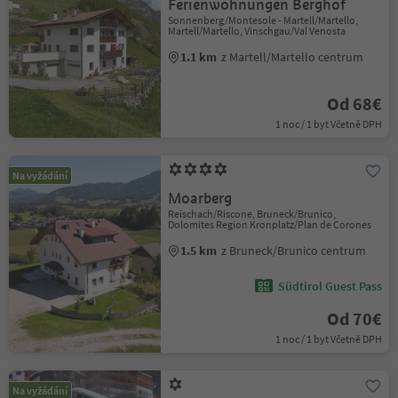
Ferienwohnungen Berghof
Sonnenberg/Montesole - Martell/Martello,
Martell/Martello, Vinschgau/Val Venosta
1.1 km
z Martell/Martello centrum
Od 68€
1 noc / 1 byt Včetně DPH
Na vyžádání
Moarberg
Reischach/Riscone, Bruneck/Brunico,
Dolomites Region Kronplatz/Plan de Corones
1.5 km
z Bruneck/Brunico centrum
Südtirol Guest Pass
Od 70€
1 noc / 1 byt Včetně DPH
Na vyžádání