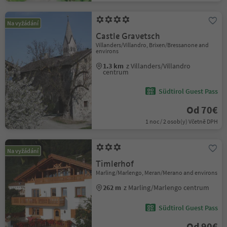
Na vyžádání
Castle Gravetsch
Villanders/Villandro, Brixen/Bressanone and
environs
1.3 km
z Villanders/Villandro
centrum
Südtirol Guest Pass
Od 70€
1 noc / 2 osob(y) Včetně DPH
Na vyžádání
Timlerhof
Marling/Marlengo, Meran/Merano and environs
262 m
z Marling/Marlengo centrum
Südtirol Guest Pass
Od 90€