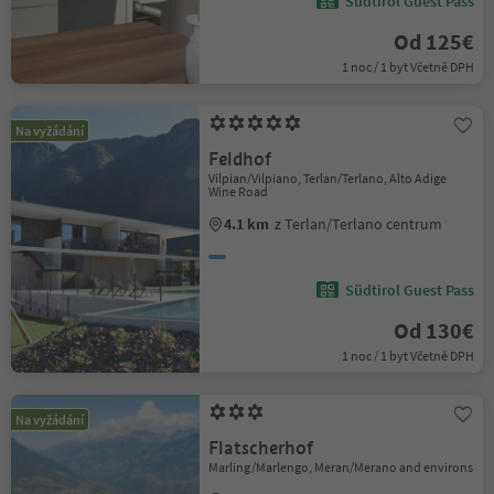
Südtirol Guest Pass
Od 125€
1 noc / 1 byt Včetně DPH
Na vyžádání
Feldhof
Vilpian/Vilpiano, Terlan/Terlano, Alto Adige
Wine Road
4.1 km
z Terlan/Terlano centrum
Südtirol Guest Pass
Od 130€
1 noc / 1 byt Včetně DPH
Na vyžádání
Flatscherhof
Marling/Marlengo, Meran/Merano and environs