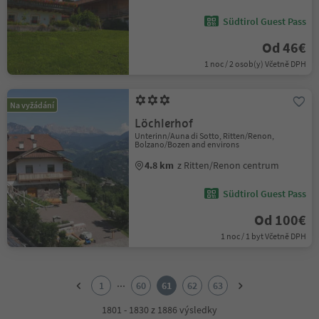
Südtirol Guest Pass
Od 46€
1 noc / 2 osob(y) Včetně DPH
Na vyžádání
Löchlerhof
Unterinn/Auna di Sotto, Ritten/Renon,
Bolzano/Bozen and environs
4.8 km
z Ritten/Renon centrum
Südtirol Guest Pass
Od 100€
1 noc / 1 byt Včetně DPH
1
2
...
1
60
61
62
63
3
4
1801 - 1830 z 1886 výsledky