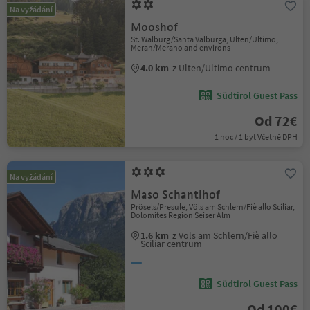
Na vyžádání
Mooshof
St. Walburg/Santa Valburga, Ulten/Ultimo,
Meran/Merano and environs
4.0 km
z Ulten/Ultimo centrum
Südtirol Guest Pass
Od 72€
1 noc / 1 byt Včetně DPH
Na vyžádání
Maso Schantlhof
Prösels/Presule, Völs am Schlern/Fiè allo Sciliar,
Dolomites Region Seiser Alm
1.6 km
z Völs am Schlern/Fiè allo
Sciliar centrum
Südtirol Guest Pass
Od 100€