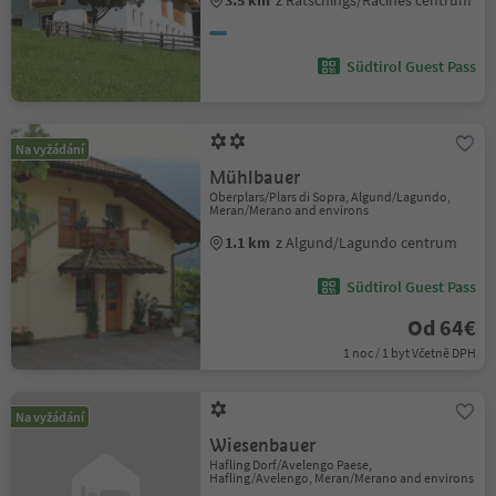
3.5 km
z Ratschings/Racines centrum
Südtirol Guest Pass
Na vyžádání
Mühlbauer
Oberplars/Plars di Sopra, Algund/Lagundo,
Meran/Merano and environs
1.1 km
z Algund/Lagundo centrum
Südtirol Guest Pass
Od 64€
1 noc / 1 byt Včetně DPH
Na vyžádání
Wiesenbauer
Hafling Dorf/Avelengo Paese,
Hafling/Avelengo, Meran/Merano and environs