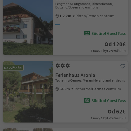
Lengmoos/Longomoso, Ritten/Renon,
Bolzano/Bozen and environs
1.2 km
z Ritten/Renon centrum
Südtirol Guest Pass
Od 120€
1 noc / 1 byt Včetně DPH
Na vyžádání
Ferienhaus Aronia
Tscherms/Cermes, Meran/Merano and environs
545 m
z Tscherms/Cermes centrum
Südtirol Guest Pass
Od 62€
1 noc / 1 byt Včetně DPH