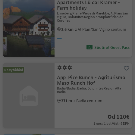
Apartments Lü dal Kramer -
Farm holiday
Enneberg Pfarre/Pieve di Marebbe, Al Plan/San
Vigilio, Dolomites Region Kronplatz/Plan de
Corones
2.6 km
z Al Plan/San Vigilio centrum
Südtirol Guest Pass
Na vyžádání
App. Pice Runch - Agriturismo
Maso Runch Hof
Badia/Badia, Badia, Dolomites Region Alta
Badia
371 m
z Badia centrum
Od 120€
1 noc / 1 byt Včetně DPH