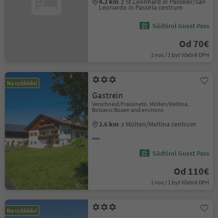
4.2 km
z St.Leonhard in Passeier/San
Leonardo in Passiria centrum
Südtirol Guest Pass
Od 70€
1 noc / 1 byt Včetně DPH
Na vyžádání
Gastrein
Verschneid/Frassineto, Mölten/Meltina,
Bolzano/Bozen and environs
2.6 km
z Mölten/Meltina centrum
Südtirol Guest Pass
Od 110€
1 noc / 1 byt Včetně DPH
Na vyžádání