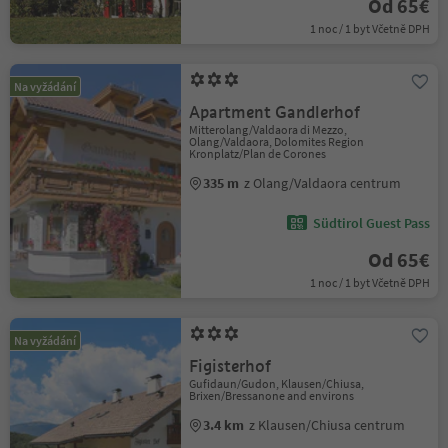
Od 65€
1 noc / 1 byt Včetně DPH
Na vyžádání
Apartment Gandlerhof
Mitterolang/Valdaora di Mezzo,
Olang/Valdaora, Dolomites Region
Kronplatz/Plan de Corones
335 m
z Olang/Valdaora centrum
Südtirol Guest Pass
Od 65€
1 noc / 1 byt Včetně DPH
Na vyžádání
Figisterhof
Gufidaun/Gudon, Klausen/Chiusa,
Brixen/Bressanone and environs
3.4 km
z Klausen/Chiusa centrum