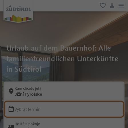
odk
oblíbené
uživatel
Urlaub auf dem Bauernhof: Alle
familienfreundlichen Unterkünfte
in Südtirol
Kam chcete jet?
Jižní Tyrolsko
Vybrat termín
Hosté a pokoje