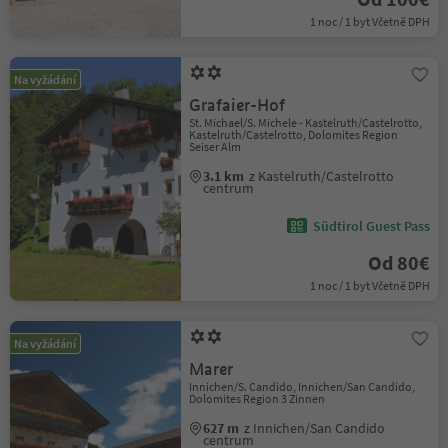
1 noc / 1 byt Včetně DPH
Na vyžádání
Grafaier-Hof
St. Michael/S. Michele - Kastelruth/Castelrotto,
Kastelruth/Castelrotto, Dolomites Region
Seiser Alm
3.1 km
z Kastelruth/Castelrotto
centrum
Südtirol Guest Pass
Od 80€
1 noc / 1 byt Včetně DPH
Na vyžádání
Marer
Innichen/S. Candido, Innichen/San Candido,
Dolomites Region 3 Zinnen
627 m
z Innichen/San Candido
centrum