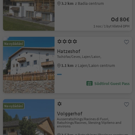
3.2 km
z Badia centrum
Od 80€
1 noc / 1 byt Včetně DPH
Na vyžádání
Hatzeshof
Tschöfas/Ceves, Lajen/Laion,
1.1 km
z Lajen/Laion centrum
Südtirol Guest Pass
Na vyžádání
Volggerhof
Ausserratschings/Racines di Fuori,
Ratschings/Racines, Sterzing/Vipiteno and
environs