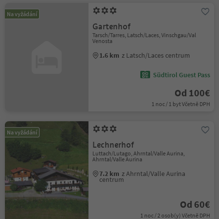
Na vyžádání
Gartenhof
Tarsch/Tarres, Latsch/Laces, Vinschgau/Val
Venosta
1.6 km
z Latsch/Laces centrum
Südtirol Guest Pass
Od 100€
1 noc / 1 byt Včetně DPH
Na vyžádání
Lechnerhof
Luttach/Lutago, Ahrntal/Valle Aurina,
Ahrntal/Valle Aurina
7.2 km
z Ahrntal/Valle Aurina
centrum
Od 60€
1 noc / 2 osob(y) Včetně DPH