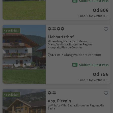
Südtirol Guest Pass
Od 80€
1 noc / 1 byt Včetně DPH
Na vyžádání
Liebharterhof
Mitterolang/Valdaora di Mezzo,
Olang/Valdaora, Dolomites Region
Kronplatz/Plan de Corones
471 m
z Olang/Valdaora centrum
Südtirol Guest Pass
Od 75€
1 noc / 1 byt Včetně DPH
Na vyžádání
App. Picenin
La Villa/La Villa, Badia, Dolomites Region Alta
Badia