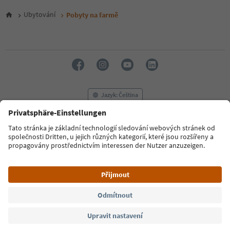
5
6
Ubytování
Pobyty na farmě
7
8
9
10
11
12
13
14
Jazyk: Čeština
15
16
17
FAQ
Kontaktujte nás
Tisk
MICE
18
Zásady ochrany osobních údajů
Podmínky a ujednání
Tiráž
19
20
Zásady používání souborů cookie
Filmová komise
O nás
21
Prohlášení o přístupnosti
South Tyrol B2B
22
23
24
© 2026 IDM Südtirol
25
26
27