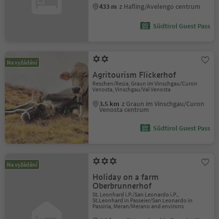
433 m
z Hafling/Avelengo centrum
Südtirol Guest Pass
Na vyžádání
Agritourism Flickerhof
Reschen/Resia, Graun im Vinschgau/Curon
Venosta, Vinschgau/Val Venosta
3.5 km
z Graun im Vinschgau/Curon
Venosta centrum
Südtirol Guest Pass
Na vyžádání
Holiday on a farm
Oberbrunnerhof
St. Leonhard i.P./San Leonardo i.P.,
St.Leonhard in Passeier/San Leonardo in
Passiria, Meran/Merano and environs