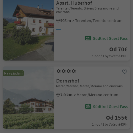
Apart. Huberhof
Terenten/Terento, Brixen/Bressanone and
environs
905 m
z Terenten/Terento centrum
Südtirol Guest Pass
Od 70€
1 noc / 1 byt Včetně DPH
Na vyžádání
Dornerhof
Meran/Merano, Meran/Merano and environs
2.0 km
z Meran/Merano centrum
Südtirol Guest Pass
Od 155€
1 noc / 1 byt Včetně DPH