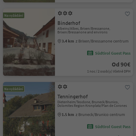
Na vyžádání
Binderhof
Albeins/Albes, Brixen/Bressanone,
Brixen/Bressanone and environs
3.4 km
z Brixen/Bressanone centrum
Südtirol Guest Pass
Od 90€
1 noc / 2 osob(y) Včetně DPH
Na vyžádání
Tenningerhof
Dietenheim/Teodone, Bruneck/Brunico,
Dolomites Region Kronplatz/Plan de Corones
1.5 km
z Bruneck/Brunico centrum
Südtirol Guest Pass