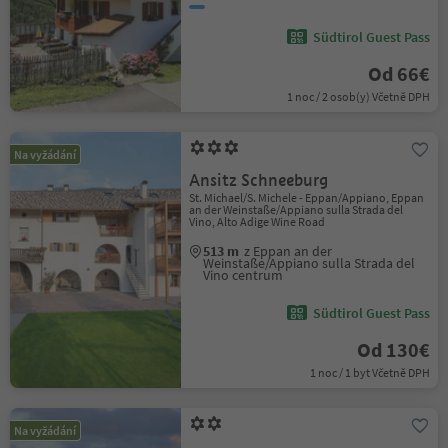
Südtirol Guest Pass
Od 66€
1 noc / 2 osob(y) Včetně DPH
Na vyžádání
Ansitz Schneeburg
St. Michael/S. Michele - Eppan/Appiano, Eppan
an der Weinstaße/Appiano sulla Strada del
Vino, Alto Adige Wine Road
513 m
z Eppan an der
Weinstaße/Appiano sulla Strada del
Vino centrum
Südtirol Guest Pass
Od 130€
1 noc / 1 byt Včetně DPH
Na vyžádání