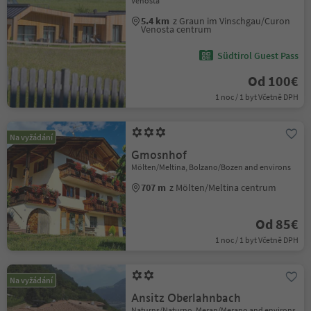
Venosta
5.4 km
z Graun im Vinschgau/Curon
Venosta centrum
Südtirol Guest Pass
Od 100€
1 noc / 1 byt Včetně DPH
Na vyžádání
Gmosnhof
Mölten/Meltina, Bolzano/Bozen and environs
707 m
z Mölten/Meltina centrum
Od 85€
1 noc / 1 byt Včetně DPH
Na vyžádání
Ansitz Oberlahnbach
Naturns/Naturno, Meran/Merano and environs