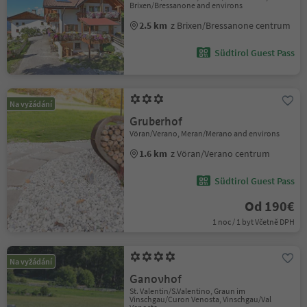
Brixen/Bressanone and environs
2.5 km
z Brixen/Bressanone centrum
Südtirol Guest Pass
Na vyžádání
Gruberhof
Vöran/Verano, Meran/Merano and environs
1.6 km
z Vöran/Verano centrum
Südtirol Guest Pass
Od 190€
1 noc / 1 byt Včetně DPH
Na vyžádání
Ganovhof
St. Valentin/S.Valentino, Graun im
Vinschgau/Curon Venosta, Vinschgau/Val