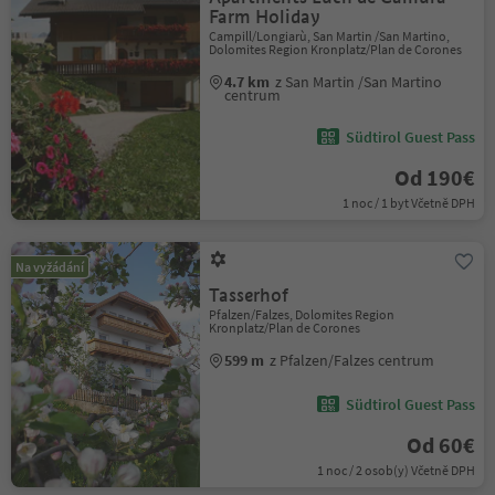
Farm Holiday
Campill/Longiarù, San Martin /San Martino,
Dolomites Region Kronplatz/Plan de Corones
4.7 km
z San Martin /San Martino
centrum
Südtirol Guest Pass
Od 190€
1 noc / 1 byt Včetně DPH
Na vyžádání
Tasserhof
Pfalzen/Falzes, Dolomites Region
Kronplatz/Plan de Corones
599 m
z Pfalzen/Falzes centrum
Südtirol Guest Pass
Od 60€
1 noc / 2 osob(y) Včetně DPH