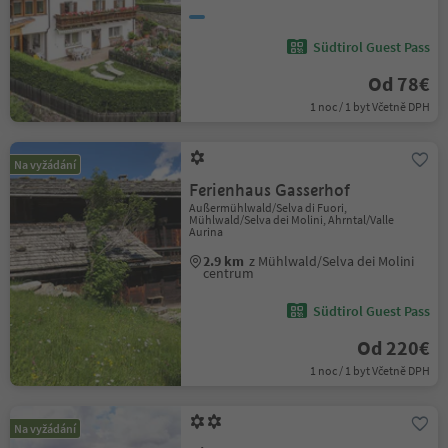
Südtirol Guest Pass
Od 78€
1 noc / 1 byt Včetně DPH
Na vyžádání
Ferienhaus Gasserhof
Außermühlwald/Selva di Fuori,
Mühlwald/Selva dei Molini, Ahrntal/Valle
Aurina
2.9 km
z Mühlwald/Selva dei Molini
centrum
Südtirol Guest Pass
Od 220€
1 noc / 1 byt Včetně DPH
Na vyžádání