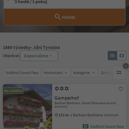
2 hosté / 1 pokoj
Hledat
1886
Výsledky
- Jižní Tyrolsko
Doporučeno
Objednat:
1
Südtirol Guest Pass
Hodnocení
Kategorie
Zpracovává
1 aktywn
Na vyžádání
Gamperhof
Barbian/Barbiano, Brixen/Bressanone and
environs
212 m
z Barbian/Barbiano centrum
Südtirol Guest Pass