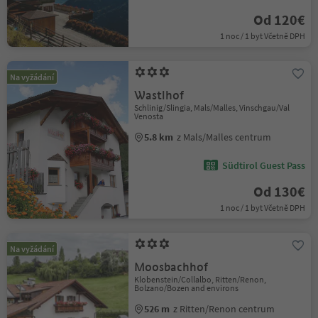
Od 120€
1 noc / 1 byt Včetně DPH
Na vyžádání
Wastlhof
Schlinig/Slingia, Mals/Malles, Vinschgau/Val
Venosta
5.8 km
z Mals/Malles centrum
Südtirol Guest Pass
Od 130€
1 noc / 1 byt Včetně DPH
Na vyžádání
Moosbachhof
Klobenstein/Collalbo, Ritten/Renon,
Bolzano/Bozen and environs
526 m
z Ritten/Renon centrum