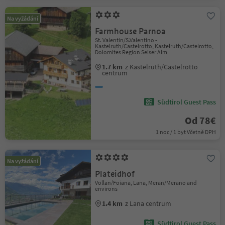
Na vyžádání
Farmhouse Parnoa
St. Valentin/S.Valentino -
Kastelruth/Castelrotto, Kastelruth/Castelrotto,
Dolomites Region Seiser Alm
1.7 km
z Kastelruth/Castelrotto
centrum
Südtirol Guest Pass
Od 78€
1 noc / 1 byt Včetně DPH
Na vyžádání
Plateidhof
Völlan/Foiana, Lana, Meran/Merano and
environs
1.4 km
z Lana centrum
Südtirol Guest Pass