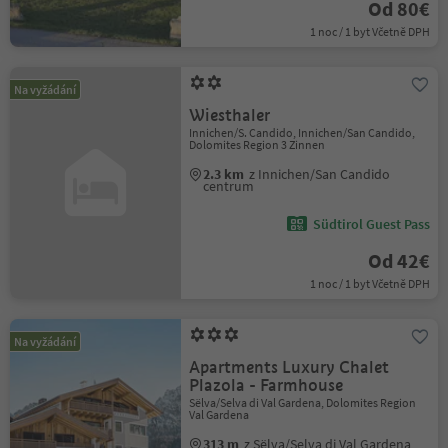
Od 80€
1 noc / 1 byt Včetně DPH
Na vyžádání
Wiesthaler
Innichen/S. Candido, Innichen/San Candido,
Dolomites Region 3 Zinnen
2.3 km
z Innichen/San Candido
centrum
Südtirol Guest Pass
Od 42€
1 noc / 1 byt Včetně DPH
Na vyžádání
Apartments Luxury Chalet
Plazola - Farmhouse
Sëlva/Selva di Val Gardena, Dolomites Region
Val Gardena
313 m
z Sëlva/Selva di Val Gardena