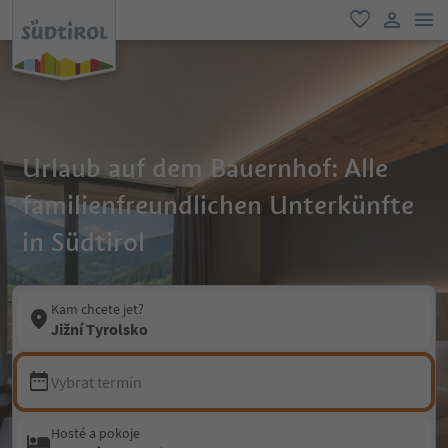
odk
oblíbené
uživatel
Urlaub auf dem Bauernhof: Alle
familienfreundlichen Unterkünfte
in Südtirol
Kam chcete jet?
Jižní Tyrolsko
Vybrat termín
Hosté a pokoje