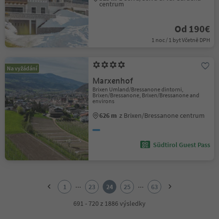
centrum
Od 190€
1 noc / 1 byt Včetně DPH
Na vyžádání
Marxenhof
Brixen Umland/Bressanone dintorni,
Brixen/Bressanone, Brixen/Bressanone and
environs
626 m
z Brixen/Bressanone centrum
Südtirol Guest Pass
1
2
...
...
1
23
24
25
63
3
4
691 - 720 z 1886 výsledky
5