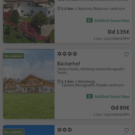
1.6 km
z Naturns/Naturno centrum
Südtirol Guest Pass
Od 135€
1 noc / 1 byt Včetně DPH
Na vyžádání
Bäckerhof
Taisten/Tesido, Welsberg-Taisten/Monguelfo-
Tesido,
1.1 km
z Welsberg-
Taisten/Monguelfo-Tesido centrum
Südtirol Guest Pass
Od 80€
1 noc / 1 byt Včetně DPH
Na vyžádání