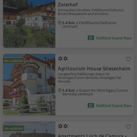
Zolerhof
Schnauders/Snodres, Feldthurns/Velturno,
Brixen/Bressanone and environs
1.8 km
z Feldthurns/Velturno
centrum
Südtirol Guest Pass
Na vyžádání
Agritourism House Wiesenheim
Langtaufers/Vallelunga, Graun im
Vinschgau/Curon Venosta, Vinschgau/Val
Venosta
1.4 km
z Graun im Vinschgau/Curon
Venosta centrum
Südtirol Guest Pass
Na vyžádání
Apartments Lüch de Camura -