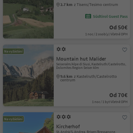
2.7 km
z Tisens/Tesimo centrum
Südtirol Guest Pass
Od 50€
1 noc / 2 osob(y) Včetně DPH
Na vyžádání
Mountain hut Malider
Seiseralm/Alpe di Siusi, Kastelruth/Castelrotto,
Dolomites Region Seiser Alm
9.6 km
z Kastelruth/Castelrotto
centrum
Od 70€
1 noc / 1 byt Včetně DPH
Na vyžádání
Kircherhof
St. Andrä/S. Andrea, Brixen/Bressanone,