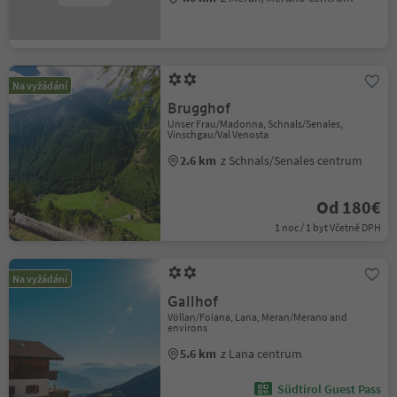
Na vyžádání
Brugghof
Unser Frau/Madonna, Schnals/Senales,
Vinschgau/Val Venosta
2.6 km
z Schnals/Senales centrum
Od 180€
1 noc / 1 byt Včetně DPH
Na vyžádání
Gallhof
Völlan/Foiana, Lana, Meran/Merano and
environs
5.6 km
z Lana centrum
Südtirol Guest Pass