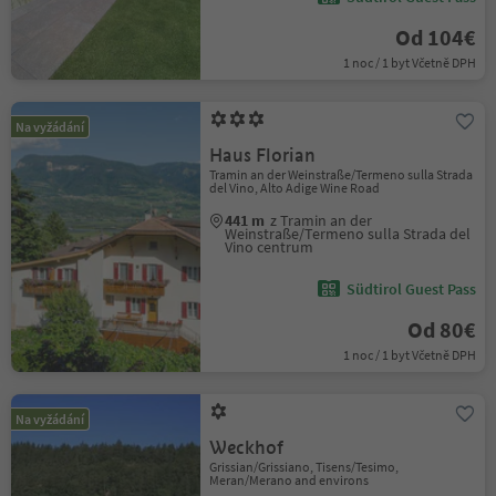
Od 104€
1 noc / 1 byt Včetně DPH
Na vyžádání
Haus Florian
Tramin an der Weinstraße/Termeno sulla Strada
del Vino, Alto Adige Wine Road
441 m
z Tramin an der
Weinstraße/Termeno sulla Strada del
Vino centrum
Südtirol Guest Pass
Od 80€
1 noc / 1 byt Včetně DPH
Na vyžádání
Weckhof
Grissian/Grissiano, Tisens/Tesimo,
Meran/Merano and environs