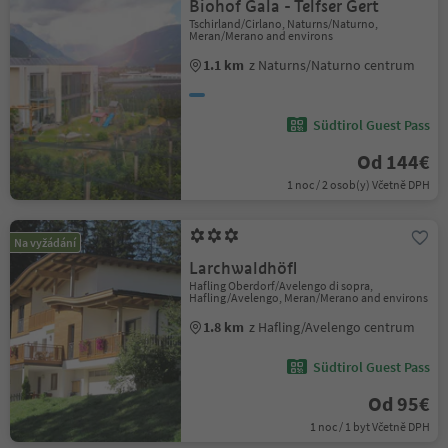
Biohof Gala - Telfser Gert
Tschirland/Cirlano, Naturns/Naturno,
Meran/Merano and environs
1.1 km
z Naturns/Naturno centrum
Südtirol Guest Pass
Od 144€
1 noc / 2 osob(y) Včetně DPH
Na vyžádání
Larchwaldhöfl
Hafling Oberdorf/Avelengo di sopra,
Hafling/Avelengo, Meran/Merano and environs
1.8 km
z Hafling/Avelengo centrum
Südtirol Guest Pass
Od 95€
1 noc / 1 byt Včetně DPH