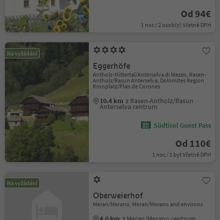
Od 94€
1 noc / 2 osob(y) Včetně DPH
Na vyžádání
Eggerhöfe
Antholz-Mittertal/Anterselva di Mezzo, Rasen-
Antholz/Rasun Anterselva, Dolomites Region
Kronplatz/Plan de Corones
10.4 km
z Rasen-Antholz/Rasun
Anterselva centrum
Südtirol Guest Pass
Od 110€
1 noc / 1 byt Včetně DPH
Na vyžádání
Oberweierhof
Meran/Merano, Meran/Merano and environs
4.0 km
z Meran/Merano centrum