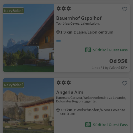
Na vyžádání
Bauernhof Gspoihof
Tschöfas/Ceves, Lajen/Laion,
1.9 km
z Lajen/Laion centrum
Südtirol Guest Pass
Od 95€
1 noc / 1 byt Včetně DPH
Na vyžádání
Angerle Alm
Karersee/Carezza, Welschnofen/Nova Levante,
Dolomites Region Eggental
3.9 km
z Welschnofen/Nova Levante
centrum
Südtirol Guest Pass