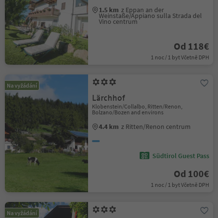
1.5 km
z Eppan an der
Weinstaße/Appiano sulla Strada del
Vino centrum
Od 118€
1 noc / 1 byt Včetně DPH
Na vyžádání
Lärchhof
Klobenstein/Collalbo, Ritten/Renon,
Bolzano/Bozen and environs
4.4 km
z Ritten/Renon centrum
Südtirol Guest Pass
Od 100€
1 noc / 1 byt Včetně DPH
Na vyžádání