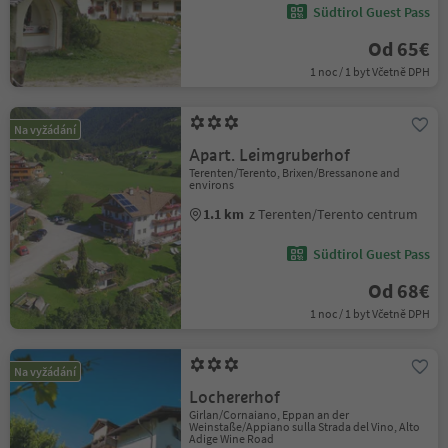
Südtirol Guest Pass
Od 65€
1 noc / 1 byt Včetně DPH
Na vyžádání
Apart. Leimgruberhof
Terenten/Terento, Brixen/Bressanone and
environs
1.1 km
z Terenten/Terento centrum
Südtirol Guest Pass
Od 68€
1 noc / 1 byt Včetně DPH
Na vyžádání
Lochererhof
Girlan/Cornaiano, Eppan an der
Weinstaße/Appiano sulla Strada del Vino, Alto
Adige Wine Road