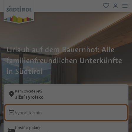
odk
oblíbené
uživatel
Urlaub auf dem Bauernhof: Alle
familienfreundlichen Unterkünfte
in Südtirol
Kam chcete jet?
Jižní Tyrolsko
Vybrat termín
Hosté a pokoje