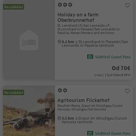
Na vyžádání
Holiday on a farm
Oberbrunnerhof
St. Leonhard i.P./San Leonardo i.P.,
St.Leonhard in Passeier/San Leonardo in
Passiria, Meran/Merano and environs
4.2 km
z St.Leonhard in Passeier/San
Leonardo in Passiria centrum
Südtirol Guest Pass
Od 70€
1 noc / 1 byt Včetně DPH
Na vyžádání
Agritourism Flickerhof
Reschen/Resia, Graun im Vinschgau/Curon
Venosta, Vinschgau/Val Venosta
3.5 km
z Graun im Vinschgau/Curon
Venosta centrum
Südtirol Guest Pass