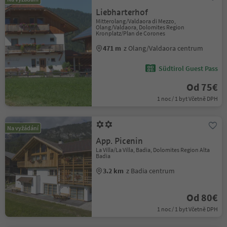
Liebharterhof
Mitterolang/Valdaora di Mezzo,
Olang/Valdaora, Dolomites Region
Kronplatz/Plan de Corones
471 m
z Olang/Valdaora centrum
Südtirol Guest Pass
Od 75€
1 noc / 1 byt Včetně DPH
Na vyžádání
App. Picenin
La Villa/La Villa, Badia, Dolomites Region Alta
Badia
3.2 km
z Badia centrum
Od 80€
1 noc / 1 byt Včetně DPH