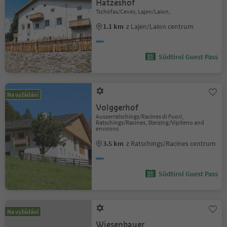
Hatzeshof
Tschöfas/Ceves, Lajen/Laion,
1.1 km
z Lajen/Laion centrum
Südtirol Guest Pass
Na vyžádání
Volggerhof
Ausserratschings/Racines di Fuori,
Ratschings/Racines, Sterzing/Vipiteno and
environs
3.5 km
z Ratschings/Racines centrum
Südtirol Guest Pass
Na vyžádání
Wiesenbauer