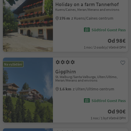
Holiday on a farm Tannerhof
Kuens/Caines, Meran/Merano and environs
276 m
z Kuens/Caines centrum
Südtirol Guest Pass
Od 98€
1 noc / 2 osob(y) Včetně DPH
Na vyžádání
Gigglhirn
St. Walburg/Santa Valburga, Ulten/Ultimo,
Meran/Merano and environs
1.6 km
z Ulten/Ultimo centrum
Südtirol Guest Pass
Od 90€
1 noc / 1 byt Včetně DPH