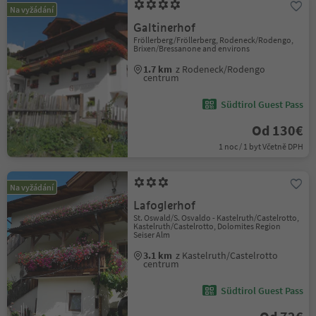
Na vyžádání
Galtinerhof
Fröllerberg/Fröllerberg, Rodeneck/Rodengo,
Brixen/Bressanone and environs
1.7 km
z Rodeneck/Rodengo
centrum
Südtirol Guest Pass
Od 130€
1 noc / 1 byt Včetně DPH
Na vyžádání
Lafoglerhof
St. Oswald/S. Osvaldo - Kastelruth/Castelrotto,
Kastelruth/Castelrotto, Dolomites Region
Seiser Alm
3.1 km
z Kastelruth/Castelrotto
centrum
Südtirol Guest Pass