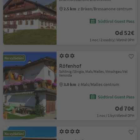
2.5 km
z Brixen/Bressanone centrum
Südtirol Guest Pass
Od 52€
1 noc / 2 osob(y) Včetně DPH
Na vyžádání
Röfenhof
Schlinig/Slingia, Mals/Malles, Vinschgau/Val
Venosta
3.0 km
z Mals/Malles centrum
Südtirol Guest Pass
Od 70€
1 noc / 1 byt Včetně DPH
Na vyžádání