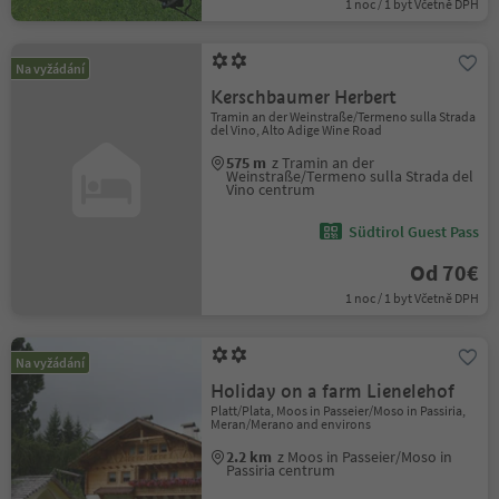
1 noc / 1 byt Včetně DPH
Na vyžádání
Kerschbaumer Herbert
Tramin an der Weinstraße/Termeno sulla Strada
del Vino, Alto Adige Wine Road
575 m
z Tramin an der
Weinstraße/Termeno sulla Strada del
Vino centrum
Südtirol Guest Pass
Od 70€
1 noc / 1 byt Včetně DPH
Na vyžádání
Holiday on a farm Lienelehof
Platt/Plata, Moos in Passeier/Moso in Passiria,
Meran/Merano and environs
2.2 km
z Moos in Passeier/Moso in
Passiria centrum