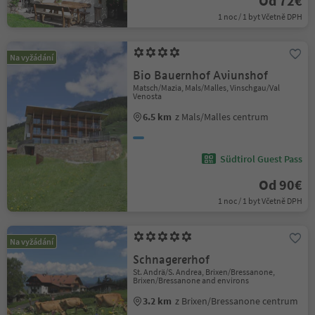
Od 72€
1 noc / 1 byt Včetně DPH
Na vyžádání
Bio Bauernhof Aviunshof
Matsch/Mazia, Mals/Malles, Vinschgau/Val
Venosta
6.5 km
z Mals/Malles centrum
Südtirol Guest Pass
Od 90€
1 noc / 1 byt Včetně DPH
Na vyžádání
Schnagererhof
St. Andrä/S. Andrea, Brixen/Bressanone,
Brixen/Bressanone and environs
3.2 km
z Brixen/Bressanone centrum