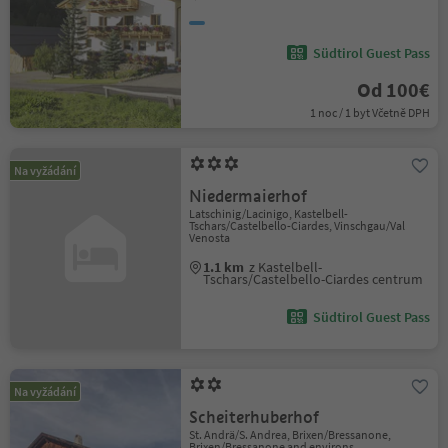
Südtirol Guest Pass
Od 100€
1 noc / 1 byt Včetně DPH
Na vyžádání
Niedermaierhof
Latschinig/Lacinigo, Kastelbell-
Tschars/Castelbello-Ciardes, Vinschgau/Val
Venosta
1.1 km
z Kastelbell-
Tschars/Castelbello-Ciardes centrum
Südtirol Guest Pass
Na vyžádání
Scheiterhuberhof
St. Andrä/S. Andrea, Brixen/Bressanone,
Brixen/Bressanone and environs