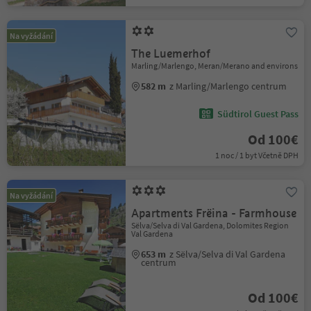
Na vyžádání
The Luemerhof
Marling/Marlengo, Meran/Merano and environs
582 m
z Marling/Marlengo centrum
Südtirol Guest Pass
Od 100€
1 noc / 1 byt Včetně DPH
Na vyžádání
Apartments Frëina - Farmhouse
Sëlva/Selva di Val Gardena, Dolomites Region
Val Gardena
653 m
z Sëlva/Selva di Val Gardena
centrum
Od 100€