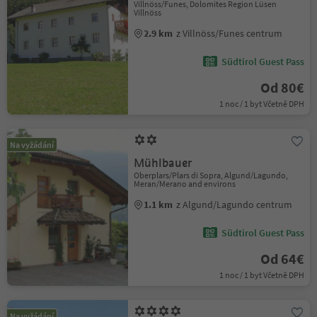
Villnöss/Funes, Dolomites Region Lüsen
Villnöss
2.9 km
z Villnöss/Funes centrum
Südtirol Guest Pass
Od 80€
1 noc / 1 byt Včetně DPH
Na vyžádání
Mühlbauer
Oberplars/Plars di Sopra, Algund/Lagundo,
Meran/Merano and environs
1.1 km
z Algund/Lagundo centrum
Südtirol Guest Pass
Od 64€
1 noc / 1 byt Včetně DPH
Na vyžádání