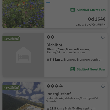
Südtirol Guest Pass
Od 164€
1 noc / 1 byt Včetně DPH
Na vyžádání
Bichlhof
Pflersch/Fleres, Brenner/Brennero,
Sterzing/Vipiteno and environs
5.1 km
z Brenner/Brennero centrum
Südtirol Guest Pass
Na vyžádání
Innerglieshof
Matsch/Mazia, Mals/Malles, Vinschgau/Val
Venosta
11.5 km
z Mals/Malles centrum