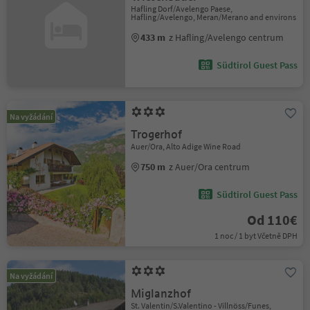
Hafling Dorf/Avelengo Paese,
Hafling/Avelengo, Meran/Merano and environs
433 m
z Hafling/Avelengo centrum
Südtirol Guest Pass
Na vyžádání
Trogerhof
Auer/Ora, Alto Adige Wine Road
750 m
z Auer/Ora centrum
Südtirol Guest Pass
Od 110€
1 noc / 1 byt Včetně DPH
Na vyžádání
Miglanzhof
St. Valentin/S.Valentino - Villnöss/Funes,