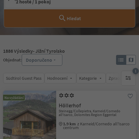
2 hosté / 1 pokoj
Hledat
1886
Výsledky
- Jižní Tyrolsko
Doporučeno
Objednat:
1
Südtirol Guest Pass
Hodnocení
Kategorie
Zpracovává
1 aktywn
Na vyžádání
Höllerhof
Steinegg/Collepietra, Karneid/Cornedo
all'Isarco, Dolomites Region Eggental
1.9 km
z Karneid/Cornedo all'Isarco
centrum