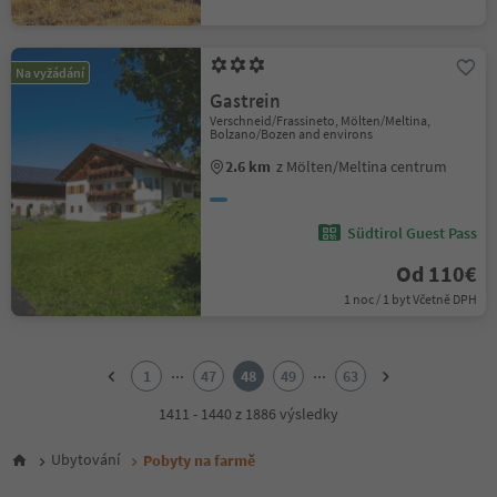
Na vyžádání
Gastrein
Verschneid/Frassineto, Mölten/Meltina,
Bolzano/Bozen and environs
2.6 km
z Mölten/Meltina centrum
Südtirol Guest Pass
Od 110€
1 noc / 1 byt Včetně DPH
1
2
...
...
1
47
48
49
63
3
4
1411 - 1440 z 1886 výsledky
5
6
Ubytování
Pobyty na farmě
7