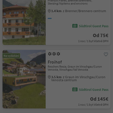
Pflersch/Fleres, Brenner/Brennero,
Sterzing/Vipiteno and environs
1.4 km
z Brenner/Brennero centrum
Südtirol Guest Pass
Od 75€
1 noc / 1 byt Včetně DPH
Na vyžádání
Froihof
Reschen/Resia, Graun im Vinschgau/Curon
Venosta, Vinschgau/Val Venosta
3.5 km
z Graun im Vinschgau/Curon
Venosta centrum
Südtirol Guest Pass
Od 145€
1 noc / 1 byt Včetně DPH