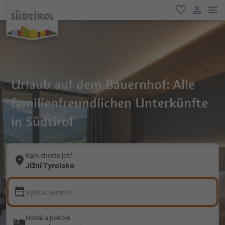
odk
oblíbené
uživatel
Urlaub auf dem Bauernhof: Alle
familienfreundlichen Unterkünfte
in Südtirol
Kam chcete jet?
Jižní Tyrolsko
Vybrat termín
Hosté a pokoje