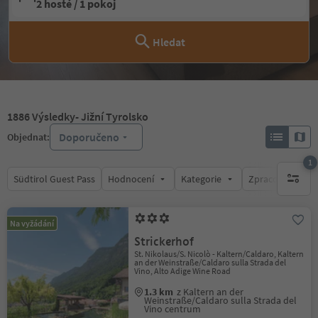
2 hosté / 1 pokoj
Hledat
1886
Výsledky
- Jižní Tyrolsko
Doporučeno
Objednat:
1
Südtirol Guest Pass
Hodnocení
Kategorie
Zpracovává
1 aktywn
Na vyžádání
Strickerhof
St. Nikolaus/S. Nicolò - Kaltern/Caldaro, Kaltern
an der Weinstraße/Caldaro sulla Strada del
Vino, Alto Adige Wine Road
1.3 km
z Kaltern an der
Weinstraße/Caldaro sulla Strada del
Vino centrum