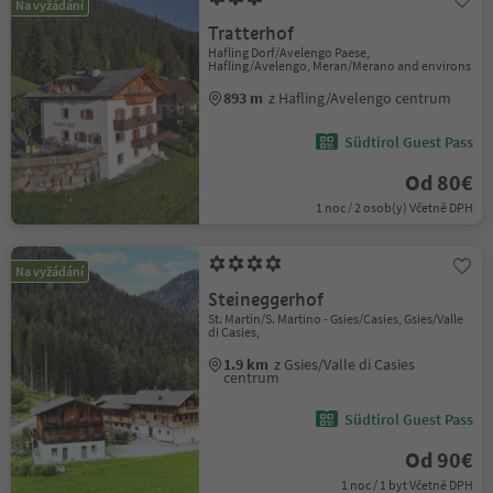
Na vyžádání
Tratterhof
Hafling Dorf/Avelengo Paese,
Hafling/Avelengo, Meran/Merano and environs
893 m
z Hafling/Avelengo centrum
Südtirol Guest Pass
Od 80€
1 noc / 2 osob(y) Včetně DPH
Na vyžádání
Steineggerhof
St. Martin/S. Martino - Gsies/Casies, Gsies/Valle
di Casies,
1.9 km
z Gsies/Valle di Casies
centrum
Südtirol Guest Pass
Od 90€
1 noc / 1 byt Včetně DPH