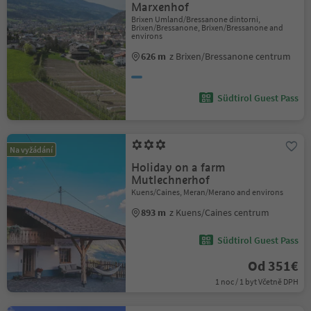
Marxenhof
Brixen Umland/Bressanone dintorni,
Brixen/Bressanone, Brixen/Bressanone and
environs
626 m
z Brixen/Bressanone centrum
Südtirol Guest Pass
Na vyžádání
Holiday on a farm
Mutlechnerhof
Kuens/Caines, Meran/Merano and environs
893 m
z Kuens/Caines centrum
Südtirol Guest Pass
Od 351€
1 noc / 1 byt Včetně DPH