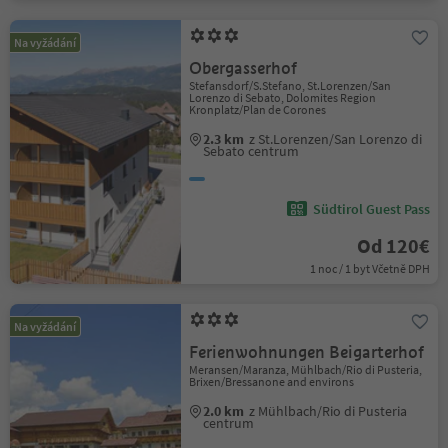
Na vyžádání
Obergasserhof
Stefansdorf/S.Stefano, St.Lorenzen/San
Lorenzo di Sebato, Dolomites Region
Kronplatz/Plan de Corones
2.3 km
z St.Lorenzen/San Lorenzo di
Sebato centrum
Südtirol Guest Pass
Od 120€
1 noc / 1 byt Včetně DPH
Na vyžádání
Ferienwohnungen Beigarterhof
Meransen/Maranza, Mühlbach/Rio di Pusteria,
Brixen/Bressanone and environs
2.0 km
z Mühlbach/Rio di Pusteria
centrum