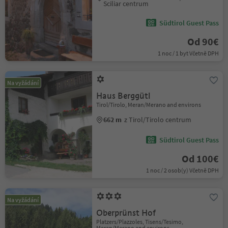
Sciliar centrum
Südtirol Guest Pass
Od 90€
1 noc / 1 byt Včetně DPH
Na vyžádání
Haus Berggütl
Tirol/Tirolo, Meran/Merano and environs
662 m
z Tirol/Tirolo centrum
Südtirol Guest Pass
Od 100€
1 noc / 2 osob(y) Včetně DPH
Na vyžádání
Oberprünst Hof
Platzers/Plazzoles, Tisens/Tesimo,
Meran/Merano and environs