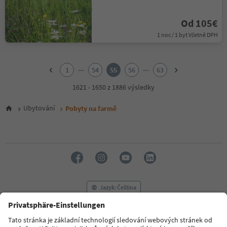
Od 105€
1 noc / 1 byt Včetně DPH
1
2
...
...
1
54
55
56
63
3
4
1621 - 1650 z 1886 výsledky
5
6
Ubytování
Pobyty na farmě
7
8
9
10
11
12
13
14
Jazyk: Čeština
15
16
17
FAQ
Kontaktujte nás
Tisk
MICE