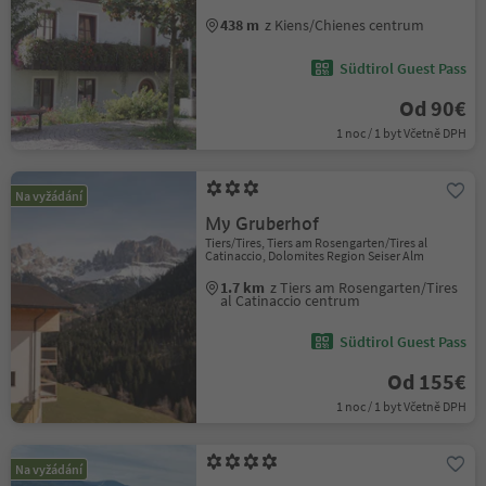
438 m
z Kiens/Chienes centrum
Südtirol Guest Pass
Od 90€
1 noc / 1 byt Včetně DPH
Na vyžádání
My Gruberhof
Tiers/Tires, Tiers am Rosengarten/Tires al
Catinaccio, Dolomites Region Seiser Alm
1.7 km
z Tiers am Rosengarten/Tires
al Catinaccio centrum
Südtirol Guest Pass
Od 155€
1 noc / 1 byt Včetně DPH
Na vyžádání