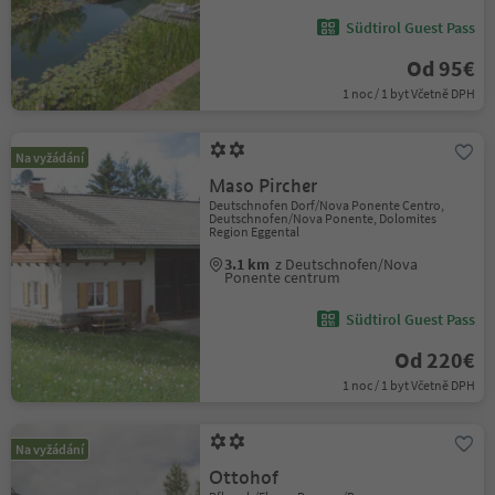
Südtirol Guest Pass
Od 95€
1 noc / 1 byt Včetně DPH
Na vyžádání
Maso Pircher
Deutschnofen Dorf/Nova Ponente Centro,
Deutschnofen/Nova Ponente, Dolomites
Region Eggental
3.1 km
z Deutschnofen/Nova
Ponente centrum
Südtirol Guest Pass
Od 220€
1 noc / 1 byt Včetně DPH
Na vyžádání
Ottohof