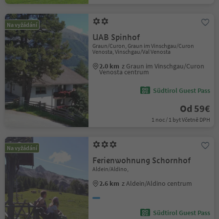
Na vyžádání
UAB Spinhof
Graun/Curon, Graun im Vinschgau/Curon
Venosta, Vinschgau/Val Venosta
2.0 km
z Graun im Vinschgau/Curon
Venosta centrum
Südtirol Guest Pass
Od 59€
1 noc / 1 byt Včetně DPH
Na vyžádání
Ferienwohnung Schornhof
Aldein/Aldino,
2.6 km
z Aldein/Aldino centrum
Südtirol Guest Pass