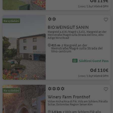
Od 119€
1 noc / 1 byt Včetně DPH
Na vyžádání
BIO.WEINGUT SANIN
Margreid a.d.W./Magrè s.S.d.V., Margreid an der
Weinstraße/Magrè sulla Strada del Vino, Alto
Adige Wine Road
415 m
z Margreid an der
Weinstraße/Magrè sulla Strada del
Vino centrum
Südtirol Guest Pass
Od 110€
1 noc / 1 byt Včetně DPH
Na vyžádání
Winery Farm Fronthof
Völser Aicha/Aica di Fiè, Völs am Schlern/Fiè allo
Sciliar, Dolomites Region Seiser Alm
3.4 km
z Völs am Schlern/Fiè allo