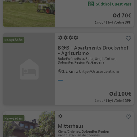
Südtirol Guest Pass
Od 70€
1 noc / 1 byt Včetně DPH
Na vyžádání
B&B - Apartments Drockerhof
- Agriturismo
Bula/Pufels/Bula/Bulla, Urtijëi/Ortisei,
Dolomites Region Val Gardena
3.2 km
z Urtijëi/Ortisei centrum
Od 100€
1 noc / 1 byt Včetně DPH
Na vyžádání
Mitterhaus
Kiens/Chienes, Dolomites Region
Kronplatz/Plan de Corones