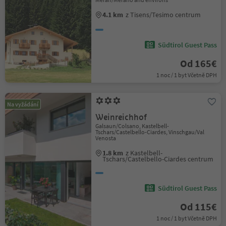
4.1 km
z Tisens/Tesimo centrum
Südtirol Guest Pass
Od 165€
1 noc / 1 byt Včetně DPH
Na vyžádání
Weinreichhof
Galsaun/Colsano, Kastelbell-
Tschars/Castelbello-Ciardes, Vinschgau/Val
Venosta
1.8 km
z Kastelbell-
Tschars/Castelbello-Ciardes centrum
Südtirol Guest Pass
Od 115€
1 noc / 1 byt Včetně DPH