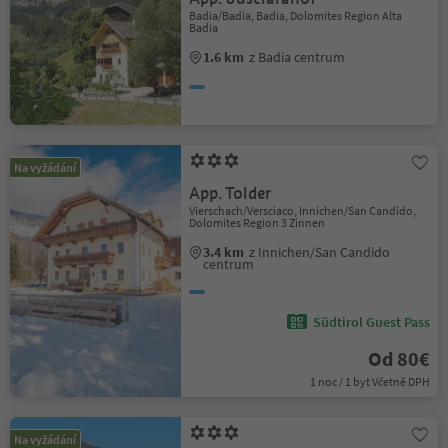
Badia/Badia, Badia, Dolomites Region Alta
Badia
1.6 km
z Badia centrum
Na vyžádání
App. Tolder
Vierschach/Versciaco, Innichen/San Candido,
Dolomites Region 3 Zinnen
3.4 km
z Innichen/San Candido
centrum
Südtirol Guest Pass
Od 80€
1 noc / 1 byt Včetně DPH
Na vyžádání