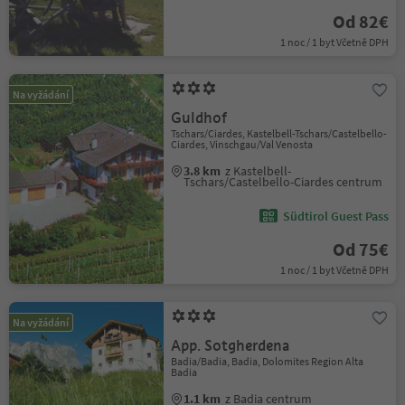
Od 82€
1 noc / 1 byt Včetně DPH
Na vyžádání
Guldhof
Tschars/Ciardes, Kastelbell-Tschars/Castelbello-
Ciardes, Vinschgau/Val Venosta
3.8 km
z Kastelbell-
Tschars/Castelbello-Ciardes centrum
Südtirol Guest Pass
Od 75€
1 noc / 1 byt Včetně DPH
Na vyžádání
App. Sotgherdena
Badia/Badia, Badia, Dolomites Region Alta
Badia
1.1 km
z Badia centrum