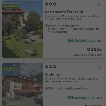
Na vyžádání
Apartments Franzelin
Tramin an der Weinstraße/Termeno sulla Strada
del Vino, Alto Adige Wine Road
469 m
z Tramin an der
Weinstraße/Termeno sulla Strada del
Vino centrum
Südtirol Guest Pass
Od 85€
1 noc / 1 byt Včetně DPH
Na vyžádání
Wohnhof
Mitterplars/Plars di Mezzo, Algund/Lagundo,
Meran/Merano and environs
326 m
z Algund/Lagundo centrum
Südtirol Guest Pass