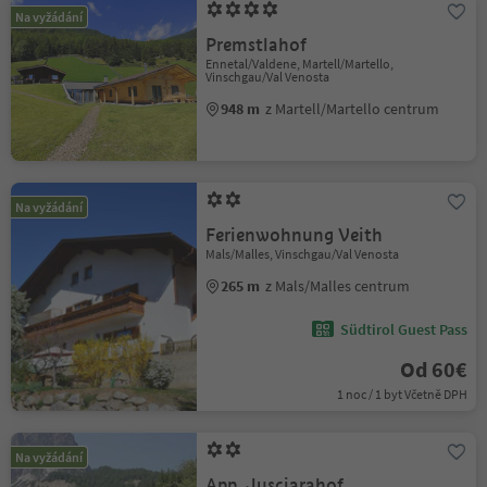
Na vyžádání
Premstlahof
Ennetal/Valdene, Martell/Martello,
Vinschgau/Val Venosta
948 m
z Martell/Martello centrum
Na vyžádání
Ferienwohnung Veith
Mals/Malles, Vinschgau/Val Venosta
265 m
z Mals/Malles centrum
Südtirol Guest Pass
Od 60€
1 noc / 1 byt Včetně DPH
Na vyžádání
App. Jusciarahof