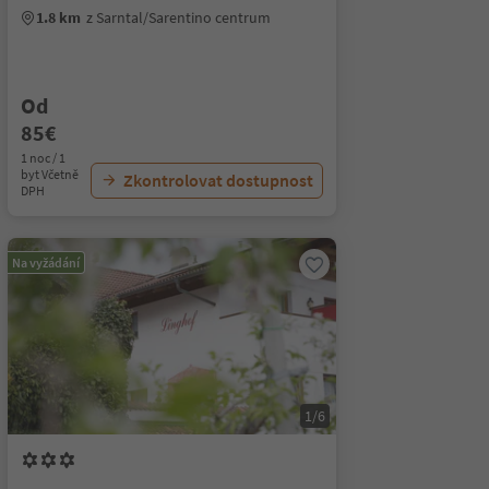
1.8 km
z Sarntal/Sarentino centrum
Od
85€
1 noc / 1
byt Včetně
Zkontrolovat dostupnost
DPH
Na vyžádání
1/6