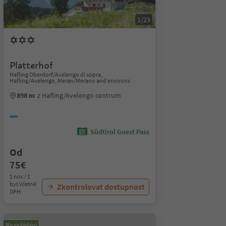
1/23
Platterhof
Hafling Oberdorf/Avelengo di sopra,
Hafling/Avelengo, Meran/Merano and environs
898 m
z Hafling/Avelengo centrum
Südtirol Guest Pass
Od
75€
1 noc / 1
byt Včetně
Zkontrolovat dostupnost
DPH
Na vyžádání