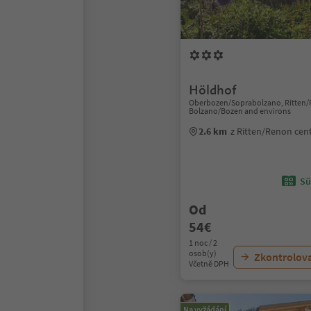
Höldhof
Oberbozen/Soprabolzano, Ritten/
Bolzano/Bozen and environs
2.6 km
z Ritten/Renon ce
Sü
Od
54€
1 noc / 2
osob(y)
Zkontrolov
Včetně DPH
Na vyžádání