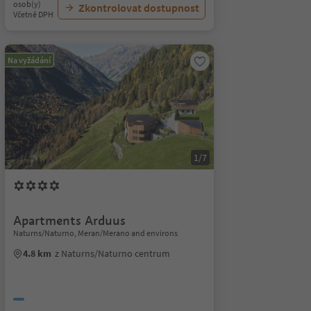
osob(y)
Zkontrolovat dostupnost
Včetně DPH
Na vyžádání
1/7
Apartments Arduus
Naturns/Naturno, Meran/Merano and environs
4.8 km
z Naturns/Naturno centrum