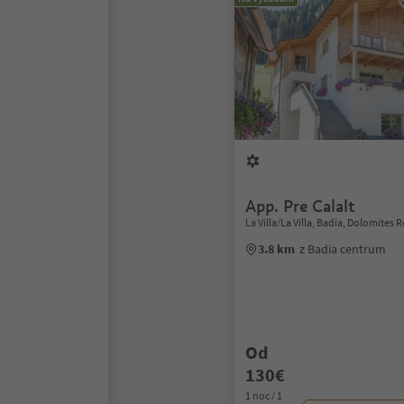
App. Pre Calalt
La Villa/La Villa, Badia, Dolomites 
3.8 km
z Badia centrum
Od
130€
1 noc / 1