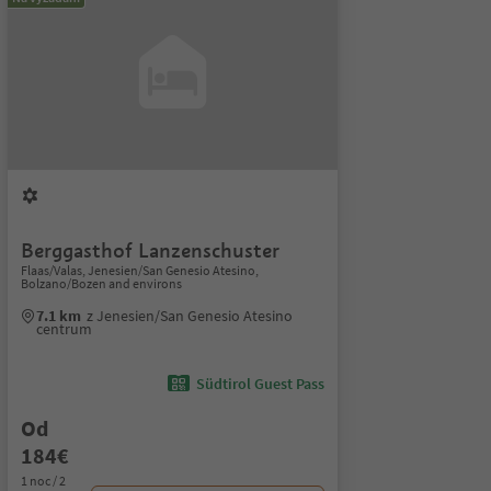
Berggasthof Lanzenschuster
Flaas/Valas, Jenesien/San Genesio Atesino,
Bolzano/Bozen and environs
7.1 km
z Jenesien/San Genesio Atesino
centrum
Südtirol Guest Pass
Od
184€
1 noc / 2