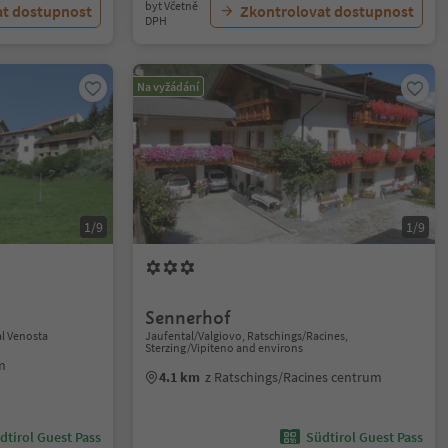
byt Včetně
at dostupnost
Zkontrolovat dostupnost
DPH
Na vyžádání
1/9
1/9
Sennerhof
al Venosta
Jaufental/Valgiovo, Ratschings/Racines,
Sterzing/Vipiteno and environs
m
4.1 km
z Ratschings/Racines centrum
dtirol Guest Pass
Südtirol Guest Pass