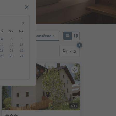
Pá
So
Ne
Doporučeno
Objednat:
4
5
6
11
12
13
1
18
19
20
Filtr
1 aktywny filtr
25
26
27
Na vyžádání
1/11