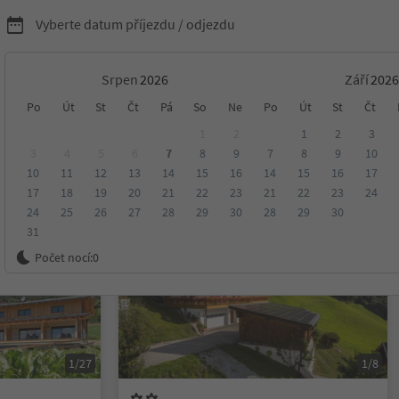
Vyberte datum příjezdu / odjezdu
Srpen
Září
Po
Út
St
Čt
Pá
So
Ne
Po
Út
St
Čt
ko
1
2
1
2
3
3
4
5
6
7
8
9
7
8
9
10
10
11
12
13
14
15
16
14
15
16
17
ení
Kategorie
Zpracovává
Udržitelné ubytování
17
18
19
20
21
22
23
21
22
23
24
24
25
26
27
28
29
30
28
29
30
31
Na vyžádání
Počet nocí:
0
1/27
1/8