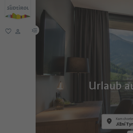
odkaz na menu
oblíbené
uživatelský odkaz
Urlaub a
Kam chcete 