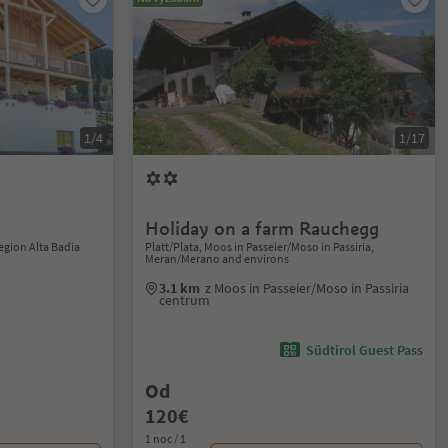
1/4
1/17
Holiday on a farm Rauchegg
Region Alta Badia
Platt/Plata, Moos in Passeier/Moso in Passiria,
Meran/Merano and environs
3.1 km
z Moos in Passeier/Moso in Passiria
centrum
Südtirol Guest Pass
Od
120€
1 noc / 1