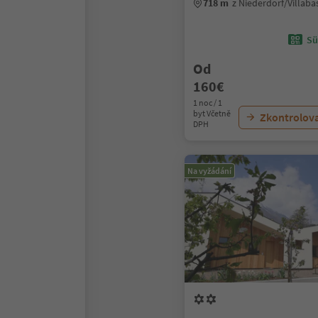
718 m
z Niederdorf/Villab
Sü
Od
160€
1 noc / 1
byt Včetně
Zkontrolov
DPH
Na vyžádání