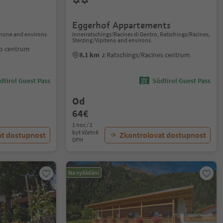
Eggerhof Appartements
sanone and environs
Innerratschings/Racines di Dentro, Ratschings/Racines,
Sterzing/Vipiteno and environs
ro centrum
8.1 km
z Ratschings/Racines centrum
dtirol Guest Pass
Südtirol Guest Pass
Od
64€
1 noc / 1
byt Včetně
at dostupnost
Zkontrolovat dostupnost
DPH
Na vyžádání