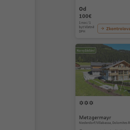
Od
100€
1 noc / 1
byt Včetně
Zkontrolov
DPH
Na vyžádání
Metzgermayr
Niederdorf/Villabassa, Dolomites 