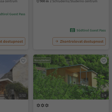
assa centrum
900 m
z Schluderns/Sluderno centrum
dtirol Guest Pass
Südtirol Guest Pass
at dostupnost
Zkontrolovat dostupnost
Na vyžádání
1/12
1/4