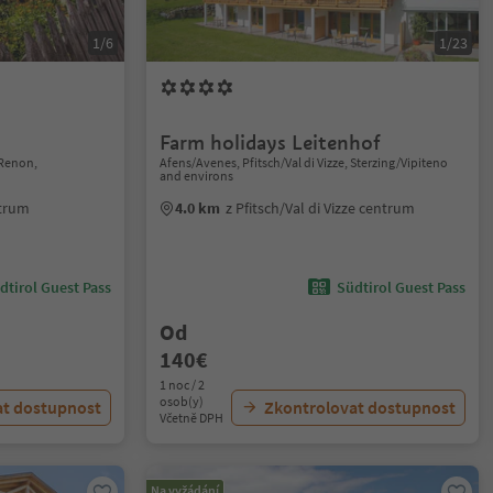
1/6
1/23
Farm holidays Leitenhof
Renon,
Afens/Avenes, Pfitsch/Val di Vizze, Sterzing/Vipiteno
and environs
ntrum
4.0 km
z Pfitsch/Val di Vizze centrum
dtirol Guest Pass
Südtirol Guest Pass
Od
140€
1 noc / 2
osob(y)
at dostupnost
Zkontrolovat dostupnost
Včetně DPH
Na vyžádání