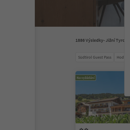
1886
Výsledky
- Jižní Tyrols
Südtirol Guest Pass
Hodnoc
Na vyžádání