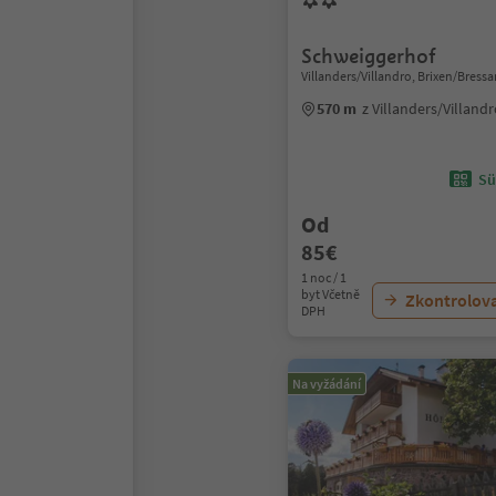
Schweiggerhof
Villanders/Villandro, Brixen/Bres
570 m
z Villanders/Villand
Sü
Od
85€
1 noc / 1
byt Včetně
Zkontrolov
DPH
Na vyžádání