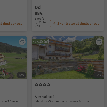
Od
88€
1 noc / 1
byt Včetně
at dostupnost
Zkontrolovat dostupnost
DPH
Na vyžádání
1/22
1/12
Vernalhof
Region 3 Zinnen
Schluderns/Sluderno, Vinschgau/Val Venosta