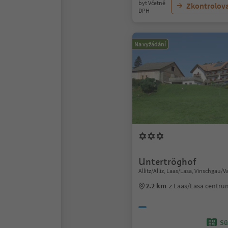
byt Včetně
Zkontrolov
DPH
Na vyžádání
Untertröghof
Allitz/Alliz, Laas/Lasa, Vinschgau/V
2.2 km
z Laas/Lasa centru
Sü