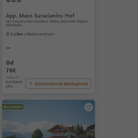
App. Maso Suracianins Hof
San Cassiano/San Cassiano, Badia, Dolomites Region
Alta Badia
3.2 km
z Badia centrum
Od
78€
1 noc / 1
byt Včetně
Zkontrolovat dostupnost
DPH
Na vyžádání