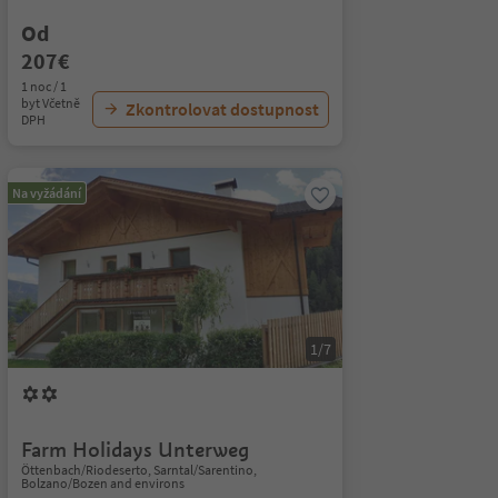
Od
207€
1 noc / 1
byt Včetně
Zkontrolovat dostupnost
DPH
Na vyžádání
1/7
Farm Holidays Unterweg
Öttenbach/Riodeserto, Sarntal/Sarentino,
Bolzano/Bozen and environs