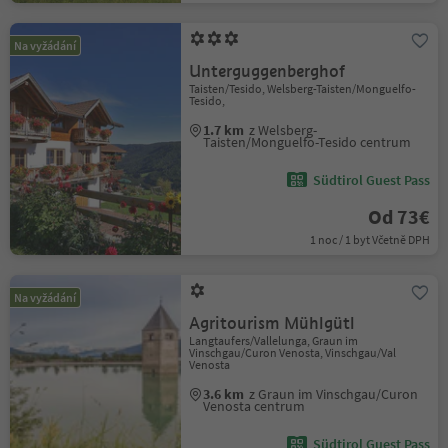
Na vyžádání
Unterguggenberghof
Taisten/Tesido, Welsberg-Taisten/Monguelfo-
Tesido,
1.7 km
z Welsberg-
Taisten/Monguelfo-Tesido centrum
Südtirol Guest Pass
Od 73€
1 noc / 1 byt Včetně DPH
Na vyžádání
Agritourism Mühlgütl
Langtaufers/Vallelunga, Graun im
Vinschgau/Curon Venosta, Vinschgau/Val
Venosta
3.6 km
z Graun im Vinschgau/Curon
Venosta centrum
Südtirol Guest Pass