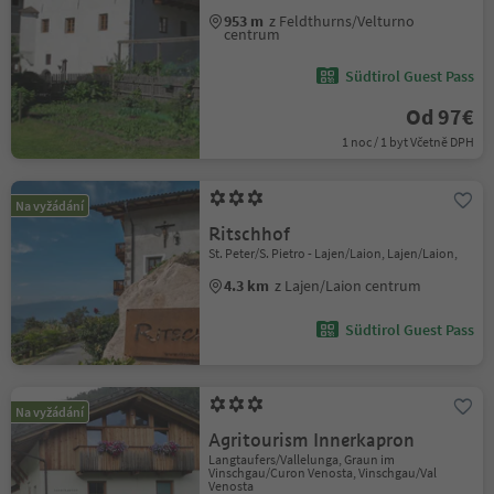
953 m
z Feldthurns/Velturno
centrum
Südtirol Guest Pass
Od 97€
1 noc / 1 byt Včetně DPH
Na vyžádání
Ritschhof
St. Peter/S. Pietro - Lajen/Laion, Lajen/Laion,
4.3 km
z Lajen/Laion centrum
Südtirol Guest Pass
Na vyžádání
Agritourism Innerkapron
Langtaufers/Vallelunga, Graun im
Vinschgau/Curon Venosta, Vinschgau/Val
Venosta