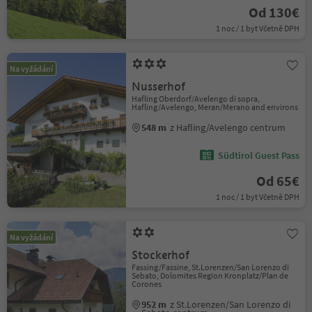
Od 130€
1 noc / 1 byt Včetně DPH
Na vyžádání
Nusserhof
Hafling Oberdorf/Avelengo di sopra,
Hafling/Avelengo, Meran/Merano and environs
548 m
z Hafling/Avelengo centrum
Südtirol Guest Pass
Od 65€
1 noc / 1 byt Včetně DPH
Na vyžádání
Stockerhof
Fassing/Fassine, St.Lorenzen/San Lorenzo di
Sebato, Dolomites Region Kronplatz/Plan de
Corones
952 m
z St.Lorenzen/San Lorenzo di