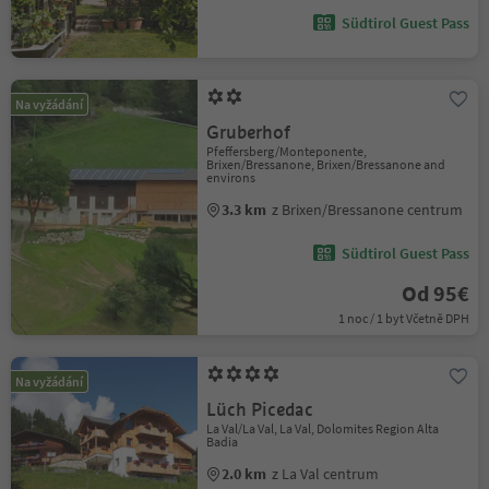
Südtirol Guest Pass
Na vyžádání
Gruberhof
Pfeffersberg/Monteponente,
Brixen/Bressanone, Brixen/Bressanone and
environs
3.3 km
z Brixen/Bressanone centrum
Südtirol Guest Pass
Od 95€
1 noc / 1 byt Včetně DPH
Na vyžádání
Lüch Picedac
La Val/La Val, La Val, Dolomites Region Alta
Badia
2.0 km
z La Val centrum