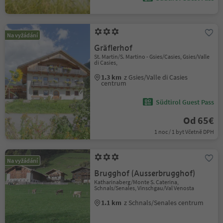
Na vyžádání
Gräflerhof
St. Martin/S. Martino - Gsies/Casies, Gsies/Valle
di Casies,
1.3 km
z Gsies/Valle di Casies
centrum
Südtirol Guest Pass
Od 65€
1 noc / 1 byt Včetně DPH
Na vyžádání
Brugghof (Ausserbrugghof)
Katharinaberg/Monte S. Caterina,
Schnals/Senales, Vinschgau/Val Venosta
1.1 km
z Schnals/Senales centrum