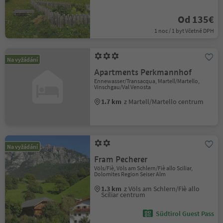
Od 135€
1 noc / 1 byt Včetně DPH
Na vyžádání
Apartments Perkmannhof
Ennewasser/Transacqua, Martell/Martello,
Vinschgau/Val Venosta
1.7 km
z Martell/Martello centrum
Na vyžádání
Fram Pecherer
Völs/Fiè, Völs am Schlern/Fiè allo Sciliar,
Dolomites Region Seiser Alm
1.3 km
z Völs am Schlern/Fiè allo
Sciliar centrum
Südtirol Guest Pass