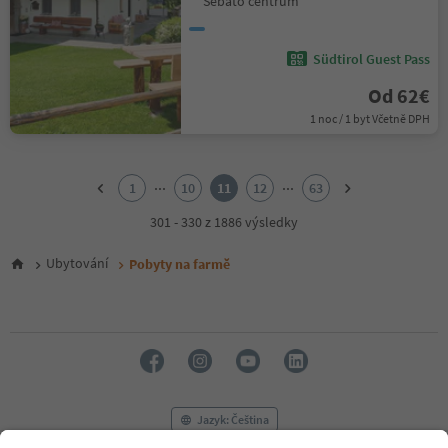
Sebato centrum
Südtirol Guest Pass
Od 62€
1 noc / 1 byt Včetně DPH
1
2
...
...
1
10
11
12
63
3
4
301 - 330 z 1886 výsledky
5
6
Ubytování
Pobyty na farmě
7
8
9
10
11
12
13
14
Jazyk: Čeština
15