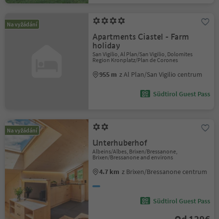
Na vyžádání
Apartments Ciastel - Farm
holiday
San Vigilio, Al Plan/San Vigilio, Dolomites
Region Kronplatz/Plan de Corones
955 m
z Al Plan/San Vigilio centrum
Südtirol Guest Pass
Na vyžádání
Unterhuberhof
Albeins/Albes, Brixen/Bressanone,
Brixen/Bressanone and environs
4.7 km
z Brixen/Bressanone centrum
Südtirol Guest Pass
Od 129€