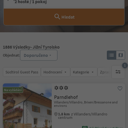
2 hosté / 1 pokoj
Hledat
1886
Výsledky
- Jižní Tyrolsko
Doporučeno
Objednat:
1
Südtirol Guest Pass
Hodnocení
Kategorie
Zpracovává
1 aktywn
Na vyžádání
Parndlehof
Villanders/Villandro, Brixen/Bressanone and
environs
1.8 km
z Villanders/Villandro
centrum