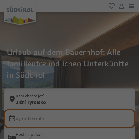
odk
oblíbené
uživatel
Urlaub auf dem Bauernhof: Alle
familienfreundlichen Unterkünfte
in Südtirol
Kam chcete jet?
Jižní Tyrolsko
Vybrat termín
Hosté a pokoje