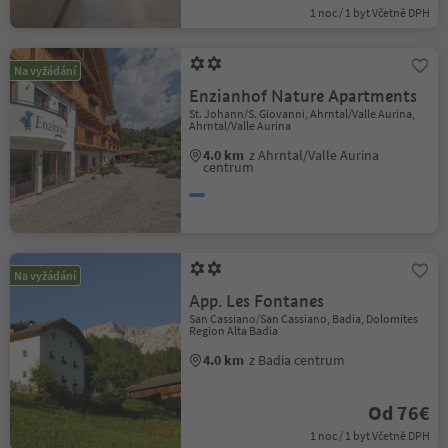
1 noc / 1 byt Včetně DPH
Na vyžádání
Enzianhof Nature Apartments
St. Johann/S. Giovanni, Ahrntal/Valle Aurina,
Ahrntal/Valle Aurina
4.0 km
z Ahrntal/Valle Aurina
centrum
Na vyžádání
App. Les Fontanes
San Cassiano/San Cassiano, Badia, Dolomites
Region Alta Badia
4.0 km
z Badia centrum
Od 76€
1 noc / 1 byt Včetně DPH