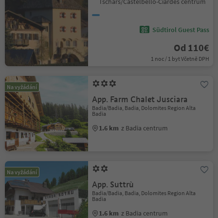
Tschars/Castelbello-Ciardes centrum
Südtirol Guest Pass
Od 110€
1 noc / 1 byt Včetně DPH
Na vyžádání
App. Farm Chalet Jusciara
Badia/Badia, Badia, Dolomites Region Alta
Badia
1.6 km
z Badia centrum
Na vyžádání
App. Suttrù
Badia/Badia, Badia, Dolomites Region Alta
Badia
1.6 km
z Badia centrum