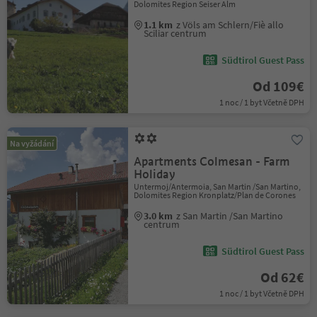
Dolomites Region Seiser Alm
1.1 km
z Völs am Schlern/Fiè allo
Sciliar centrum
Südtirol Guest Pass
Od 109€
1 noc / 1 byt Včetně DPH
Na vyžádání
Apartments Colmesan - Farm
Holiday
Untermoj/Antermoia, San Martin /San Martino,
Dolomites Region Kronplatz/Plan de Corones
3.0 km
z San Martin /San Martino
centrum
Südtirol Guest Pass
Od 62€
1 noc / 1 byt Včetně DPH