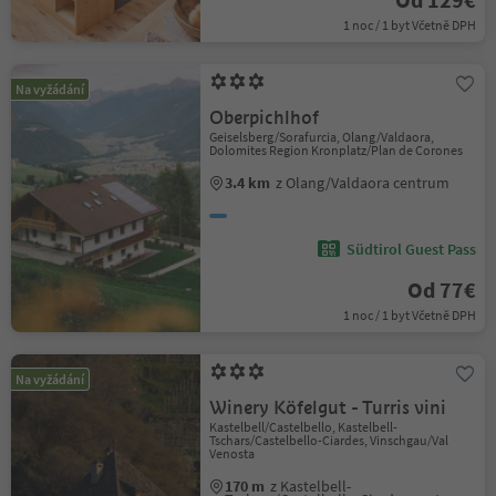
1 noc / 1 byt Včetně DPH
Na vyžádání
Oberpichlhof
Geiselsberg/Sorafurcia, Olang/Valdaora,
Dolomites Region Kronplatz/Plan de Corones
3.4 km
z Olang/Valdaora centrum
Südtirol Guest Pass
Od 77€
1 noc / 1 byt Včetně DPH
Na vyžádání
Winery Köfelgut - Turris vini
Kastelbell/Castelbello, Kastelbell-
Tschars/Castelbello-Ciardes, Vinschgau/Val
Venosta
170 m
z Kastelbell-