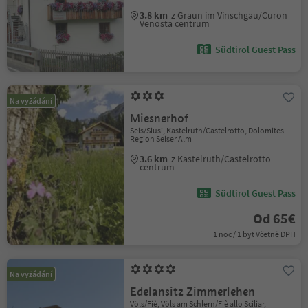
3.8 km
z Graun im Vinschgau/Curon
Venosta centrum
Südtirol Guest Pass
Na vyžádání
Miesnerhof
Seis/Siusi, Kastelruth/Castelrotto, Dolomites
Region Seiser Alm
3.6 km
z Kastelruth/Castelrotto
centrum
Südtirol Guest Pass
Od 65€
1 noc / 1 byt Včetně DPH
Na vyžádání
Edelansitz Zimmerlehen
Völs/Fiè, Völs am Schlern/Fiè allo Sciliar,