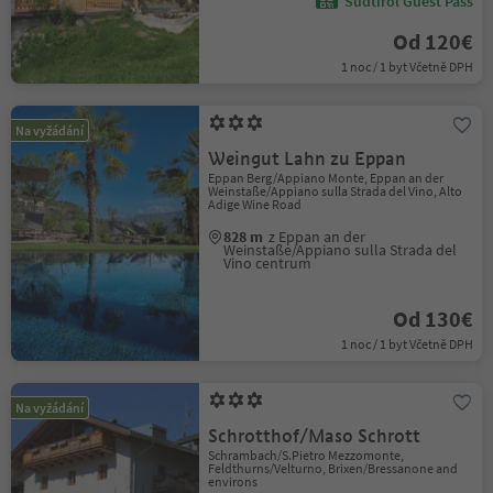
Südtirol Guest Pass
Od 120€
1 noc / 1 byt Včetně DPH
Na vyžádání
Weingut Lahn zu Eppan
Eppan Berg/Appiano Monte, Eppan an der
Weinstaße/Appiano sulla Strada del Vino, Alto
Adige Wine Road
828 m
z Eppan an der
Weinstaße/Appiano sulla Strada del
Vino centrum
Od 130€
1 noc / 1 byt Včetně DPH
Na vyžádání
Schrotthof/Maso Schrott
Schrambach/S.Pietro Mezzomonte,
Feldthurns/Velturno, Brixen/Bressanone and
environs