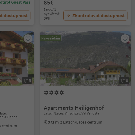
85€
dtirol Guest Pass
1 noc / 1
byt Včetně
at dostupnost
Zkontrolovat dostupnost
DPH
Na vyžádání
1/15
1/10
Apartments Heiligenhof
ate,
Latsch/Laces, Vinschgau/Val Venosta
on 3 Zinnen
971 m
z Latsch/Laces centrum
o centrum