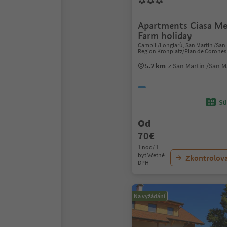
Apartments Ciasa Me
Farm holiday
Campill/Longiarù, San Martin /San
Region Kronplatz/Plan de Corones
5.2 km
z San Martin /San 
Sü
Od
70€
1 noc / 1
byt Včetně
Zkontrolov
DPH
Na vyžádání