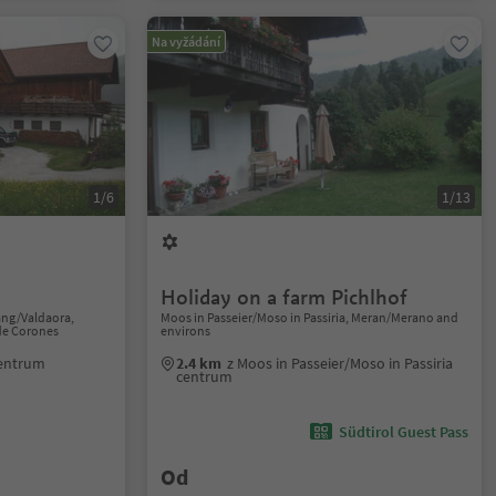
Na vyžádání
1/6
1/13
Holiday on a farm Pichlhof
ang/Valdaora,
Moos in Passeier/Moso in Passiria, Meran/Merano and
de Corones
environs
centrum
2.4 km
z Moos in Passeier/Moso in Passiria
centrum
Südtirol Guest Pass
Od