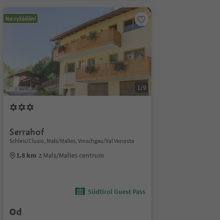
Na vyžádání
1/9
Serrahof
Schleis/Clusio, Mals/Malles, Vinschgau/Val Venosta
1.8 km
z Mals/Malles centrum
Südtirol Guest Pass
Od