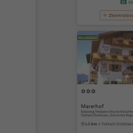
Sü
Zkontrolov
Na vyžádání
Marerhof
Ratsberg/Mellaten/Monte Rota/Mel
Toblach/Dobbiaco, Dolomites Regi
1.5 km
z Toblach/Dobbiac