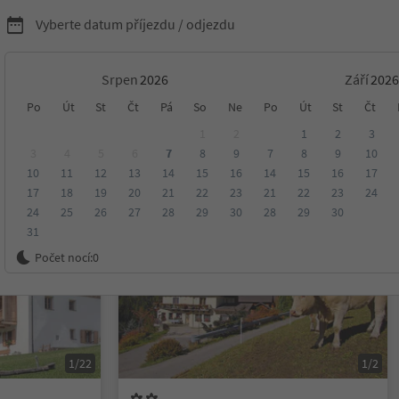
Vyberte datum příjezdu / odjezdu
Srpen
Září
Po
Út
St
Čt
Pá
So
Ne
Po
Út
St
Čt
ko
1
2
1
2
3
3
4
5
6
7
8
9
7
8
9
10
10
11
12
13
14
15
16
14
15
16
17
ení
Kategorie
Zpracovává
Udržitelné ubytování
17
18
19
20
21
22
23
21
22
23
24
24
25
26
27
28
29
30
28
29
30
31
Na vyžádání
Počet nocí:
0
1/22
1/2