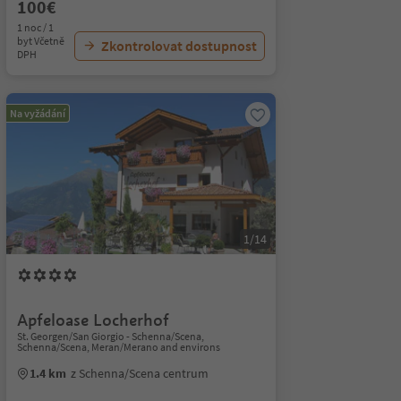
100€
1 noc / 1
byt Včetně
Zkontrolovat dostupnost
DPH
Na vyžádání
1/14
Apfeloase Locherhof
St. Georgen/San Giorgio - Schenna/Scena,
Schenna/Scena, Meran/Merano and environs
1.4 km
z Schenna/Scena centrum