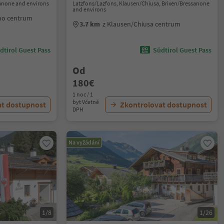
sanone and environs
Latzfons/Lazfons, Klausen/Chiusa, Brixen/Bressanone
and environs
rno centrum
3.7 km
z Klausen/Chiusa centrum
dtirol Guest Pass
Südtirol Guest Pass
Od
180€
1 noc / 1
byt Včetně
at dostupnost
Zkontrolovat dostupnost
DPH
Na vyžádání
1/8
1/26