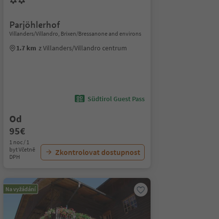
Parjöhlerhof
Villanders/Villandro, Brixen/Bressanone and environs
1.7 km
z Villanders/Villandro centrum
Südtirol Guest Pass
Od
95€
1 noc / 1
byt Včetně
Zkontrolovat dostupnost
DPH
Na vyžádání