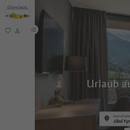
odkaz na menu
oblíbené
uživatelský odkaz
Urlaub a
Kam chcete 