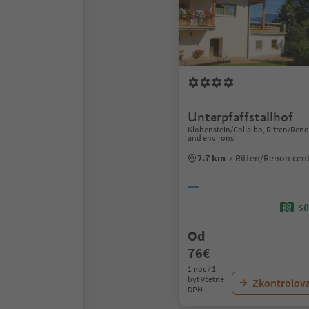
Unterpfaffstallhof
Klobenstein/Collalbo, Ritten/Ren
and environs
2.7 km
z Ritten/Renon ce
Sü
Od
76€
1 noc / 1
byt Včetně
Zkontrolov
DPH