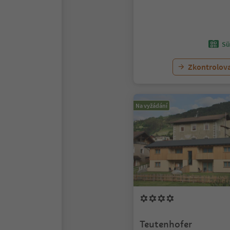
Sü
Zkontrolov
Na vyžádání
Teutenhofer