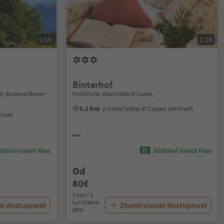
1/19
1/29
Binterhof
on, Bolzano/Bozen
Pichl/Colle, Gsies/Valle di Casies,
6.2 km
z Gsies/Valle di Casies centrum
ntrum
dtirol Guest Pass
Südtirol Guest Pass
Od
80€
1 noc / 1
byt Včetně
at dostupnost
Zkontrolovat dostupnost
DPH