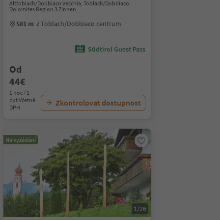
Alttoblach/Dobbiaco Vecchia, Toblach/Dobbiaco,
Dolomites Region 3 Zinnen
581 m
z Toblach/Dobbiaco centrum
Südtirol Guest Pass
Od
44€
1 noc / 1
byt Včetně
Zkontrolovat dostupnost
DPH
Na vyžádání
1/26