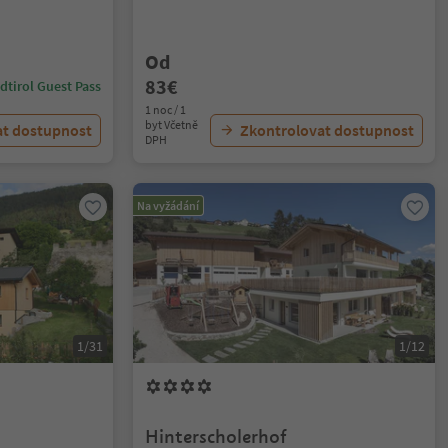
Od
83€
dtirol Guest Pass
1 noc / 1
byt Včetně
at dostupnost
Zkontrolovat dostupnost
DPH
Na vyžádání
1/31
1/12
Hinterscholerhof