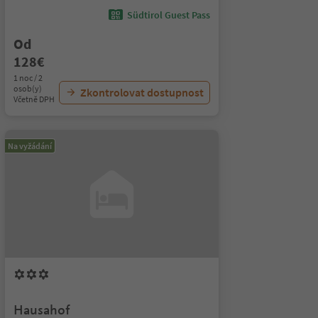
Südtirol Guest Pass
Od
128€
1 noc / 2
osob(y)
Zkontrolovat dostupnost
Včetně DPH
Na vyžádání
Hausahof