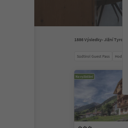
1886
Výsledky
- Jižní Tyrols
Südtirol Guest Pass
Hodnoc
Na vyžádání