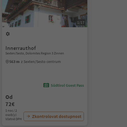
1/17
Innerrauthof
Sexten/Sesto, Dolomites Region 3 Zinnen
563 m
z Sexten/Sesto centrum
Südtirol Guest Pass
Od
72€
1 noc / 2
osob(y)
Zkontrolovat dostupnost
Včetně DPH