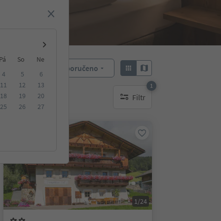
Pá
So
Ne
Doporučeno
Objednat:
4
5
6
11
12
13
1
18
19
20
Filtr
1 aktywny filtr
25
26
27
Na vyžádání
1/24