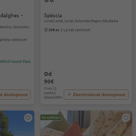
dalghes -
Spëscia
La Val/La Val, La Val, Dolomites Region Alta Badia
 Martino, Dolomites
104 m
z La Val centrum
Martino centrum
dtirol Guest Pass
Od
90€
1 noc / 2
osob(y)
at dostupnost
Zkontrolovat dostupnost
Včetně DPH
Na vyžádání