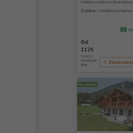
Feldthurns/Velturno, Brixen/Bres
164 m
z Feldthurns/Veltu
Sü
Od
112€
1 noc / 1
byt Včetně
Zkontrolov
DPH
Na vyžádání