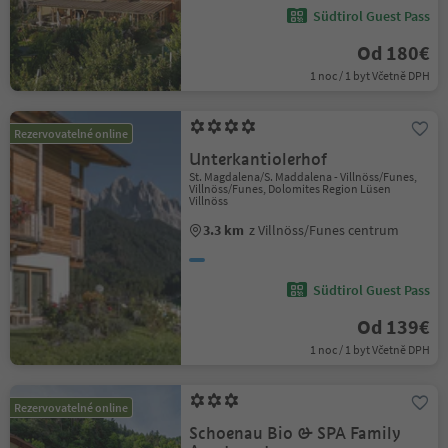
Südtirol Guest Pass
Od 180€
1 noc / 1 byt Včetně DPH
Rezervovatelné online
Unterkantiolerhof
St. Magdalena/S. Maddalena - Villnöss/Funes,
Villnöss/Funes, Dolomites Region Lüsen
Villnöss
3.3 km
z Villnöss/Funes centrum
Südtirol Guest Pass
Od 139€
1 noc / 1 byt Včetně DPH
Rezervovatelné online
Schoenau Bio & SPA Family