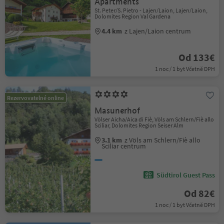
Apartments
St. Peter/S. Pietro - Lajen/Laion, Lajen/Laion,
Dolomites Region Val Gardena
4.4 km
z Lajen/Laion centrum
Od 133€
1 noc / 1 byt Včetně DPH
Rezervovatelné online
Masunerhof
Völser Aicha/Aica di Fiè, Völs am Schlern/Fiè allo
Sciliar, Dolomites Region Seiser Alm
3.1 km
z Völs am Schlern/Fiè allo
Sciliar centrum
Südtirol Guest Pass
Od 82€
1 noc / 1 byt Včetně DPH