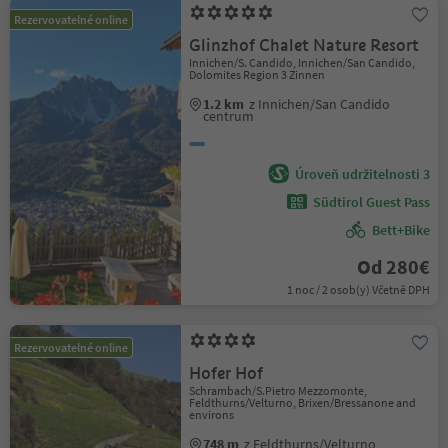
Rezervovatelné online
Glinzhof Chalet Nature Resort
Innichen/S. Candido, Innichen/San Candido,
Dolomites Region 3 Zinnen
1.2 km
z Innichen/San Candido
centrum
Úroveň udržitelnosti 3
Südtirol Guest Pass
Bett+Bike
Od 280€
1 noc / 2 osob(y) Včetně DPH
Rezervovatelné online
Hofer Hof
Schrambach/S.Pietro Mezzomonte,
Feldthurns/Velturno, Brixen/Bressanone and
environs
748 m
z Feldthurns/Velturno