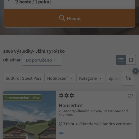
2 hosté / 1 pokoj
Hledat
1886
Výsledky
- Jižní Tyrolsko
Doporučeno
Objednat:
1
Südtirol Guest Pass
Hodnocení
Kategorie
Zpracovává
1 aktywn
Rezervovatelné online
Hauserhof
Villanders/Villandro, Brixen/Bressanone and
environs
729 m
z Villanders/Villandro centrum