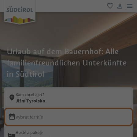
odk
oblíbené
uživatel
Urlaub auf dem Bauernhof: Alle
familienfreundlichen Unterkünfte
in Südtirol
Kam chcete jet?
Jižní Tyrolsko
Vybrat termín
Hosté a pokoje