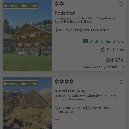
Rezervovatelné online
Roderhof
Innerprags/Braies di Dentro, Prags/Braies,
Dolomites Region 3 Zinnen
146 m
z Prags/Braies centrum
Südtirol Guest Pass
Bett+Bike
Od 67€
1 noc / 2 osob(y) Včetně DPH
Rezervovatelné online
Innertrein App.
Steinhaus/Cadipietra, Ahrntal/Valle Aurina,
Ahrntal/Valle Aurina
1.3 km
z Ahrntal/Valle Aurina
centrum