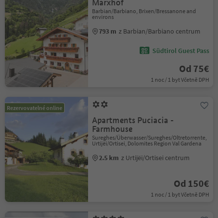
Marxhof
Barbian/Barbiano, Brixen/Bressanone and
environs
793 m
z Barbian/Barbiano centrum
Südtirol Guest Pass
Od 75€
1 noc / 1 byt Včetně DPH
Rezervovatelné online
Apartments Puciacia -
Farmhouse
Sureghes/Überwasser/Sureghes/Oltretorrente,
Urtijëi/Ortisei, Dolomites Region Val Gardena
2.5 km
z Urtijëi/Ortisei centrum
Od 150€
1 noc / 1 byt Včetně DPH