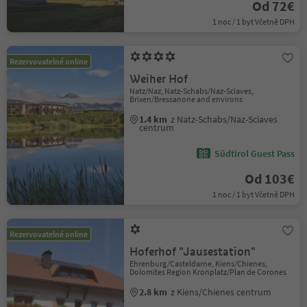
Od 72€
1 noc / 1 byt Včetně DPH
Rezervovatelné online
Weiher Hof
Natz/Naz, Natz-Schabs/Naz-Sciaves,
Brixen/Bressanone and environs
1.4 km
z Natz-Schabs/Naz-Sciaves
centrum
Südtirol Guest Pass
Od 103€
1 noc / 1 byt Včetně DPH
Rezervovatelné online
Hoferhof "Jausestation"
Ehrenburg/Casteldarne, Kiens/Chienes,
Dolomites Region Kronplatz/Plan de Corones
2.8 km
z Kiens/Chienes centrum