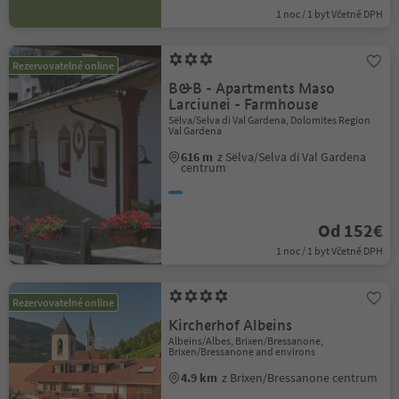
1 noc / 1 byt Včetně DPH
Rezervovatelné online
B&B - Apartments Maso
Larciunei - Farmhouse
Sëlva/Selva di Val Gardena, Dolomites Region
Val Gardena
616 m
z Sëlva/Selva di Val Gardena
centrum
Od 152€
1 noc / 1 byt Včetně DPH
Rezervovatelné online
Kircherhof Albeins
Albeins/Albes, Brixen/Bressanone,
Brixen/Bressanone and environs
4.9 km
z Brixen/Bressanone centrum