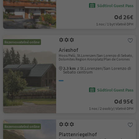
Südtirol Guest Pass
Od 26€
1 noc / 1 byt Včetně DPH
Rezervovatelné online
Arieshof
Moos/Palù, St.Lorenzen/San Lorenzo di Sebato,
Dolomites Region Kronplatz/Plan de Corones
2.3 km
z St.Lorenzen/San Lorenzo di
Sebato centrum
Südtirol Guest Pass
Od 95€
1 noc / 2 osob(y) Včetně DPH
Rezervovatelné online
Plattenriegelhof