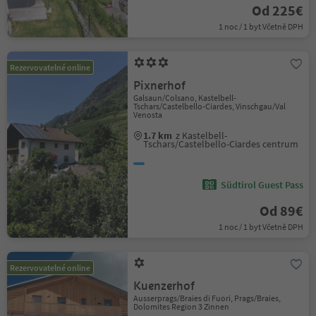
Od 225€
1 noc / 1 byt Včetně DPH
Rezervovatelné online
Pixnerhof
Galsaun/Colsano, Kastelbell-
Tschars/Castelbello-Ciardes, Vinschgau/Val
Venosta
1.7 km
z Kastelbell-
Tschars/Castelbello-Ciardes centrum
Südtirol Guest Pass
Od 89€
1 noc / 1 byt Včetně DPH
Rezervovatelné online
Kuenzerhof
Ausserprags/Braies di Fuori, Prags/Braies,
Dolomites Region 3 Zinnen