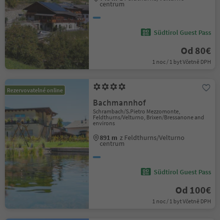
centrum
Südtirol Guest Pass
Od 80€
1 noc / 1 byt Včetně DPH
Rezervovatelné online
Bachmannhof
Schrambach/S.Pietro Mezzomonte,
Feldthurns/Velturno, Brixen/Bressanone and
environs
891 m
z Feldthurns/Velturno
centrum
Südtirol Guest Pass
Od 100€
1 noc / 1 byt Včetně DPH