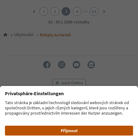
1
2
...
1
2
3
4
63
3
4
61 - 90 z 1886 výsledky
5
6
Ubytování
Pobyty na farmě
7
8
9
10
11
12
13
14
Jazyk: Čeština
15
16
17
FAQ
Kontaktujte nás
Tisk
MICE
18
Zásady ochrany osobních údajů
Podmínky a ujednání
Tiráž
19
20
Zásady používání souborů cookie
Filmová komise
O nás
21
Prohlášení o přístupnosti
South Tyrol B2B
22