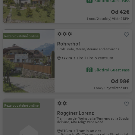
Südtirol Guest Pass
Od 42€
1 noc / 2 osob(y) Včetně DPH
Rezervovatelné online
Rohrerhof
Tirol/Tirolo, Meran/Merano and environs
722 m
z Tirol/Tirolo centrum
Südtirol Guest Pass
Od 98€
1 noc / 1 byt Včetně DPH
Rezervovatelné online
Rogginer Lorenz
Tramin an der Weinstraße/Termeno sulla Strada
del Vino, Alto Adige Wine Road
876 m
z Tramin an der
Weinstraße/Termeno sulla Strada del