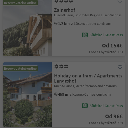
Rezervovatelné online
Zalnerhof
Lüsen/Luson, Dolomites Region Lüsen Villnöss
1.2 km
z Lüsen/Luson centrum
Südtirol Guest Pass
Od 154€
1 noc / 1 byt Včetně DPH
Rezervovatelné online
Holiday on a fram / Apartments
Langeshof
Kuens/Caines, Meran/Merano and environs
458 m
z Kuens/Caines centrum
Südtirol Guest Pass
Od 96€
1 noc / 1 byt Včetně DPH