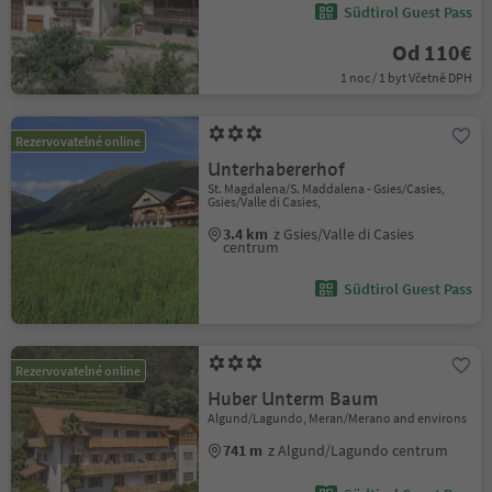
Südtirol Guest Pass
Od 110€
1 noc / 1 byt Včetně DPH
Rezervovatelné online
Unterhabererhof
St. Magdalena/S. Maddalena - Gsies/Casies,
Gsies/Valle di Casies,
3.4 km
z Gsies/Valle di Casies
centrum
Südtirol Guest Pass
Rezervovatelné online
Huber Unterm Baum
Algund/Lagundo, Meran/Merano and environs
741 m
z Algund/Lagundo centrum