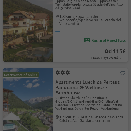
Eppan Berg/Appiano Monte, Eppan an der
Weinstaße/Appiano sulla Strada del Vino, Alto
Adige Wine Road
1.3 km
z Eppan an der
Weinstaße/Appiano sulla Strada del
Vino centrum
Südtirol Guest Pass
Od 115€
1 noc / 1 byt Včetně DPH
Rezervovatelné online
Apartments Luech da Perteut
Panorama & Wellness -
Farmhouse
S.Cristina Gherdëina/St.Christina in
Gröden/S.Cristina Gherdëina/S.Cristina Val
Gardena, S.Crestina Gherdëina/Santa Cristina
Val Gardana, Dolomites Region Val Gardena
1.4 km
z S.Crestina Gherdëina/Santa
Cristina Val Gardana centrum