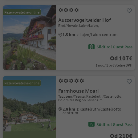
Rezervovatelné online
Ausservogelweider Hof
Ried/Novale, Lajen/Laion,
1.5 km
z Lajen/Laion centrum
Südtirol Guest Pass
Od 107€
1 noc / 1 byt Včetně DPH
Rezervovatelné online
Farmhouse Moarl
Tagusens/Tagusa, Kastelruth/Castelrotto,
Dolomites Region Seiser Alm
2.8 km
z Kastelruth/Castelrotto
centrum
Südtirol Guest Pass
Od 210€