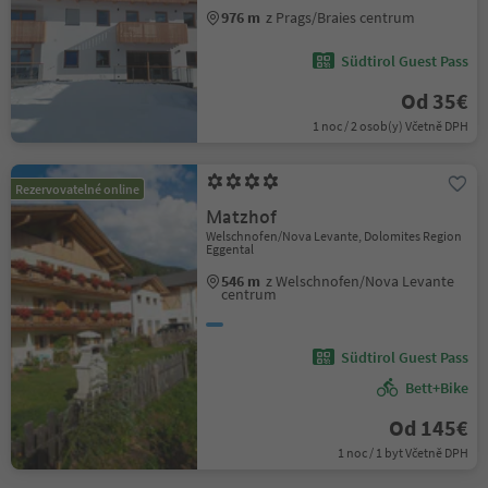
976 m
z Prags/Braies centrum
Südtirol Guest Pass
Od 35€
1 noc / 2 osob(y) Včetně DPH
Rezervovatelné online
Matzhof
Welschnofen/Nova Levante, Dolomites Region
Eggental
546 m
z Welschnofen/Nova Levante
centrum
Südtirol Guest Pass
Bett+Bike
Od 145€
1 noc / 1 byt Včetně DPH