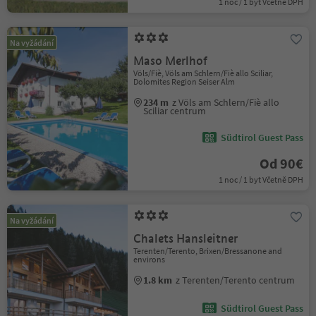
1 noc / 1 byt Včetně DPH
Na vyžádání
Maso Merlhof
Völs/Fiè, Völs am Schlern/Fiè allo Sciliar,
Dolomites Region Seiser Alm
234 m
z Völs am Schlern/Fiè allo
Sciliar centrum
Südtirol Guest Pass
Od 90€
1 noc / 1 byt Včetně DPH
Na vyžádání
Chalets Hansleitner
Terenten/Terento, Brixen/Bressanone and
environs
1.8 km
z Terenten/Terento centrum
Südtirol Guest Pass