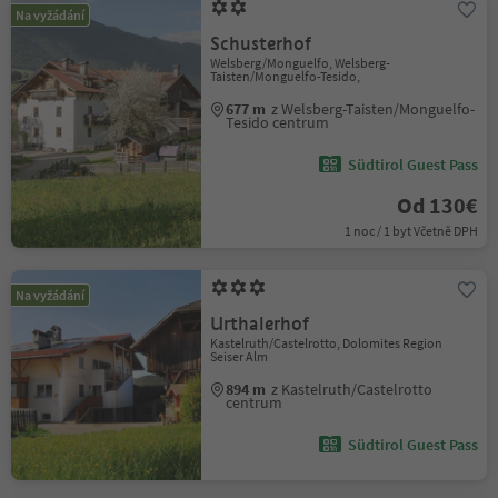
Na vyžádání
Schusterhof
Welsberg/Monguelfo, Welsberg-
Taisten/Monguelfo-Tesido,
677 m
z Welsberg-Taisten/Monguelfo-
Tesido centrum
Südtirol Guest Pass
Od 130€
1 noc / 1 byt Včetně DPH
Na vyžádání
Urthalerhof
Kastelruth/Castelrotto, Dolomites Region
Seiser Alm
894 m
z Kastelruth/Castelrotto
centrum
Südtirol Guest Pass