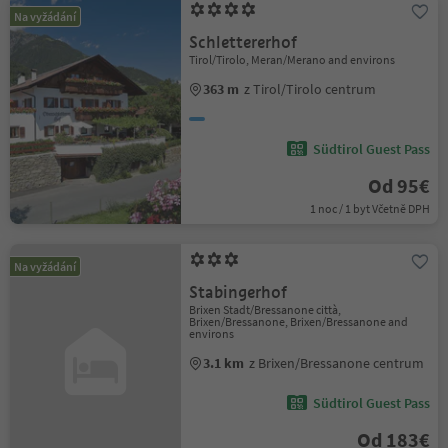
Na vyžádání
Schlettererhof
Tirol/Tirolo, Meran/Merano and environs
363 m
z Tirol/Tirolo centrum
Südtirol Guest Pass
Od 95€
1 noc / 1 byt Včetně DPH
Na vyžádání
Stabingerhof
Brixen Stadt/Bressanone città,
Brixen/Bressanone, Brixen/Bressanone and
environs
3.1 km
z Brixen/Bressanone centrum
Südtirol Guest Pass
Od 183€