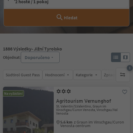
2 hosté / 1 pokoj
Hledat
1886
Výsledky
- Jižní Tyrolsko
Doporučeno
Objednat:
1
Südtirol Guest Pass
Hodnocení
Kategorie
Zpracovává
1 aktywn
Na vyžádání
Agritourism Vernunghof
St. Valentin/S.Valentino, Graun im
Vinschgau/Curon Venosta, Vinschgau/Val
Venosta
5.6 km
z Graun im Vinschgau/Curon
Venosta centrum