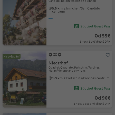
Candido, Dolomites Region 3 Zinnen
5.5 km
z Innichen/San Candido
centrum
Südtirol Guest Pass
Od 55€
1 noc / 1 byt Včetně DPH
Na vyžádání
Niederhof
Quadrat/Quadrato, Partschins/Parcines,
Meran/Merano and environs
1.9 km
z Partschins/Parcines centrum
Südtirol Guest Pass
Od 96€
1 noc / 2 osob(y) Včetně DPH