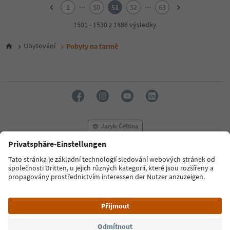
2
...
...
1
50
51
52
63
3
4
1501 - 1530 z 1886 výsledky
5
6
Ubytování
Pobyty na farmě
7
8
9
10
11
12
13
14
Jazyk: Čeština
15
16
17
FAQ
Kontaktujte nás
Tisk
MICE
18
Zásady ochrany osobních údajů
Podmínky a ujednání
Tiráž
19
20
Zásady používání souborů cookie
Filmová komise
O nás
21
Prohlášení o přístupnosti
South Tyrol B2B
22
23
24