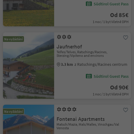
Südtirol Guest Pass
Od 85€
1 noc / 1 byt Včetně DPH
Na vyžádání
Jaufnerhof
Telfes/Telves, Ratschings/Racines,
Sterzing/Vipiteno and environs
3.3 km
z Ratschings/Racines centrum
Südtirol Guest Pass
Od 90€
1 noc / 1 byt Včetně DPH
Na vyžádání
Fontenai Apartments
Matsch/Mazia, Mals/Malles, Vinschgau/Val
Venosta