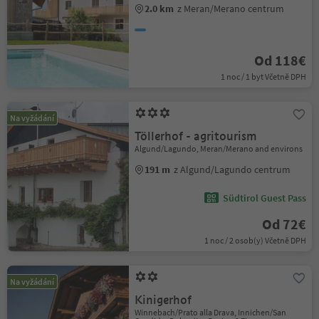
2.0 km
z Meran/Merano centrum
Od 118€
1 noc / 1 byt Včetně DPH
Na vyžádání
Töllerhof - agritourism
Algund/Lagundo, Meran/Merano and environs
191 m
z Algund/Lagundo centrum
Südtirol Guest Pass
Od 72€
1 noc / 2 osob(y) Včetně DPH
Na vyžádání
Kinigerhof
Winnebach/Prato alla Drava, Innichen/San