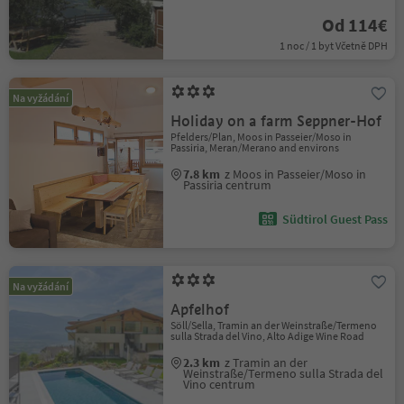
Od 114€
1 noc / 1 byt Včetně DPH
Na vyžádání
Holiday on a farm Seppner-Hof
Pfelders/Plan, Moos in Passeier/Moso in
Passiria, Meran/Merano and environs
7.8 km
z Moos in Passeier/Moso in
Passiria centrum
Südtirol Guest Pass
Na vyžádání
Apfelhof
Söll/Sella, Tramin an der Weinstraße/Termeno
sulla Strada del Vino, Alto Adige Wine Road
2.3 km
z Tramin an der
Weinstraße/Termeno sulla Strada del
Vino centrum