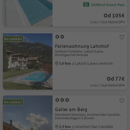
Südtirol Guest Pass
Od 105€
1 noc / 1 byt Včetně DPH
Na vyžádání
Ferienwohnung Lahnhof
Goldrain/Coldrano, Latsch/Laces,
Vinschgau/Val Venosta
3.0 km
z Latsch/Laces centrum
Od 77€
1 noc / 1 byt Včetně DPH
Na vyžádání
Galler am Berg
Vierschach/Versciaco, Innichen/San Candido,
Dolomites Region 3 Zinnen
2.9 km
z Innichen/San Candido