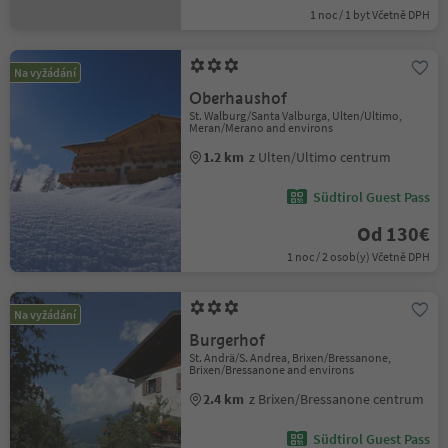
1 noc / 1 byt Včetně DPH
Na vyžádání
Oberhaushof
St. Walburg/Santa Valburga, Ulten/Ultimo,
Meran/Merano and environs
1.2 km
z Ulten/Ultimo centrum
Südtirol Guest Pass
Od 130€
1 noc / 2 osob(y) Včetně DPH
Na vyžádání
Burgerhof
St. Andrä/S. Andrea, Brixen/Bressanone,
Brixen/Bressanone and environs
2.4 km
z Brixen/Bressanone centrum
Südtirol Guest Pass