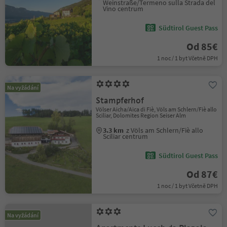
Weinstraße/Termeno sulla Strada del
Vino centrum
Südtirol Guest Pass
Od 85€
1 noc / 1 byt Včetně DPH
Na vyžádání
Stampferhof
Völser Aicha/Aica di Fiè, Völs am Schlern/Fiè allo
Sciliar, Dolomites Region Seiser Alm
3.3 km
z Völs am Schlern/Fiè allo
Sciliar centrum
Südtirol Guest Pass
Od 87€
1 noc / 1 byt Včetně DPH
Na vyžádání