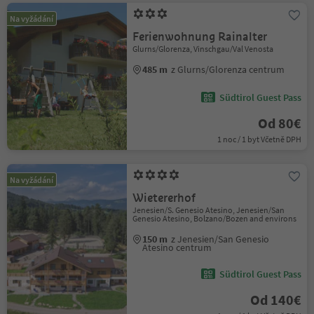
Na vyžádání
Ferienwohnung Rainalter
Glurns/Glorenza, Vinschgau/Val Venosta
485 m
z Glurns/Glorenza centrum
Südtirol Guest Pass
Od 80€
1 noc / 1 byt Včetně DPH
Na vyžádání
Wietererhof
Jenesien/S. Genesio Atesino, Jenesien/San
Genesio Atesino, Bolzano/Bozen and environs
150 m
z Jenesien/San Genesio
Atesino centrum
Südtirol Guest Pass
Od 140€