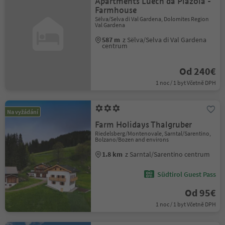
Apartments Luech da Plazola -
Farmhouse
Sëlva/Selva di Val Gardena, Dolomites Region
Val Gardena
587 m
z Sëlva/Selva di Val Gardena
centrum
Od 240€
1 noc / 1 byt Včetně DPH
Na vyžádání
Farm Holidays Thalgruber
Riedelsberg/Montenovale, Sarntal/Sarentino,
Bolzano/Bozen and environs
1.8 km
z Sarntal/Sarentino centrum
Südtirol Guest Pass
Od 95€
1 noc / 1 byt Včetně DPH