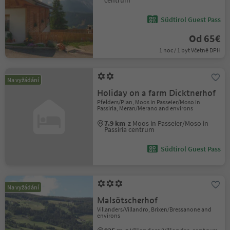
centrum
Südtirol Guest Pass
Od 65€
1 noc / 1 byt Včetně DPH
Na vyžádání
Holiday on a farm Dicktnerhof
Pfelders/Plan, Moos in Passeier/Moso in
Passiria, Meran/Merano and environs
7.9 km
z Moos in Passeier/Moso in
Passiria centrum
Südtirol Guest Pass
Na vyžádání
Malsötscherhof
Villanders/Villandro, Brixen/Bressanone and
environs