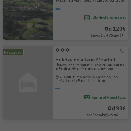
925 m
z Villanders/Villandro centrum
Südtirol Guest Pass
Od 120€
1 noc / 1 byt Včetně DPH
Na vyžádání
Holiday on a farm Moarhof
Flon/Vallone, St.Martin in Passeier/San Martino
in Passiria, Meran/Merano and environs
2.0 km
z St.Martin in Passeier/San
Martino in Passiria centrum
Südtirol Guest Pass
Od 98€
1 noc / 2 osob(y) Včetně DPH
1