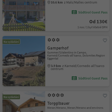
10.6 km
z Mals/Malles centrum
Südtirol Guest Pass
Od 130€
1 noc / 1 byt Včetně DPH
Na vyžádání
Gamperhof
Gummer/S.Valentino in Campo,
Karneid/Cornedo all'Isarco, Dolomites Region
Eggental
3.9 km
z Karneid/Cornedo all'Isarco
centrum
Südtirol Guest Pass
Na vyžádání
Torgglbauer
Meran/Merano, Meran/Merano and environs