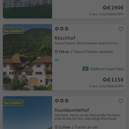
Od 290€
1 noc / 1 byt Včetně DPH
Na vyžádání
Röschhof
Tisens/Tesimo, Meran/Merano and environs
190 m
z Tisens/Tesimo centrum
Südtirol Guest Pass
Od 115€
1 noc / 1 byt Včetně DPH
Na vyžádání
Nussbaumerhof
Söll/Sella, Tramin an der Weinstraße/Termeno
sulla Strada del Vino, Alto Adige Wine Road
2.3 km
z Tramin an der