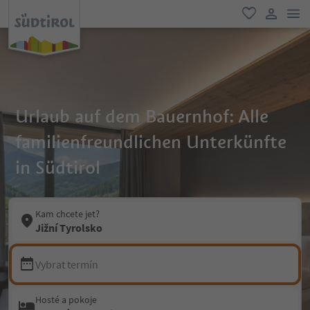
odk
oblíbené
uživatel
Urlaub auf dem Bauernhof: Alle
familienfreundlichen Unterkünfte
in Südtirol
Kam chcete jet?
Jižní Tyrolsko
Vybrat termín
Hosté a pokoje