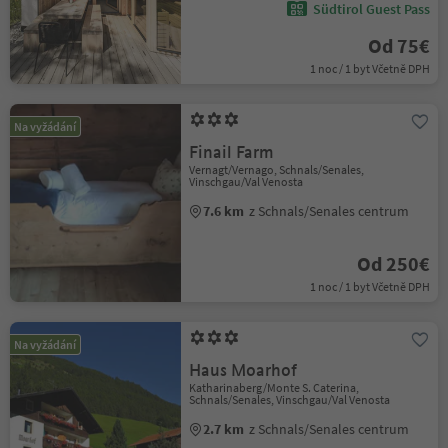
Südtirol Guest Pass
Od 75€
1 noc / 1 byt Včetně DPH
Na vyžádání
Finail Farm
Vernagt/Vernago, Schnals/Senales,
Vinschgau/Val Venosta
7.6 km
z Schnals/Senales centrum
Od 250€
1 noc / 1 byt Včetně DPH
Na vyžádání
Haus Moarhof
Katharinaberg/Monte S. Caterina,
Schnals/Senales, Vinschgau/Val Venosta
2.7 km
z Schnals/Senales centrum