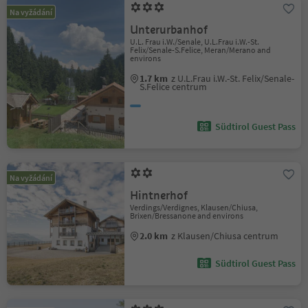
Na vyžádání
Unterurbanhof
U.L. Frau i.W./Senale, U.L.Frau i.W.-St.
Felix/Senale-S.Felice, Meran/Merano and
environs
1.7 km
z U.L.Frau i.W.-St. Felix/Senale-
S.Felice centrum
Südtirol Guest Pass
Na vyžádání
Hintnerhof
Verdings/Verdignes, Klausen/Chiusa,
Brixen/Bressanone and environs
2.0 km
z Klausen/Chiusa centrum
Südtirol Guest Pass