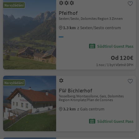
Na vyžádání
Pfeifhof
Sexten/Sesto, Dolomites Region 3 Zinnen
1.3 km
z Sexten/Sesto centrum
Südtirol Guest Pass
Od 120€
1 noc / 1 byt Včetně DPH
Na vyžádání
FW Bichlerhof
Tesselberg/Montassilone, Gais, Dolomites
Region Kronplatz/Plan de Corones
3.2 km
z Gais centrum
Südtirol Guest Pass