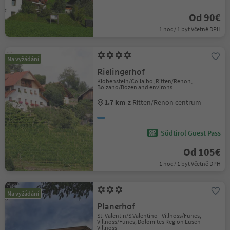
Od 90€
1 noc / 1 byt Včetně DPH
Na vyžádání
Rielingerhof
Klobenstein/Collalbo, Ritten/Renon,
Bolzano/Bozen and environs
1.7 km
z Ritten/Renon centrum
Südtirol Guest Pass
Od 105€
1 noc / 1 byt Včetně DPH
Na vyžádání
Planerhof
St. Valentin/S.Valentino - Villnöss/Funes,
Villnöss/Funes, Dolomites Region Lüsen
Villnöss