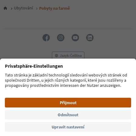
5
6
Ubytování
Pobyty na farmě
7
8
9
10
11
12
13
14
Jazyk: Čeština
15
16
17
FAQ
Kontaktujte nás
Tisk
MICE
18
Zásady ochrany osobních údajů
Podmínky a ujednání
Tiráž
19
20
Zásady používání souborů cookie
Filmová komise
O nás
21
Prohlášení o přístupnosti
South Tyrol B2B
22
23
24
© 2026 IDM Südtirol
25
26
27