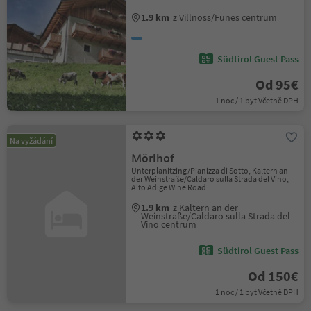
1.9 km
z Villnöss/Funes centrum
Südtirol Guest Pass
Od 95€
1 noc / 1 byt Včetně DPH
Na vyžádání
Mörlhof
Unterplanitzing/Pianizza di Sotto, Kaltern an
der Weinstraße/Caldaro sulla Strada del Vino,
Alto Adige Wine Road
1.9 km
z Kaltern an der
Weinstraße/Caldaro sulla Strada del
Vino centrum
Südtirol Guest Pass
Od 150€
1 noc / 1 byt Včetně DPH