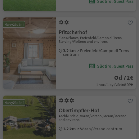
Südtirol Guest Pass
Na vyžádání
Pfitscherhof
Flans/Flanes, Freienfeld/Campo di Trens,
Sterzing/Vipiteno and environs
3.2 km
z Freienfeld/Campo di Trens
centrum
Südtirol Guest Pass
Od 72€
1 noc / 1 byt Včetně DPH
Na vyžádání
Obertimpfler-Hof
Aschl/Eschio, Vöran/Verano, Meran/Merano
and environs
1.2 km
z Vöran/Verano centrum