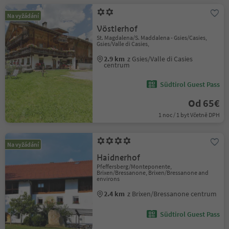
Na vyžádání
Vöstlerhof
St. Magdalena/S. Maddalena - Gsies/Casies,
Gsies/Valle di Casies,
2.9 km
z Gsies/Valle di Casies
centrum
Südtirol Guest Pass
Od 65€
1 noc / 1 byt Včetně DPH
Na vyžádání
Haidnerhof
Pfeffersberg/Monteponente,
Brixen/Bressanone, Brixen/Bressanone and
environs
2.4 km
z Brixen/Bressanone centrum
Südtirol Guest Pass