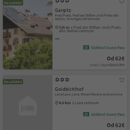
Na vyžádání
Gargitz
Prad/Prato, Prad am Stilfser Joch/Prato allo
Stelvio, Vinschgau/Val Venosta
526 m
z Prad am Stilfser Joch/Prato
allo Stelvio centrum
Südtirol Guest Pass
Od 62€
1 noc / 1 byt Včetně DPH
Na vyžádání
Goldbichlhof
Lana/Lana, Lana, Meran/Merano and environs
4.0 km
z Lana centrum
Südtirol Guest Pass
Od 62€