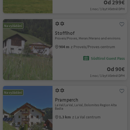
Od 299€
1 noc / 1 byt Včetně DPH
Na vyžádání
Stofflhof
Proveis/Proves, Meran/Merano and environs
904 m
z Proveis/Proves centrum
Südtirol Guest Pass
Od 90€
1 noc / 1 byt Včetně DPH
Na vyžádání
Pramperch
La Val/La Val, La Val, Dolomites Region Alta
Badia
1.3 km
z La Val centrum