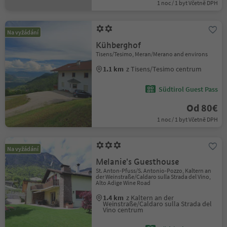
1 noc / 1 byt Včetně DPH
Na vyžádání
Kühberghof
Tisens/Tesimo, Meran/Merano and environs
1.1 km
z Tisens/Tesimo centrum
Südtirol Guest Pass
Od 80€
1 noc / 1 byt Včetně DPH
Na vyžádání
Melanie's Guesthouse
St. Anton-Pfuss/S. Antonio-Pozzo, Kaltern an
der Weinstraße/Caldaro sulla Strada del Vino,
Alto Adige Wine Road
1.4 km
z Kaltern an der
Weinstraße/Caldaro sulla Strada del
Vino centrum