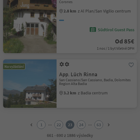
Corones
2.8 km
z Al Plan/San Vigilio centrum
Südtirol Guest Pass
Od 85€
1 noc / 1 byt Včetně DPH
Na vyžádání
App. Lüch Rinna
San Cassiano/San Cassiano, Badia, Dolomites
Region Alta Badia
3.2 km
z Badia centrum
1
2
...
...
1
22
23
24
63
3
4
661 - 690 z 1886 výsledky