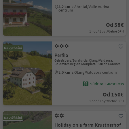
4.2 km
z Ahrntal/Valle Aurina
centrum
Od 58€
1 noc / 1 byt Včetně DPH
Na vyžádání
Perfila
Geiselsberg/Sorafurcia, Olang/Valdaora,
Dolomites Region Kronplatz/Plan de Corones
2.0 km
z Olang/Valdaora centrum
Südtirol Guest Pass
Od 150€
1 noc / 1 byt Včetně DPH
Na vyžádání
Holiday on a farm Krustnerhof