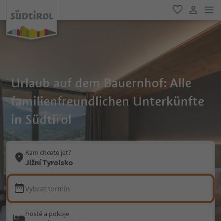
odk
oblíbené
uživatel
Urlaub auf dem Bauernhof: Alle
familienfreundlichen Unterkünfte
in Südtirol
Kam chcete jet?
Jižní Tyrolsko
Vybrat termín
Hosté a pokoje