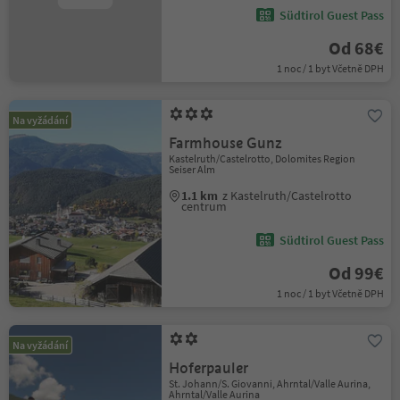
Südtirol Guest Pass
Od 68€
1 noc / 1 byt Včetně DPH
Na vyžádání
Farmhouse Gunz
Kastelruth/Castelrotto, Dolomites Region
Seiser Alm
1.1 km
z Kastelruth/Castelrotto
centrum
Südtirol Guest Pass
Od 99€
1 noc / 1 byt Včetně DPH
Na vyžádání
Hoferpauler
St. Johann/S. Giovanni, Ahrntal/Valle Aurina,
Ahrntal/Valle Aurina