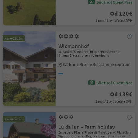
Südtirol Guest Pass
Od 120€
1 noc / 1 byt Včetně DPH
Na vyžádání
Widmannhof
St. Andrä/S. Andrea, Brixen/Bressanone,
Brixen/Bressanone and environs
3.1 km
z Brixen/Bressanone centrum
Südtirol Guest Pass
Od 139€
1 noc / 1 byt Včetně DPH
Na vyžádání
Lü da Iun - Farm holiday
Enneberg Pfarre/Pieve di Marebbe, Al Plan/San
Vigilio, Dolomites Region Kronplatz/Plan de