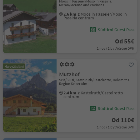
Moos in Passeier/Moso in Passiria,
Meran/Merano and environs
2.6 km
z Moos in Passeier/Moso in
Passiria centrum
Südtirol Guest Pass
Od 55€
1 noc / 1 byt Včetně DPH
Na vyžádání
Mutzhof
Seis/Siusi, Kastelruth/Castelrotto, Dolomites
Region Seiser Alm
2.4 km
z Kastelruth/Castelrotto
centrum
Südtirol Guest Pass
Od 110€
1 noc / 1 byt Včetně DPH