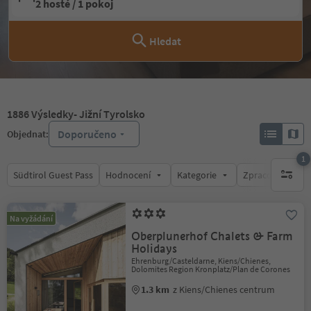
2 hosté / 1 pokoj
Hledat
1886
Výsledky
- Jižní Tyrolsko
Doporučeno
Objednat:
1
Südtirol Guest Pass
Hodnocení
Kategorie
Zpracovává
1 aktywn
Na vyžádání
Oberplunerhof Chalets & Farm
Holidays
Ehrenburg/Casteldarne, Kiens/Chienes,
Dolomites Region Kronplatz/Plan de Corones
1.3 km
z Kiens/Chienes centrum