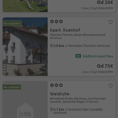
Od 26€
1 noc / 1 byt Včetně DPH
Na vyžádání
Apart. Kuenhof
Terenten/Terento, Brixen/Bressanone and
environs
3.0 km
z Terenten/Terento centrum
Südtirol Guest Pass
Od 75€
1 noc / 1 byt Včetně DPH
Na vyžádání
Waldruhe
Winnebach/Prato alla Drava, Innichen/San
Candido, Dolomites Region 3 Zinnen
5.7 km
z Innichen/San Candido
centrum