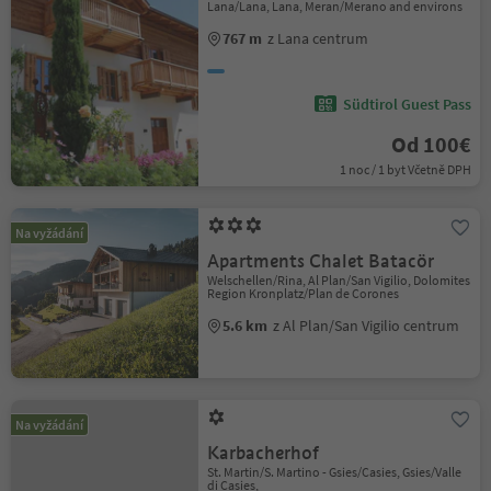
Lana/Lana, Lana, Meran/Merano and environs
767 m
z Lana centrum
Südtirol Guest Pass
Od 100€
1 noc / 1 byt Včetně DPH
Na vyžádání
Apartments Chalet Batacör
Welschellen/Rina, Al Plan/San Vigilio, Dolomites
Region Kronplatz/Plan de Corones
5.6 km
z Al Plan/San Vigilio centrum
Na vyžádání
Karbacherhof
St. Martin/S. Martino - Gsies/Casies, Gsies/Valle
di Casies,