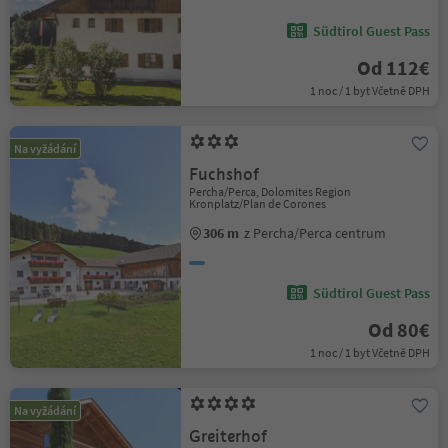
Südtirol Guest Pass
Od 112€
1 noc / 1 byt Včetně DPH
Na vyžádání
Fuchshof
Percha/Perca, Dolomites Region
Kronplatz/Plan de Corones
306 m
z Percha/Perca centrum
Südtirol Guest Pass
Od 80€
1 noc / 1 byt Včetně DPH
Na vyžádání
Greiterhof