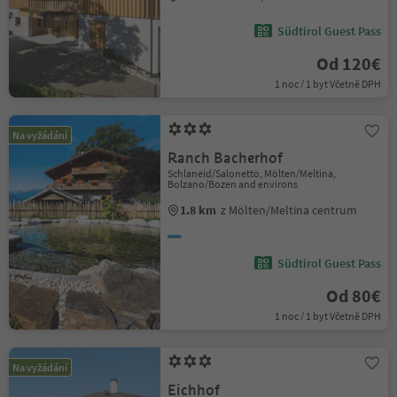
Südtirol Guest Pass
Od 120€
1 noc / 1 byt Včetně DPH
Na vyžádání
Ranch Bacherhof
Schlaneid/Salonetto, Mölten/Meltina,
Bolzano/Bozen and environs
1.8 km
z Mölten/Meltina centrum
Südtirol Guest Pass
Od 80€
1 noc / 1 byt Včetně DPH
Na vyžádání
Eichhof