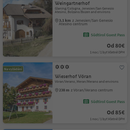
Weingartnerhof
Glaning/Cologna, Jenesien/San Genesio
Atesino, Bolzano/Bozen and environs
3.1 km
z Jenesien/San Genesio
Atesino centrum
Südtirol Guest Pass
Od 80€
1 noc / 1 byt Včetně DPH
Na vyžádání
Wieserhof Vöran
Vöran/Verano, Meran/Merano and environs
238 m
z Vöran/Verano centrum
Südtirol Guest Pass
Od 85€
1 noc / 1 byt Včetně DPH