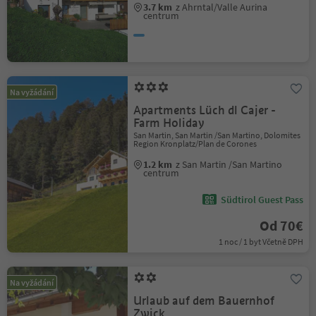
3.7 km
z Ahrntal/Valle Aurina
centrum
Na vyžádání
Apartments Lüch dl Cajer -
Farm Holiday
San Martin, San Martin /San Martino, Dolomites
Region Kronplatz/Plan de Corones
1.2 km
z San Martin /San Martino
centrum
Südtirol Guest Pass
Od 70€
1 noc / 1 byt Včetně DPH
Na vyžádání
Urlaub auf dem Bauernhof
Zwick