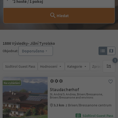
2 hosté / 1 pokoj
Hledat
1886
Výsledky
- Jižní Tyrolsko
Doporučeno
Objednat:
1
Südtirol Guest Pass
Hodnocení
Kategorie
Zpracovává
1 aktywn
Na vyžádání
Staudacherhof
St. Andrä/S. Andrea, Brixen/Bressanone,
Brixen/Bressanone and environs
3.3 km
z Brixen/Bressanone centrum
Südtirol Guest Pass