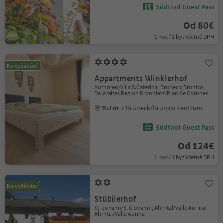
Südtirol Guest Pass
Od 80€
1 noc / 1 byt Včetně DPH
Na vyžádání
Appartments Winklerhof
Aufhofen/Villa S.Caterina, Bruneck/Brunico,
Dolomites Region Kronplatz/Plan de Corones
952 m
z Bruneck/Brunico centrum
Südtirol Guest Pass
Od 124€
1 noc / 1 byt Včetně DPH
Na vyžádání
Stübilerhof
St. Johann/S. Giovanni, Ahrntal/Valle Aurina,
Ahrntal/Valle Aurina