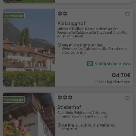
Na vyžádání
Pallangghof
Mitterdorf/Villa di Mezzo, Kaltern an der
Weinstraße/Caldaro sulla Strada del Vino, Alto
Adige Wine Road
445 m
z Kaltern an der
Weinstraße/Caldaro sulla Strada del
Vino centrum
Südtirol Guest Pass
Od 70€
1 noc / 1 byt Včetně DPH
Na vyžádání
Stieberhof
Guln/Gola, Feldthurns/Velturno,
Brixen/Bressanone and environs
3.0 km
z Feldthurns/Velturno
centrum