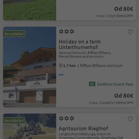
Od 80€
1 noc / 1 byt Včetně DPH
Na vyžádání
Holiday on a farm
Unterthurnerhof
Vernuer/Vernurio, Riffian/Rifiano,
Meran/Merano and environs
1.7 km
z Riffian/Rifiano centrum
Südtirol Guest Pass
Od 80€
1 noc / 2 osob(y) Včetně DPH
Na vyžádání
Agritourism Rieglhof
Langtaufers/Vallelunga, Graun im
Vinschgau/Curon Venosta, Vinschgau/Val