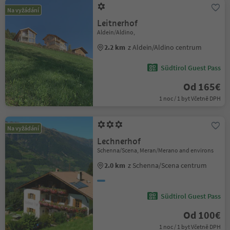
Na vyžádání
Leitnerhof
Aldein/Aldino,
2.2 km
z Aldein/Aldino centrum
Südtirol Guest Pass
Od 165€
1 noc / 1 byt Včetně DPH
Na vyžádání
Lechnerhof
Schenna/Scena, Meran/Merano and environs
2.0 km
z Schenna/Scena centrum
Südtirol Guest Pass
Od 100€
1 noc / 1 byt Včetně DPH