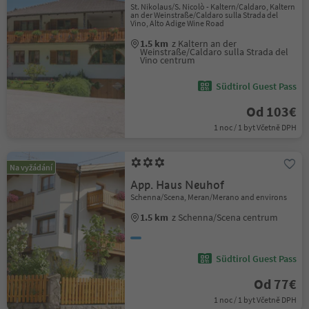
St. Nikolaus/S. Nicolò - Kaltern/Caldaro, Kaltern
an der Weinstraße/Caldaro sulla Strada del
Vino, Alto Adige Wine Road
1.5 km
z Kaltern an der
Weinstraße/Caldaro sulla Strada del
Vino centrum
Südtirol Guest Pass
Od 103€
1 noc / 1 byt Včetně DPH
Na vyžádání
App. Haus Neuhof
Schenna/Scena, Meran/Merano and environs
1.5 km
z Schenna/Scena centrum
Südtirol Guest Pass
Od 77€
1 noc / 1 byt Včetně DPH