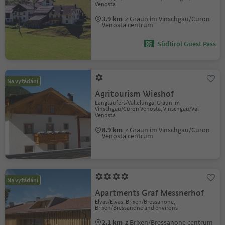
Venosta
3.9 km
z Graun im Vinschgau/Curon
Venosta centrum
Südtirol Guest Pass
Na vyžádání
Agritourism Wieshof
Langtaufers/Vallelunga, Graun im
Vinschgau/Curon Venosta, Vinschgau/Val
Venosta
8.9 km
z Graun im Vinschgau/Curon
Venosta centrum
Na vyžádání
Apartments Graf Messnerhof
Elvas/Elvas, Brixen/Bressanone,
Brixen/Bressanone and environs
2.1 km
z Brixen/Bressanone centrum