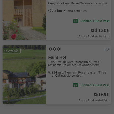
Lana/Lana, Lana, Meran/Merano and environs
2.4 km
z Lana centrum
Südtirol Guest Pass
Od 130€
1 noc / 1 byt Včetně DPH
Na vyžádání
Mühl Hof
Tiers/Tires, Tiers am Rosengarten/Tires al
Catinaccio, Dolomites Region Seiser Alm
724 m
z Tiers am Rosengarten/Tires
al Catinaccio centrum
Südtirol Guest Pass
Od 69€
1 noc / 1 byt Včetně DPH
1