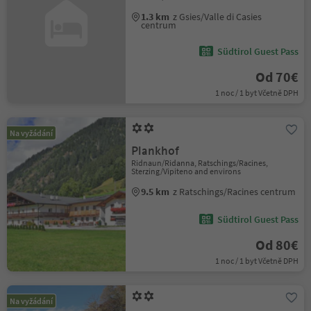
1.3 km
z Gsies/Valle di Casies
centrum
Südtirol Guest Pass
Od 70€
1 noc / 1 byt Včetně DPH
Na vyžádání
Plankhof
Ridnaun/Ridanna, Ratschings/Racines,
Sterzing/Vipiteno and environs
9.5 km
z Ratschings/Racines centrum
Südtirol Guest Pass
Od 80€
1 noc / 1 byt Včetně DPH
Na vyžádání