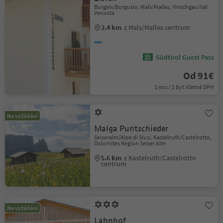
Burgeis/Burgusio, Mals/Malles, Vinschgau/Val
Venosta
2.4 km
z Mals/Malles centrum
Südtirol Guest Pass
Od 91€
1 noc / 1 byt Včetně DPH
Na vyžádání
Malga Puntschieder
Seiseralm/Alpe di Siusi, Kastelruth/Castelrotto,
Dolomites Region Seiser Alm
5.6 km
z Kastelruth/Castelrotto
centrum
Na vyžádání
Lahnhof