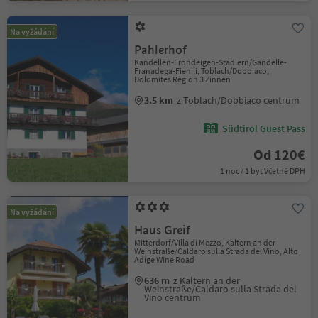
Na vyžádání
Pahlerhof
Kandellen-Frondeigen-Stadlern/Gandelle-
Franadega-Fienili, Toblach/Dobbiaco,
Dolomites Region 3 Zinnen
3.5 km
z Toblach/Dobbiaco centrum
Südtirol Guest Pass
Od 120€
1 noc / 1 byt Včetně DPH
Na vyžádání
Haus Greif
Mitterdorf/Villa di Mezzo, Kaltern an der
Weinstraße/Caldaro sulla Strada del Vino, Alto
Adige Wine Road
636 m
z Kaltern an der
Weinstraße/Caldaro sulla Strada del
Vino centrum