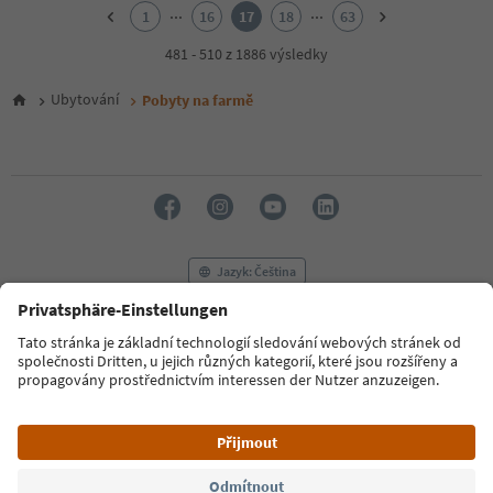
2
...
...
1
16
17
18
63
3
4
481 - 510 z 1886 výsledky
5
6
Ubytování
Pobyty na farmě
7
8
9
10
11
12
13
14
Jazyk: Čeština
15
16
17
FAQ
Kontaktujte nás
Tisk
MICE
18
Zásady ochrany osobních údajů
Podmínky a ujednání
Tiráž
19
20
Zásady používání souborů cookie
Filmová komise
O nás
21
Prohlášení o přístupnosti
South Tyrol B2B
22
23
24