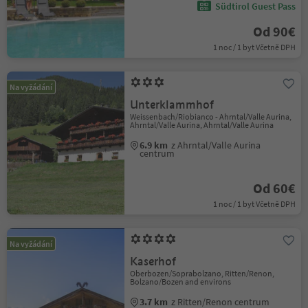
Südtirol Guest Pass
Od 90€
1 noc / 1 byt Včetně DPH
Na vyžádání
Unterklammhof
Weissenbach/Riobianco - Ahrntal/Valle Aurina,
Ahrntal/Valle Aurina, Ahrntal/Valle Aurina
6.9 km
z Ahrntal/Valle Aurina
centrum
Od 60€
1 noc / 1 byt Včetně DPH
Na vyžádání
Kaserhof
Oberbozen/Soprabolzano, Ritten/Renon,
Bolzano/Bozen and environs
3.7 km
z Ritten/Renon centrum