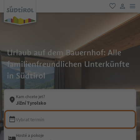
odk
oblíbené
uživatel
Urlaub auf dem Bauernhof: Alle
familienfreundlichen Unterkünfte
in Südtirol
Kam chcete jet?
Jižní Tyrolsko
Vybrat termín
Hosté a pokoje