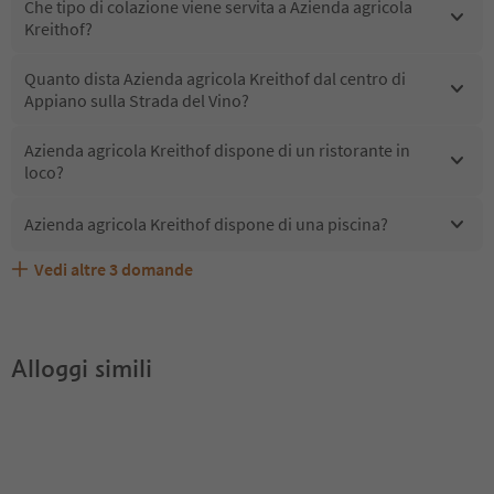
Che tipo di colazione viene servita a Azienda agricola
Kreithof?
Quanto dista Azienda agricola Kreithof dal centro di
Appiano sulla Strada del Vino?
Azienda agricola Kreithof dispone di un ristorante in
loco?
Azienda agricola Kreithof dispone di una piscina?
Vedi altre
3
domande
Quali servizi/attività sono disponibili presso Azienda
Gli ospiti di Azienda agricola Kreithof ricevono l'Alto
Azienda agricola Kreithof accetta animali domestici?
agricola Kreithof?
Adige Guest Pass?
Alloggi simili