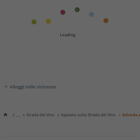
Alloggi nelle vicinanze
...
Strada del Vino
Appiano sulla Strada del Vino
Azienda a