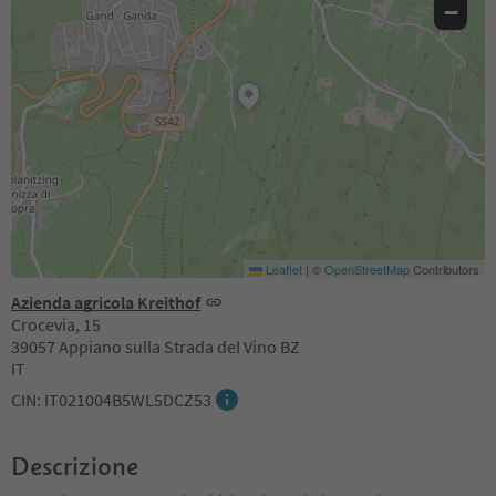
−
Leaflet
|
©
OpenStreetMap
Contributors
Azienda agricola Kreithof
Crocevia, 15
39057 Appiano sulla Strada del Vino BZ
IT
CIN: IT021004B5WL5DCZ53
Descrizione