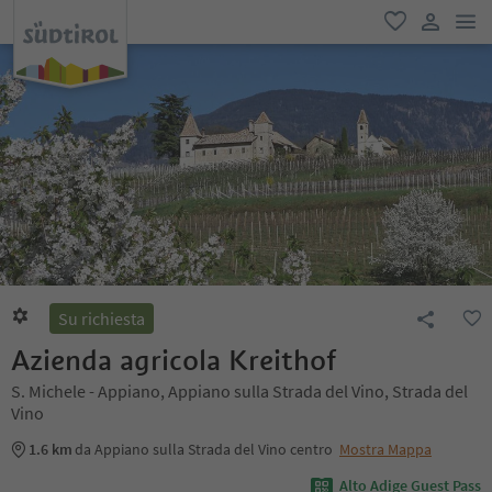
men
favoriti
user lin
Su richiesta
Azienda agricola Kreithof
S. Michele - Appiano, Appiano sulla Strada del Vino, Strada del
Vino
1.6 km
da Appiano sulla Strada del Vino centro
Mostra Mappa
Alto Adige Guest Pass