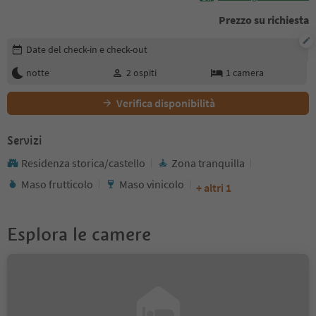
Prezzo su richiesta
Modifica i dettagli della prenotazione
Date del check-in e check-out
notte
2
ospiti
1
camera
Verifica disponibilità
Servizi
Residenza storica/castello
Zona tranquilla
Maso frutticolo
Maso vinicolo
+ altri 1
Esplora le camere