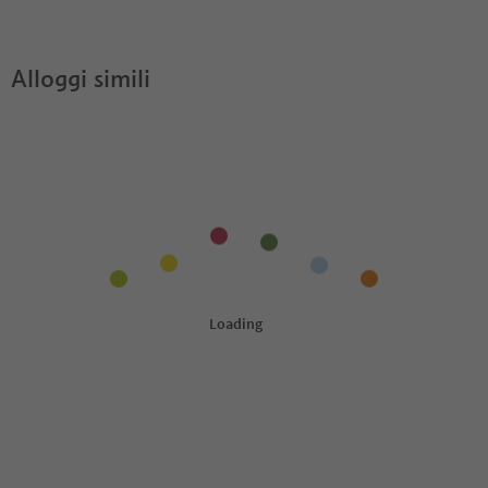
Parlunk?
Pass?
Alloggi simili