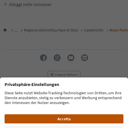
Alloggi nelle vicinanze
...
Regione dolomitica Alpe di Siusi
Castelrotto
Maso Parl
Lingua: Italiano
FAQ
Contatti
Press
MICE
Privacy Policy
Termini e condizioni
Crediti
Cookie Policy
Film commission
Chi siamo
Dichiarazione di accessibilità
Alto Adige B2B