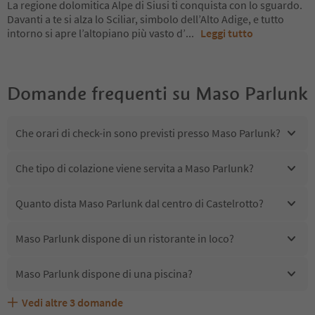
La regione dolomitica Alpe di Siusi ti conquista con lo sguardo.
Davanti a te si alza lo Sciliar, simbolo dell’Alto Adige, e tutto
intorno si apre l’altopiano più vasto d’
...
Leggi tutto
Domande frequenti su
Maso Parlunk
Che orari di check-in sono previsti presso Maso Parlunk?
Che tipo di colazione viene servita a Maso Parlunk?
Quanto dista Maso Parlunk dal centro di Castelrotto?
Maso Parlunk dispone di un ristorante in loco?
Maso Parlunk dispone di una piscina?
Vedi altre
3
domande
Quali servizi/attività sono disponibili presso Maso
Gli ospiti di Maso Parlunk ricevono l'Alto Adige Guest
Maso Parlunk accetta animali domestici?