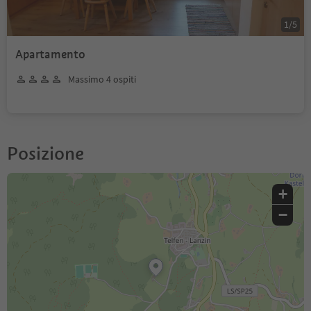
1
/
5
Apartamento
Massimo 4 ospiti
Posizione
+
−