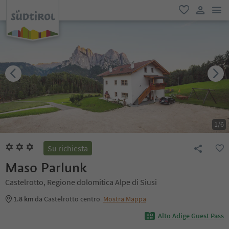
men
favoriti
user lin
1
/
6
Su richiesta
Maso Parlunk
Castelrotto, Regione dolomitica Alpe di Siusi
1.8 km
da Castelrotto centro
Mostra Mappa
Alto Adige Guest Pass