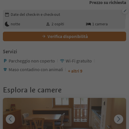
Prezzo su richiesta
Modifica i dettagli della prenotazione
Date del check-in e check-out
notte
2
ospiti
1
camera
Verifica disponibilità
Servizi
Parcheggio non coperto
Wi-Fi gratuito
Maso contadino con animali
+ altri 9
Esplora le camere