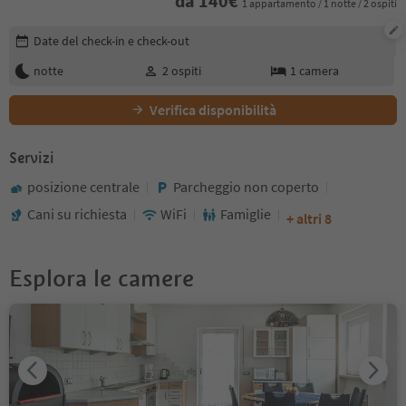
da
140
€
1 appartamento / 1 notte / 2 ospiti
Modifica i dettagli della prenotazione
Date del check-in e check-out
notte
2
ospiti
1
camera
Verifica disponibilità
Servizi
posizione centrale
Parcheggio non coperto
Cani su richiesta
WiFi
Famiglie
+ altri 8
Esplora le camere