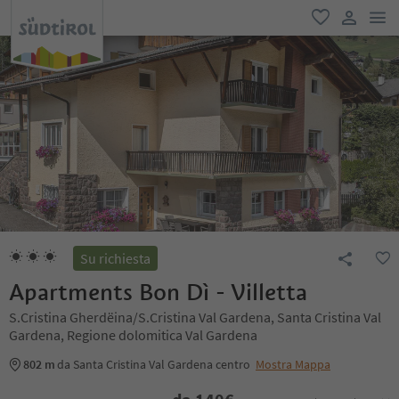
men
favoriti
user lin
Su richiesta
Apartments Bon Dì - Villetta
S.Cristina Gherdëina/S.Cristina Val Gardena, Santa Cristina Val
Gardena, Regione dolomitica Val Gardena
802 m
da Santa Cristina Val Gardena centro
Mostra Mappa