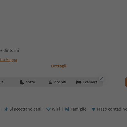
e dintorni
tra Mappa
Dettagli
enotazione
ut
notte
2
ospiti
1
camera
Si accettano cani
WiFi
Famiglie
Maso contadino