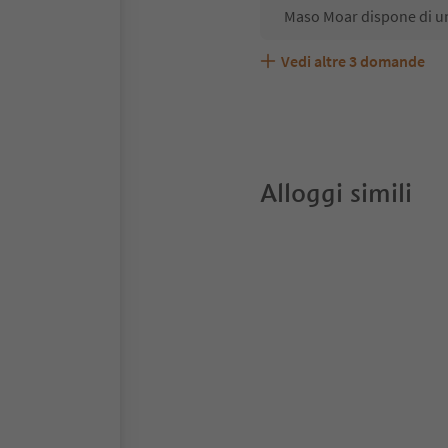
Maso Moar dispone di un
Vedi altre
3
domande
Maso Moar accetta anima
Quali servizi/attività s
Gli ospiti di Maso Moar 
Alloggi simili