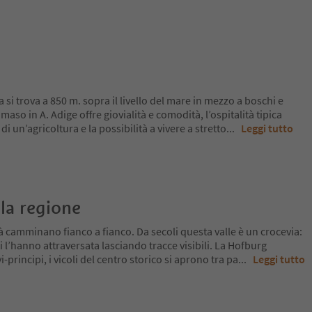
si trova a 850 m. sopra il livello del mare in mezzo a boschi e
maso in A. Adige offre giovialità e comodità, l’ospitalità tipica
i un’agricoltura e la possibilità a vivere a stretto
...
Leggi tutto
la regione
tà camminano fianco a fianco. Da secoli questa valle è un crocevia:
i l’hanno attraversata lasciando tracce visibili. La Hofburg
-principi, i vicoli del centro storico si aprono tra pa
...
Leggi tutto