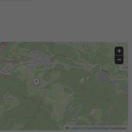
+
−
Leaflet
|
©
OpenStreetMap
Contributors