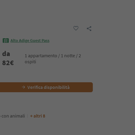
Alto Adige Guest Pass
da
1 appartamento / 1 notte / 2
82
€
ospiti
Verifica disponibilità
 con animali
+ altri 8