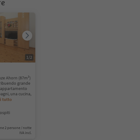
re
1
/
2
nze Ahorn (87m²)
tribuendo grande
L'appartamento
agni, una cucina,
i tutto
ospiti
ne 2 persone / notte
IVA incl.