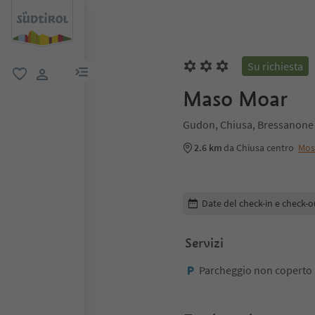
Su richiesta
menu link
favoriti
user link
Maso Moar
Gudon, Chiusa, Bressanone 
2.6 km
da Chiusa centro
Mos
Modifica i dettagli della pr
Date del check-in e check-o
Servizi
Parcheggio non coperto