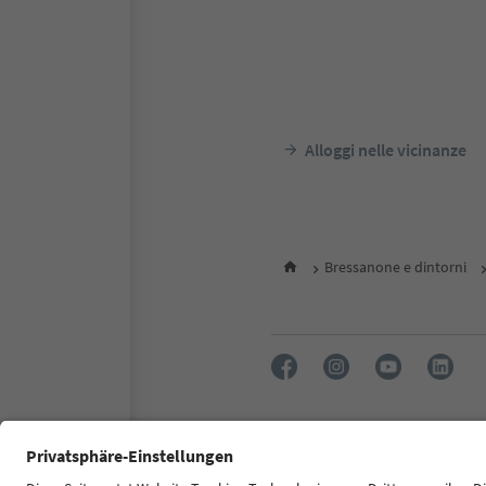
Alloggi nelle vicinanze
Bressanone e dintorni
FAQ
Contatti
Press
MIC
Dichiarazione di accessibilità