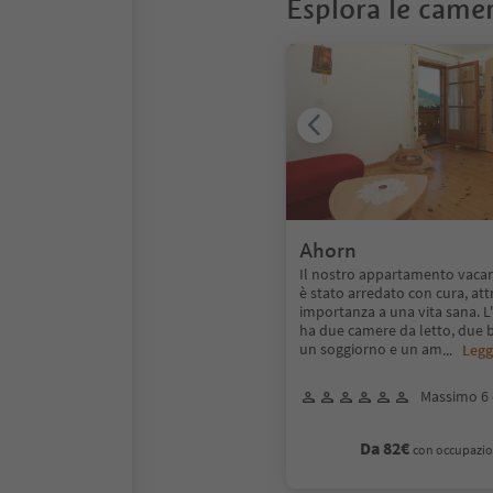
Esplora le came
Ahorn
Il nostro appartamento vaca
è stato arredato con cura, at
importanza a una vita sana. 
ha due camere da letto, due b
un soggiorno e un am
...
Legg
Massimo 6 
Da 82€
con occupazio