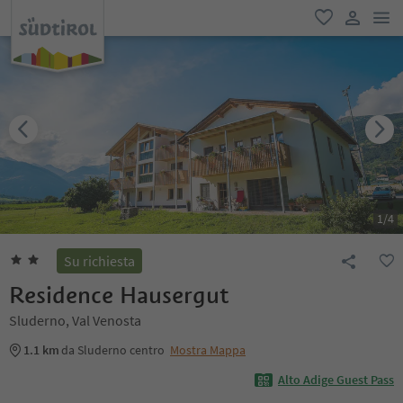
men
favoriti
user lin
1
/
4
Su richiesta
Residence Hausergut
Sluderno, Val Venosta
1.1 km
da Sluderno centro
Mostra Mappa
Alto Adige Guest Pass