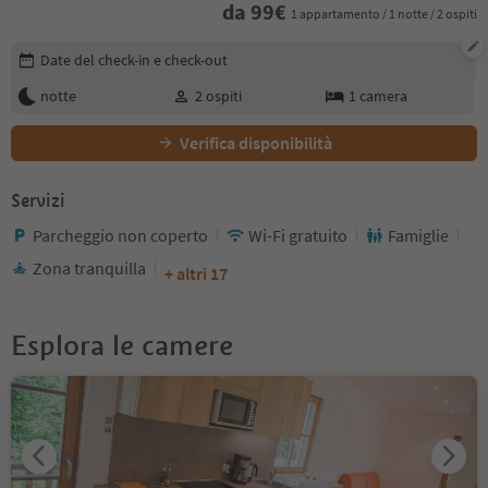
da
99
€
1 appartamento / 1 notte / 2 ospiti
Modifica i dettagli della prenotazione
Date del check-in e check-out
notte
2
ospiti
1
camera
Verifica disponibilità
Servizi
Parcheggio non coperto
Wi-Fi gratuito
Famiglie
Zona tranquilla
+ altri 17
Esplora le camere