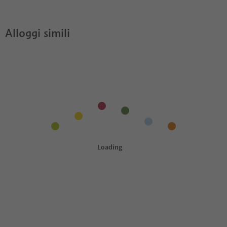
Hausergut?
Guest Pass?
Alloggi simili