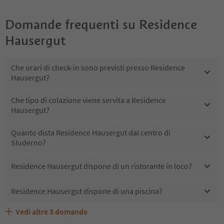
Domande frequenti su
Residence
Hausergut
Che orari di check-in sono previsti presso Residence
Hausergut?
Che tipo di colazione viene servita a Residence
Hausergut?
Quanto dista Residence Hausergut dal centro di
Sluderno?
Residence Hausergut dispone di un ristorante in loco?
Residence Hausergut dispone di una piscina?
Vedi altre
3
domande
Quali servizi/attività sono disponibili presso Residence
Gli ospiti di Residence Hausergut ricevono l'Alto Adige
Residence Hausergut accetta animali domestici?