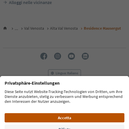
Alloggi nelle vicinanze
...
Val Venosta
Alta Val Venosta
Residence Hausergut
Lingua: Italiano
FAQ
Contatti
Press
MICE
Privacy Policy
Termini e condizioni
Crediti
Cookie Policy
Film commission
Chi siamo
Dichiarazione di accessibilità
Alto Adige B2B