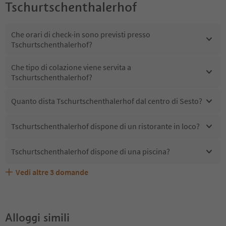
Tschurtschenthalerhof
Che orari di check-in sono previsti presso
Tschurtschenthalerhof?
Che tipo di colazione viene servita a
Tschurtschenthalerhof?
Quanto dista Tschurtschenthalerhof dal centro di Sesto?
Tschurtschenthalerhof dispone di un ristorante in loco?
Tschurtschenthalerhof dispone di una piscina?
Vedi altre
3
domande
Quali servizi/attività sono disponibili presso
Gli ospiti di Tschurtschenthalerhof ricevono l'Alto Adige
Tschurtschenthalerhof accetta animali domestici?
Tschurtschenthalerhof?
Guest Pass?
Alloggi simili