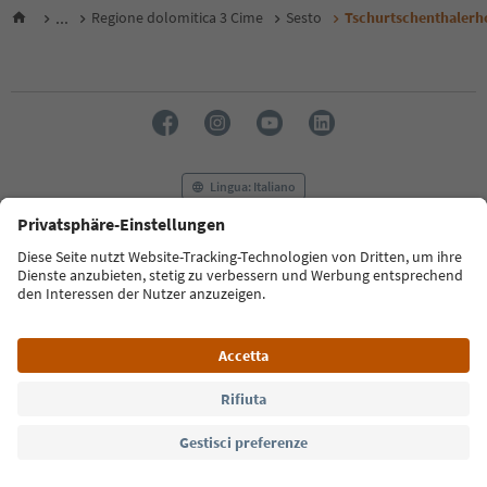
...
Regione dolomitica 3 Cime
Sesto
Tschurtschenthalerh
Lingua: Italiano
FAQ
Contatti
Press
MICE
Privacy Policy
Termini e condizioni
Crediti
Cookie Policy
Film commission
Chi siamo
Dichiarazione di accessibilità
Alto Adige B2B
© 2026 IDM Südtirol