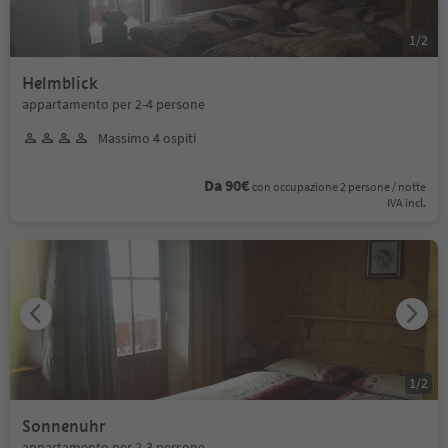
1
/
2
Helmblick
appartamento per 2-4 persone
Massimo 4 ospiti
Da 90€
con occupazione 2 persone / notte
IVA incl.
1
/
2
Sonnenuhr
appartamento per 2-3 persone