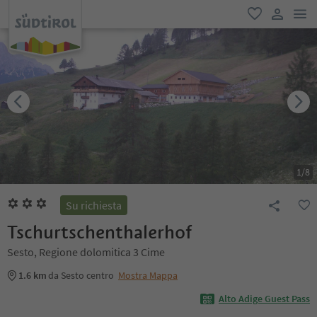
men
favoriti
user lin
1
/
8
Su richiesta
Tschurtschenthalerhof
Sesto, Regione dolomitica 3 Cime
1.6 km
da Sesto centro
Mostra Mappa
Alto Adige Guest Pass