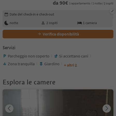
da
90
€
1 appartamento / 1 notte / 2 ospiti
Modifica i dettagli della prenotazione
Date del check-in e check-out
notte
2
ospiti
1
camera
Verifica disponibilità
Servizi
Parcheggio non coperto
Si accettano cani
Zona tranquilla
Giardino
+ altri 2
Esplora le camere