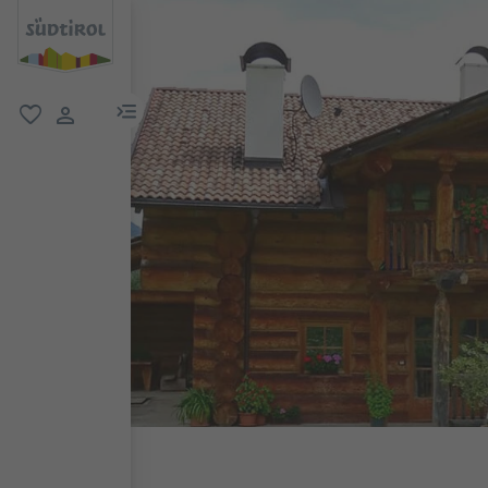
menu link
favoriti
user link