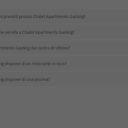
no previsti presso Chalet Apartments Gasteig?
ene servita a Chalet Apartments Gasteig?
tments Gasteig dal centro di Ultimo?
g dispone di un ristorante in loco?
ig dispone di una piscina?
ig accetta animali domestici?
ono disponibili presso Chalet Apartments Gasteig?
tments Gasteig ricevono l'Alto Adige Guest Pass?