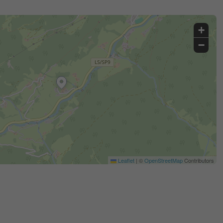
+
−
Leaflet
|
©
OpenStreetMap
Contributors