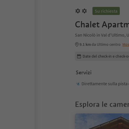
Su richiesta
Chalet Apartm
San Nicolò in Val d'Ultimo, 
9.1 km
da Ultimo centro
Mos
Modifica i dettagli della pr
Date del check-in e check-o
Servizi
Direttamente sulla pista
Esplora le came