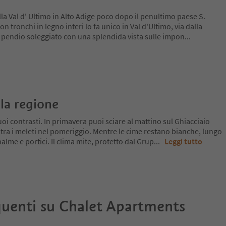
lla Val d' Ultimo in Alto Adige poco dopo il penultimo paese S.
n tronchi in legno interi lo fa unico in Val d'Ultimo, via dalla
l pendio soleggiato con una splendida vista sulle impon
...
la regione
oi contrasti. In primavera puoi sciare al mattino sul Ghiacciaio
 tra i meleti nel pomeriggio. Mentre le cime restano bianche, lungo
a palme e portici. Il clima mite, protetto dal Grup
...
Leggi tutto
uenti su
Chalet Apartments