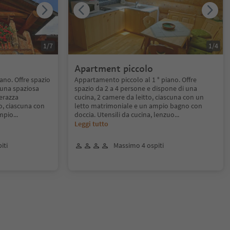
1
/
7
1
/
4
Apartment piccolo
ano. Offre spazio
Appartamento piccolo al 1 ° piano. Offre
 una spaziosa
spazio da 2 a 4 persone e dispone di una
erazza
cucina, 2 camere da leitto, ciascuna con un
o, ciascuna con
letto matrimoniale e un ampio bagno con
ampio
...
doccia. Utensili da cucina, lenzuo
...
Leggi tutto
iti
Massimo 4 ospiti