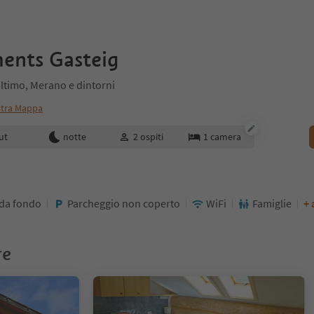
ents Gasteig
Ultimo, Merano e dintorni
tra Mappa
enotazione
ut
notte
2
ospiti
1
camera
 da fondo
Parcheggio non coperto
WiFi
Famiglie
+ 
re