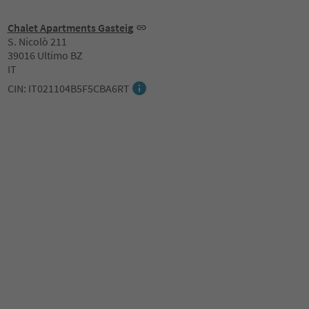
Chalet Apartments Gasteig
S. Nicolò 211
39016 Ultimo BZ
IT
CIN: IT021104B5F5CBA6RT