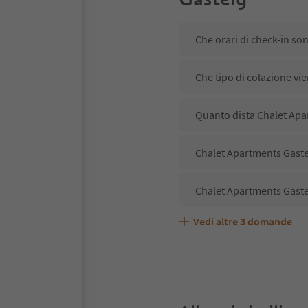
Che orari di check-in so
Che tipo di colazione vi
Quanto dista Chalet Apar
Chalet Apartments Gastei
Chalet Apartments Gaste
Vedi altre
3
domande
Chalet Apartments Gaste
Quali servizi/attività s
Gli ospiti di Chalet Apar