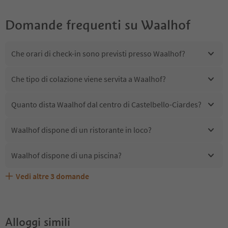
Domande frequenti su
Waalhof
Che orari di check-in sono previsti presso Waalhof?
Che tipo di colazione viene servita a Waalhof?
Quanto dista Waalhof dal centro di Castelbello-Ciardes?
Waalhof dispone di un ristorante in loco?
Waalhof dispone di una piscina?
Vedi altre
3
domande
Waalhof accetta animali domestici?
Quali servizi/attività sono disponibili presso Waalhof?
Gli ospiti di Waalhof ricevono l'Alto Adige Guest Pass?
Alloggi simili