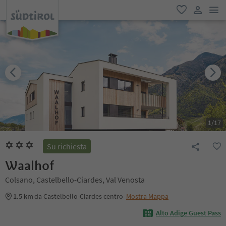
men
favoriti
user lin
1
/
17
Su richiesta
Waalhof
Colsano, Castelbello-Ciardes, Val Venosta
1.5 km
da Castelbello-Ciardes centro
Mostra Mappa
Alto Adige Guest Pass