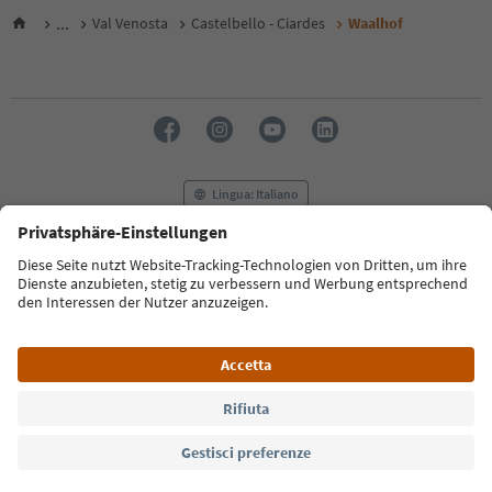
...
Val Venosta
Castelbello - Ciardes
Waalhof
Lingua: Italiano
FAQ
Contatti
Press
MICE
Privacy Policy
Termini e condizioni
Crediti
Cookie Policy
Film commission
Chi siamo
Dichiarazione di accessibilità
Alto Adige B2B
© 2026 IDM Südtirol