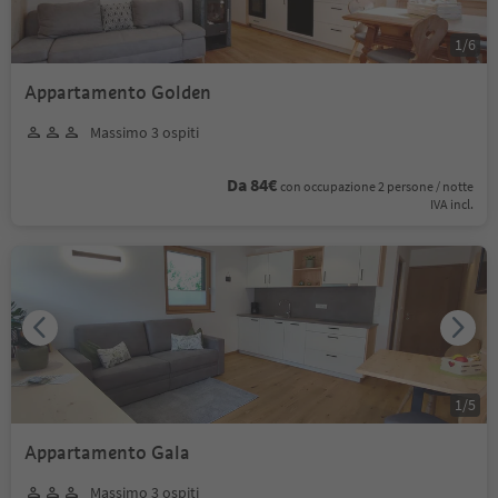
1
/
6
Appartamento Golden
Massimo 3 ospiti
Da 84€
con occupazione 2 persone / notte
IVA incl.
1
/
5
Appartamento Gala
Massimo 3 ospiti