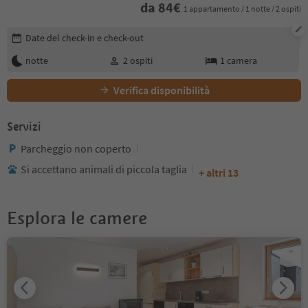
da
84
€
1 appartamento / 1 notte / 2 ospiti
Modifica i dettagli della prenotazione
Date del check-in e check-out
notte
2
ospiti
1
camera
Verifica disponibilità
Servizi
Parcheggio non coperto
Si accettano animali di piccola taglia
+ altri 13
Esplora le camere