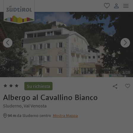
men
favoriti
user lin
1
/
10
Su richiesta
Albergo al Cavallino Bianco
Sluderno, Val Venosta
94 m
da Sluderno centro
Mostra Mappa