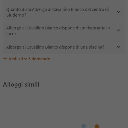
Quanto dista Albergo al Cavallino Bianco dal centro di
Sluderno?
Albergo al Cavallino Bianco dispone di un ristorante in
loco?
Albergo al Cavallino Bianco dispone di una piscina?
Vedi altre
3
domande
Quali servizi/attività sono disponibili presso Albergo al
Gli ospiti di Albergo al Cavallino Bianco ricevono l'Alto
Albergo al Cavallino Bianco accetta animali domestici?
Cavallino Bianco?
Adige Guest Pass?
Alloggi simili