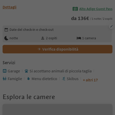
Dettagli
Alto Adige Guest Pass
da
136
€
/ 1 notte / 2 ospiti
Modifica i dettagli della prenotazione
Date del check-in e check-out
notte
2
ospiti
1
camera
Verifica disponibilità
Servizi
Garage
Si accettano animali di piccola taglia
Famiglie
Menu dietetico
Skibus
+ altri 17
Esplora le camere