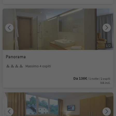
1
/
2
Panorama
Massimo 4 ospiti
Da 136€
/ 1 notte / 2 ospiti
IVA incl.