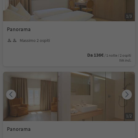
1
/
3
Panorama
Massimo 2 ospiti
Da 136€
/ 1 notte / 2 ospiti
IVA incl.
1
/
2
Panorama