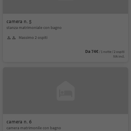
camera n. 5
stanza matrimoniale con bagno
Massimo 2 ospiti
Da 74€
/ 1 notte / 2 ospiti
IVA incl.
camera n. 6
camera matrimonile con bagno