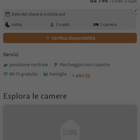
da
74
€
/ 1 notte / 2 ospiti
Modifica i dettagli della prenotazione
Date del check-in e check-out
notte
2
ospiti
1
camera
Verifica disponibilità
Servizi
posizione centrale
Parcheggio non coperto
Wi-Fi gratuito
Famiglie
+ altri 22
Esplora le camere