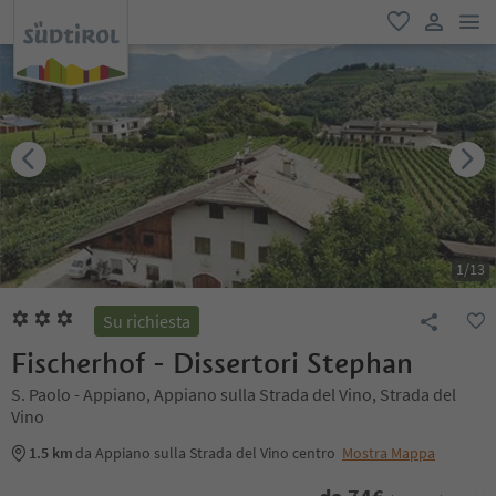
men
favoriti
user lin
1
/
13
Su richiesta
Fischerhof - Dissertori Stephan
S. Paolo - Appiano, Appiano sulla Strada del Vino, Strada del
Vino
1.5 km
da Appiano sulla Strada del Vino centro
Mostra Mappa