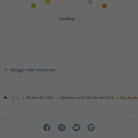
Alloggi nelle vicinanze
...
Strada del Vino
Appiano sulla Strada del Vino
Fischerho