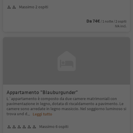
Massimo 2 ospiti
Da 74€
/ 1 notte / 2 ospiti
IVA incl.
Appartamento "Blauburgunder"
L´appartamento è composto da due camere matrimoniali con
pavimentazione in legno, dotata di riscaldamento a pavimento. Le
camere sono arredate in legno massiccio. Nel soggiorno luminoso si
trova und d
...
Leggi tutto
Massimo 6 ospiti