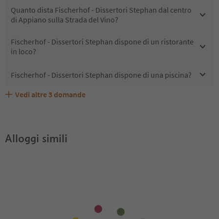
Quanto dista Fischerhof - Dissertori Stephan dal centro
di Appiano sulla Strada del Vino?
Fischerhof - Dissertori Stephan dispone di un ristorante
in loco?
Fischerhof - Dissertori Stephan dispone di una piscina?
Vedi altre
3
domande
Fischerhof - Dissertori Stephan accetta animali
Quali servizi/attività sono disponibili presso Fischerhof -
Gli ospiti di Fischerhof - Dissertori Stephan ricevono
domestici?
Dissertori Stephan?
l'Alto Adige Guest Pass?
Alloggi simili