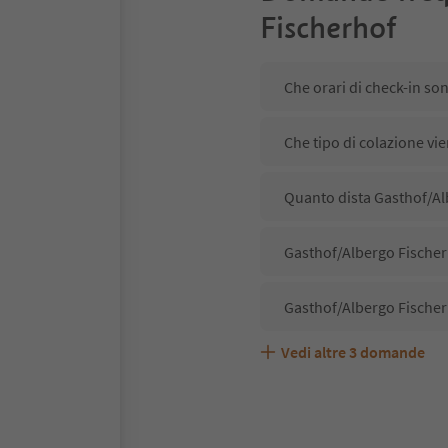
Fischerhof
Che orari di check-in so
Che tipo di colazione vi
Quanto dista Gasthof/Alb
Gasthof/Albergo Fischerh
Gasthof/Albergo Fischer
Vedi altre
3
domande
Gasthof/Albergo Fischer
Quali servizi/attività s
Gli ospiti di Gasthof/Al