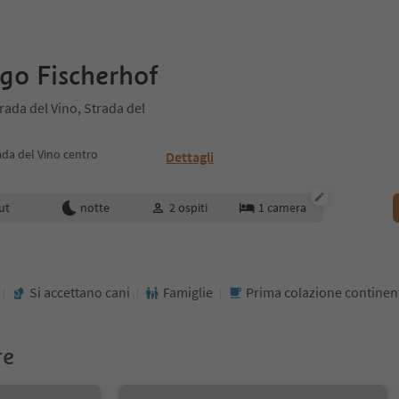
go Fischerhof
trada del Vino, Strada del
ada del Vino centro
Dettagli
enotazione
ut
notte
2
ospiti
1
camera
Si accettano cani
Famiglie
Prima colazione continen
re