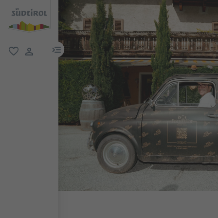
menu link
favoriti
user link