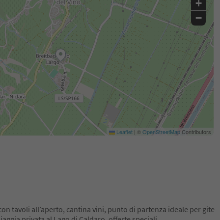
+
−
Leaflet
|
©
OpenStreetMap
Contributors
con tavoli all’aperto, cantina vini, punto di partenza ideale per gite
piaggia privata al Lago di Caldaro, offerte speciali.