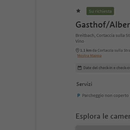
Su richiesta
Gasthof/Alber
Breitbach, Cortaccia sulla S
Vino
1.1 km
da Cortaccia sulla Str
Mostra Mappa
Modifica i dettagli della pr
Date del check-in e check-o
Servizi
Parcheggio non coperto
Esplora le came