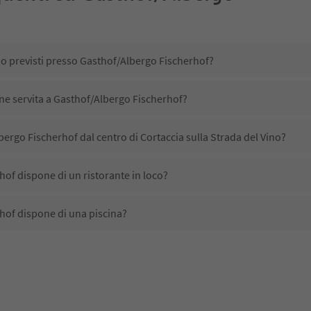
no previsti presso Gasthof/Albergo Fischerhof?
ene servita a Gasthof/Albergo Fischerhof?
ergo Fischerhof dal centro di Cortaccia sulla Strada del Vino?
of dispone di un ristorante in loco?
hof dispone di una piscina?
hof accetta animali domestici?
ono disponibili presso Gasthof/Albergo Fischerhof?
bergo Fischerhof ricevono l'Alto Adige Guest Pass?