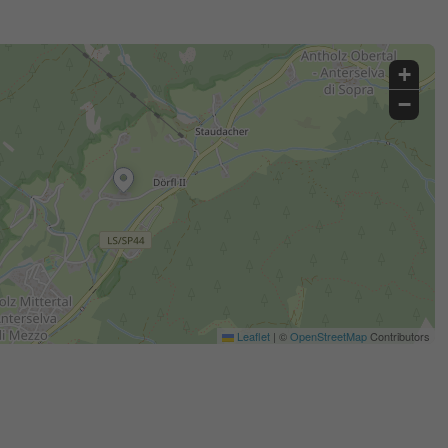
+
−
Leaflet
|
©
OpenStreetMap
Contributors