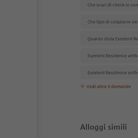
Che orari di check-in so
Che tipo di colazione vi
Quanto dista Exzelent Re
Exzelent Residence antho
Exzelent Residence anth
Vedi altre
3
domande
Exzelent Residence antho
Quali servizi/attività s
Gli ospiti di Exzelent Re
Alloggi simili