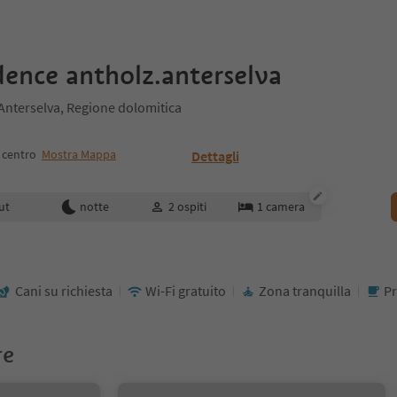
dence antholz.anterselva
Anterselva, Regione dolomitica
 centro
Mostra Mappa
Dettagli
enotazione
ut
notte
2
ospiti
1
camera
Cani su richiesta
Wi-Fi gratuito
Zona tranquilla
Pr
re