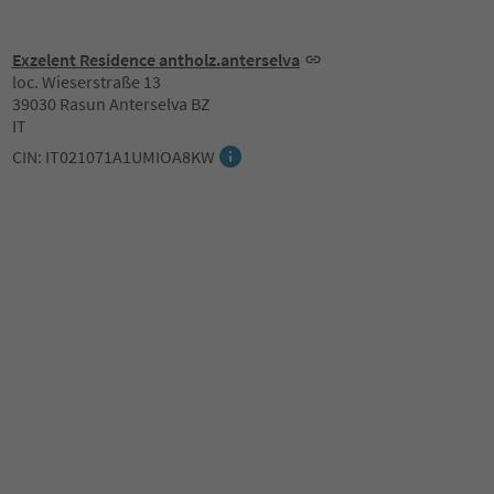
Exzelent Residence antholz.anterselva
loc. Wieserstraße 13
39030 Rasun Anterselva BZ
IT
CIN: IT021071A1UMIOA8KW