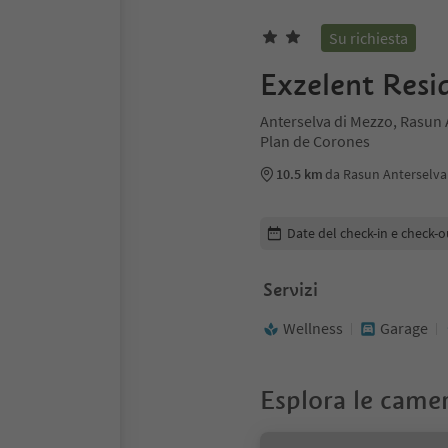
Su richiesta
Exzelent Resi
Anterselva di Mezzo, Rasun 
Plan de Corones
10.5 km
da Rasun Anterselva
Modifica i dettagli della pr
Date del check-in e check-o
Servizi
Wellness
Garage
Esplora le came