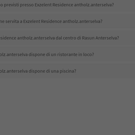
no previsti presso Exzelent Residence antholz.anterselva?
ene servita a Exzelent Residence antholz.anterselva?
sidence antholz.anterselva dal centro di Rasun Anterselva?
lz.anterselva dispone di un ristorante in loco?
olz.anterselva dispone di una piscina?
lz.anterselva accetta animali domestici?
ono disponibili presso Exzelent Residence antholz.anterselva?
sidence antholz.anterselva ricevono l'Alto Adige Guest Pass?