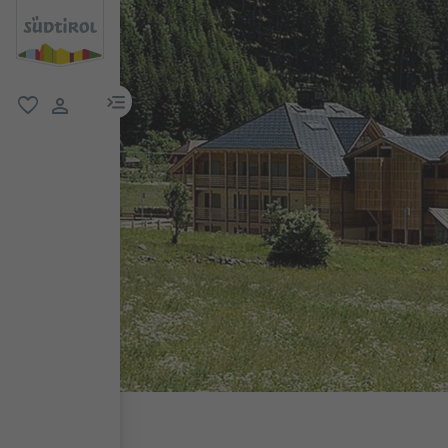
menu link
favoriti
user link