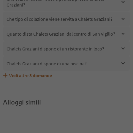
Graziani?
Che tipo di colazione viene servita a Chalets Graziani?
Quanto dista Chalets Graziani dal centro di San Vigilio?
Chalets Graziani dispone di un ristorante in loco?
Chalets Graziani dispone di una piscina?
Vedi altre
3
domande
Quali servizi/attività sono disponibili presso Chalets
Gli ospiti di Chalets Graziani ricevono l'Alto Adige Guest
Chalets Graziani accetta animali domestici?
Graziani?
Pass?
Alloggi simili