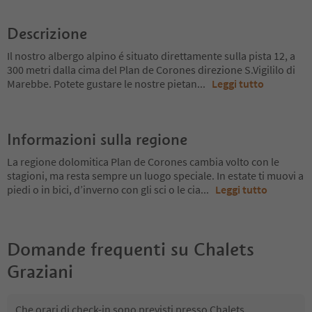
Descrizione
Il nostro albergo alpino é situato direttamente sulla pista 12, a
300 metri dalla cima del Plan de Corones direzione S.Vigililo di
Marebbe. Potete gustare le nostre pietan
...
Leggi tutto
Informazioni sulla regione
La regione dolomitica Plan de Corones cambia volto con le
stagioni, ma resta sempre un luogo speciale. In estate ti muovi a
piedi o in bici, d’inverno con gli sci o le cia
...
Leggi tutto
Domande frequenti su
Chalets
Graziani
Che orari di check-in sono previsti presso Chalets