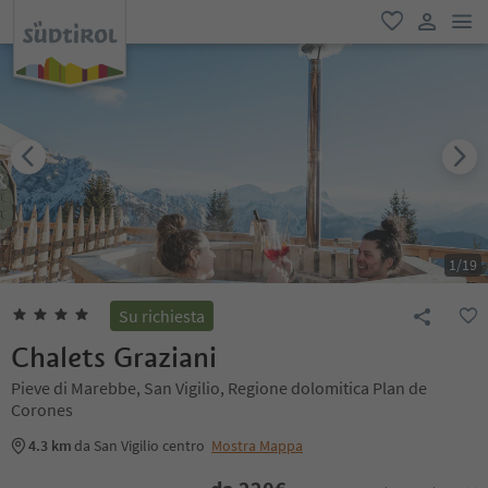
men
favoriti
user lin
1
/
19
Su richiesta
Chalets Graziani
Pieve di Marebbe, San Vigilio, Regione dolomitica Plan de
Corones
4.3 km
da San Vigilio centro
Mostra Mappa