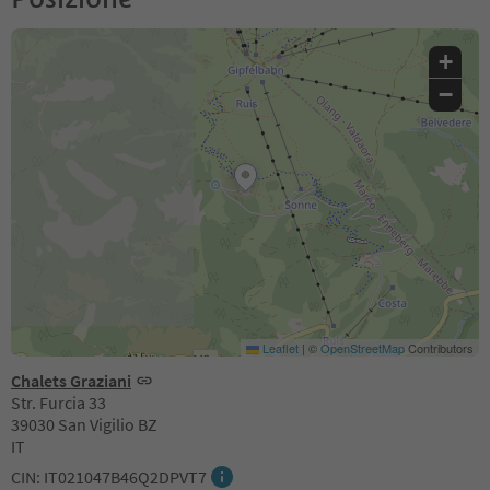
+
−
Leaflet
|
©
OpenStreetMap
Contributors
Chalets Graziani
Str. Furcia 33
39030 San Vigilio BZ
IT
CIN: IT021047B46Q2DPVT7