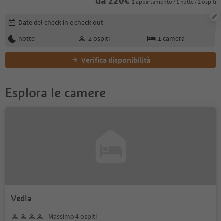
da
220
€
1 appartamento / 1 notte / 2 ospiti
Modifica i dettagli della prenotazione
Date del check-in e check-out
notte
2
ospiti
1
camera
Verifica disponibilità
Esplora le camere
Vedla
Massimo 4 ospiti