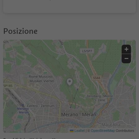
Posizione
+
−
Leaflet
|
©
OpenStreetMap
Contributors