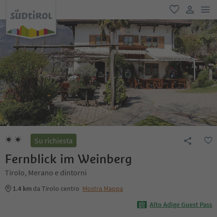
men
favoriti
user lin
Su richiesta
Fernblick im Weinberg
Tirolo, Merano e dintorni
1.4 km
da Tirolo centro
Mostra Mappa
Alto Adige Guest Pass