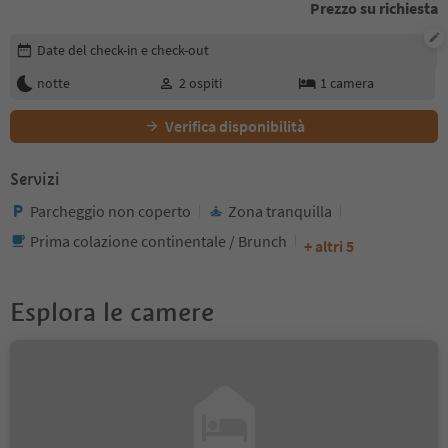
Prezzo su richiesta
Modifica i dettagli della prenotazione
Date del check-in e check-out
notte
2
ospiti
1
camera
Verifica disponibilità
Servizi
Parcheggio non coperto
Zona tranquilla
Prima colazione continentale / Brunch
+ altri 5
Esplora le camere