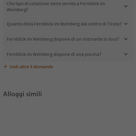
Che tipo di colazione viene servita a Fernblick im
Weinberg?
Quanto dista Fernblick im Weinberg dal centro di Tirolo?
Fernblick im Weinberg dispone di un ristorante in loco?
Fernblick im Weinberg dispone di una piscina?
Vedi altre
3
domande
Quali servizi/attività sono disponibili presso Fernblick im
Gli ospiti di Fernblick im Weinberg ricevono l'Alto Adige
Fernblick im Weinberg accetta animali domestici?
Weinberg?
Guest Pass?
Alloggi simili