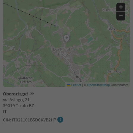
+
−
Leaflet
|
©
OpenStreetMap
Contributors
Oberortsgut
via Aslago, 21
39019 Tirolo BZ
IT
CIN: IT021101B5DCKVB2H7