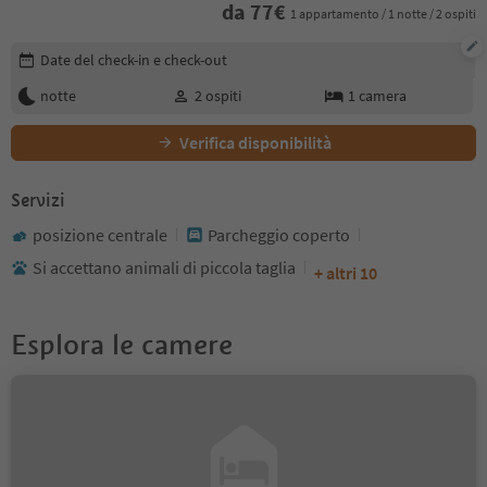
da
77
€
1 appartamento / 1 notte / 2 ospiti
Modifica i dettagli della prenotazione
Date del check-in e check-out
notte
2
ospiti
1
camera
Verifica disponibilità
Servizi
posizione centrale
Parcheggio coperto
Si accettano animali di piccola taglia
+ altri 10
Esplora le camere