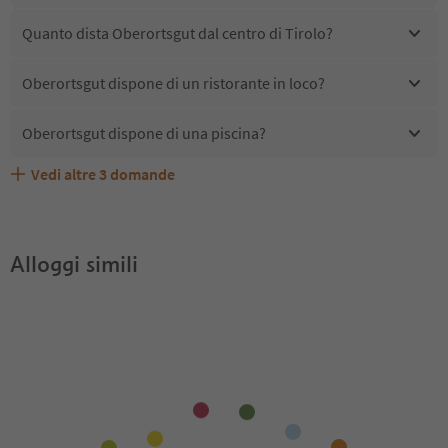
Quanto dista Oberortsgut dal centro di Tirolo?
Oberortsgut dispone di un ristorante in loco?
Oberortsgut dispone di una piscina?
Vedi altre
3
domande
Quali servizi/attività sono disponibili presso
Gli ospiti di Oberortsgut ricevono l'Alto Adige Guest
Oberortsgut accetta animali domestici?
Oberortsgut?
Pass?
Alloggi simili