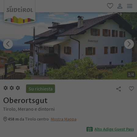
men
favoriti
user lin
1
/
4
Su richiesta
Oberortsgut
Tirolo, Merano e dintorni
458 m
da Tirolo centro
Mostra Mappa
Alto Adige Guest Pass