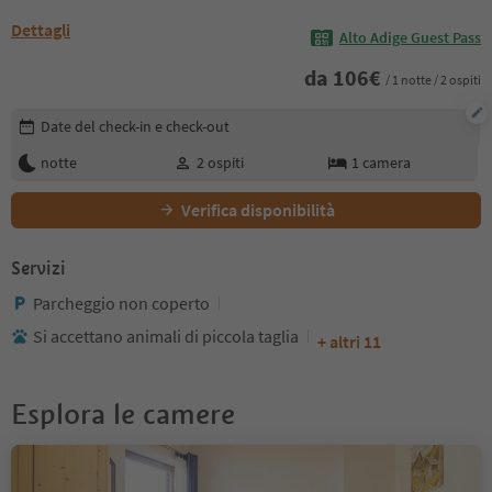
Dettagli
Alto Adige Guest Pass
da
106
€
/ 1 notte / 2 ospiti
Modifica i dettagli della prenotazione
Date del check-in e check-out
notte
2
ospiti
1
camera
Verifica disponibilità
Servizi
Parcheggio non coperto
Si accettano animali di piccola taglia
+ altri 11
Esplora le camere