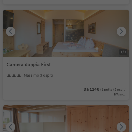
1
/
3
Camera doppia First
Massimo 3 ospiti
Da 114€
/ 1 notte / 2 ospiti
IVA incl.