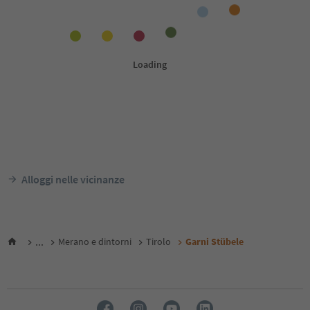
Alloggi nelle vicinanze
...
Merano e dintorni
Tirolo
Garni Stübele