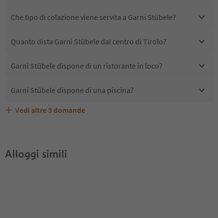
Che tipo di colazione viene servita a Garni Stübele?
Quanto dista Garni Stübele dal centro di Tirolo?
Garni Stübele dispone di un ristorante in loco?
Garni Stübele dispone di una piscina?
Vedi altre
3
domande
Quali servizi/attività sono disponibili presso Garni
Gli ospiti di Garni Stübele ricevono l'Alto Adige Guest
Garni Stübele accetta animali domestici?
Stübele?
Pass?
Alloggi simili