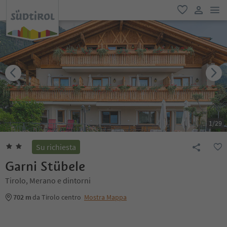
men
favoriti
user lin
1
/
29
Su richiesta
Garni Stübele
Tirolo, Merano e dintorni
702 m
da Tirolo centro
Mostra Mappa