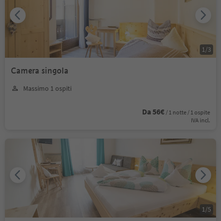
1
/
3
Camera singola
Massimo 1 ospiti
Da 56€
/ 1 notte / 1 ospite
IVA incl.
1
/
5