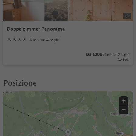
1
/
7
Doppelzimmer Panorama
Massimo 4 ospiti
Da 120€
/ 1 notte / 2 ospiti
IVA incl.
Posizione
+
−