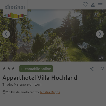
men
favoriti
user lin
1
/
6
Prenotabile online
Apparthotel Villa Hochland
Tirolo, Merano e dintorni
2.0 km
da Tirolo centro
Mostra Mappa