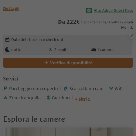
Dettagli
Alto Adige Guest Pass
Da
222
€
1 appartamento / 1 notte / 2 ospiti
IVA incl.
Modifica i dettagli della prenotazione
Date del check-in e check-out
notte
2
ospiti
1
camera
Verifica disponibilità
Servizi
Parcheggio non coperto
Si accettano cani
WiFi
Zona tranquilla
Giardino
+ altri 1
Esplora le camere