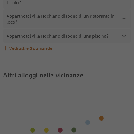
Tirolo?
Apparthotel Villa Hochland dispone di un ristorante in
loco?
Apparthotel Villa Hochland dispone di una piscina?
Vedi altre
3
domande
Quali servizi/attività sono disponibili presso Apparthotel
Gli ospiti di Apparthotel Villa Hochland ricevono l'Alto
Apparthotel Villa Hochland accetta animali domestici?
Villa Hochland?
Adige Guest Pass?
Altri alloggi nelle vicinanze